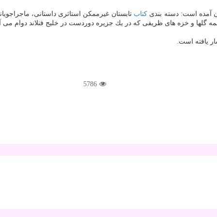
آن آمده است: دسته بندی
كتاب
تابستان غیرممكن استاثری داستانی، ماجراجویان
ه گلها و خزه های ظریفی كه در یك جزیره دوردست در خلیج فنلاند دوام می آ
5786