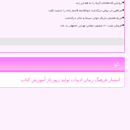
روایتی که معادلات کربلا را به هم می زند
عراقچی در پیامی درگذشت ابوالقاسم قاسم زاده را تسلیت گفت
مریم همتیان بازیگر جوان سینما و تئاتر درگذشت
فروش بلیت ۲۱ میلیون تومانی تهران_اصفهان رد شد
تگها
انتشار
فرهنگ
رمان
ادبیات
تولید
رپورتاژ
آموزش
كتاب