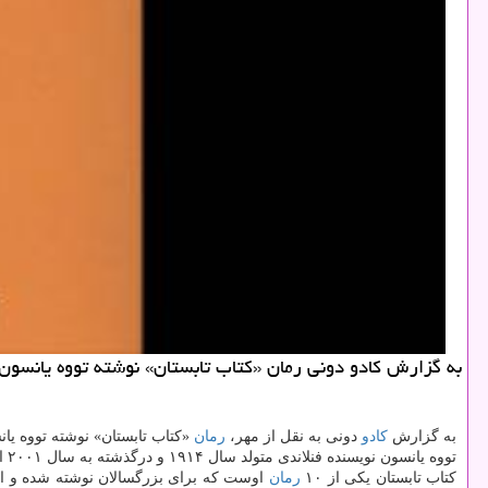
به گزارش كادو دونی رمان «كتاب تابستان» نوشته تووه یانسون 
به گزارش
كادو
دونی به نقل از مهر،
رمان
«كتاب تابستان» نوشته تووه یا
تووه یانسون نویسنده فنلاندی متولد سال ۱۹۱۴ و درگذشته به سال ۲۰۰۱ است. او بیشتر به خاطر نوشتن داستان های به هم پیوسته (مومین) شناخته می گردد و آثارش به ۳۵ زبان ترجمه شده اند.
كتاب تابستان یكی از ۱۰
رمان
اوست كه برای بزرگسالان نوشته شده و از ج