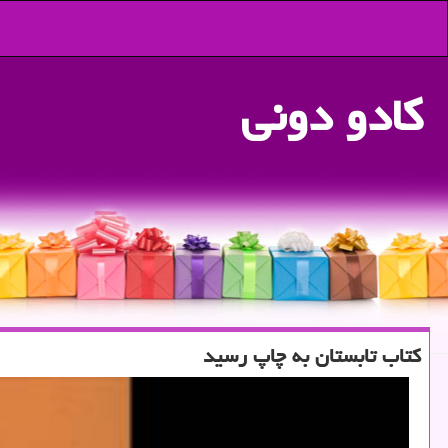
كادو دونی
كتاب تابستان به چاپ رسید