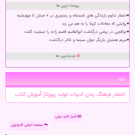
پربحث ترین ها
اخطار تداوم بارندگی های تابستانه و رعدوبرق در 4 استان تا چهارشنبه
روایتی که معادلات کربلا را به هم می زند
عراقچی در پیامی درگذشت ابوالقاسم قاسم زاده را تسلیت گفت
مریم همتیان بازیگر جوان سینما و تئاتر درگذشت
جدیدترین ها
تگها
انتشار
فرهنگ
رمان
ادبیات
تولید
رپورتاژ
آموزش
كتاب
اخبار کادو دونی
صفحه اصلی کادودونی