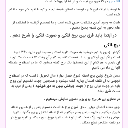
الشمس
در ۱۹ فروردین نیست و در ۱۸ اردیبهشت است
با توجه به اینکه این شبهه توسط دشمنان شیعه ایجاد و توسط افراد کم سواد منتشر
شده است
باعث به وجود آمدن مشکلات جدی شده است و ما تصمیم گرفتیم با استفاده از
علم نجوم به این شبهه پاسخ دهیم .
در ابتدا باید فرق بین برج فلکی و صورت فلکی را شرح دهم .
برج فلکی
گردش زمین به دور خورشید به صورت دایره است و محیط این دایره ۳۶۰ درجه
است و اگر این گردش رو به ۱۲ قسمت تقسیم کنیم آن وقت ۱۲ قسمت ۳۰ درجه
ای داریم به هر کدام از این قسمتها یک برج گفته میشود که ما در اصطلاح عامیانه
آنها رل ماه می نامیم
محل شروع اولین برج لحظه شروع فصل بهار ( سال تحویل ) است که در اصطلاح
نجومی به ان نقطه اعتدال بهاریه گفته میشود و همچنین جهت تقسیم این بروج
باید در جهت توالی بروج
( جهت چرخش زمین به دور خورشید )
یعنی از غرب به
سمت
شرق
باشد .
در تصاویر زیر هر برج رو بر روی تصویر نمایش میدهیم .
چون نقطه اعتدال بهاری محل شروع برج ها است تقسیم بندی را از همین نقطه
شروع میکنیم و دایره عرضی رسم میکنیم که از نقطه اعتدال بهاری بگذرد . دایره
عرضی یک دایره بزرگ است که از دو قطب دایره بروج عبور میکند و دایره بروج در
دو نقطه متقاطر قطع میکند .