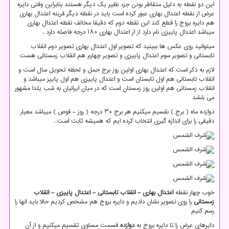
این دو نقطه به دلیل متقاطر بودن جزء نظیر یک دیگر هستند بنابراین وقتی دایره
عرض از نقطه اعتدال بهاری عبور کرده است باید در نقطه دیگر قرینه اعتدال بهاری
هم دایره بروج را قطع کند این نقطه دوم که دقیقا مخالف نقطه اعتدال بهاری
میباشد اعتدال پاییزی نام دارد از از اعتدال بهاری ۱۸۰ درجه فاصله دارد .
میتوانید روی عکس ها ببینید که تصویر اول اعتدال بهاری تصویر دوم انقلاب
تابستانی و تصویر سوم اعتدال پاییزی و تصویر چهارم هم انقلاب زمستانی هست
لازم به ذکر است که اعتدال بهاری اولین روز برج حمل و لحظه تحویل سال است و
انقلاب تابستانی هم اول تابستان است و اعتدال پاییزی هم اول پاییز میباشد و
انقلاب زمستانی هم اولین روز زمستان است که در میان ایرانیان به شب یلدا مشهور
می بلشد
دوازده ماه ( برج ) نقسیم میکنیم هر برج ۳۰ درجه ( روز – قوص ) میباشد معیار
دقیقی را برای اندازه گیری انتخاب کرده ایم که همیشه ثابت است .
خوب چهار نقطه
اعتدال بهاری – انقلاب تابستانی – اعتدال پاییزی – انقلاب
زمستانی
را روی تصویر نشان دادیم و دایره بروج هم مشخص کردیم حالا باید انها را
رسم کنیم
دایرهای عرض را تا دایره بروج به
دوازده
قسمت مساوی تقسیم میکنیم و از آن