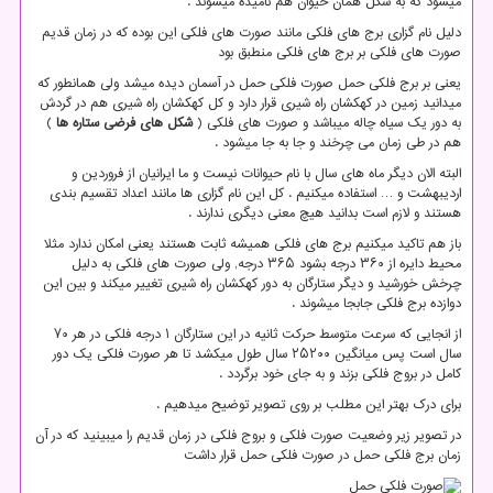
میشود که به شکل همان حیوان هم نامیده میشوند .
دلیل نام گزاری برج های فلکی مانند صورت های فلکی این بوده که در زمان قدیم
صورت های فلکی بر برج های فلکی منطبق بود
یعنی بر برج فلکی حمل صورت فلکی حمل در آسمان دیده میشد ولی همانطور که
میدانید زمین در کهکشان راه شیری قرار دارد و کل کهکشان راه شیری هم در گردش
به دور یک سیاه چاله میباشد و صورت های فلکی (
شکل های فرضی ستاره ها
)
هم در طی زمان می چرخند و جا به جا میشود .
البته الان دیگر ماه های سال با نام حیوانات نیست و ما ایرانیان از فروردین و
اردیبهشت و … استفاده میکنیم . کل این نام گزاری ها مانند اعداد تقسیم بندی
هستند و لازم است بدانید هیچ معنی دیگری ندارند .
باز هم تاکید میکنیم برج های فلکی همیشه ثابت هستند یعنی امکان ندارد مثلا
محیط دایره از ۳۶۰ درجه بشود ۳۶۵ درجه, ولی صورت های فلکی به دلیل
چرخش خورشید و دیگر ستارگان به دور کهکشان راه شیری تغییر میکند و بین این
دوازده برج فلکی جابجا میشوند .
از انجایی که سرعت متوسط حرکت ثانیه در این ستارگان ۱ درجه فلکی در هر ۷۰
سال است پس میانگین ۲۵۲۰۰ سال طول میکشد تا هر صورت فلکی یک دور
کامل در بروج فلکی بزند و به جای خود برگردد .
برای درک بهتر این مطلب بر روی تصویر توضیح میدهیم .
در تصویر زیر وضعیت صورت فلکی و بروج فلکی در زمان قدیم را میبینید که در آن
زمان برج فلکی حمل در صورت فلکی حمل قرار داشت