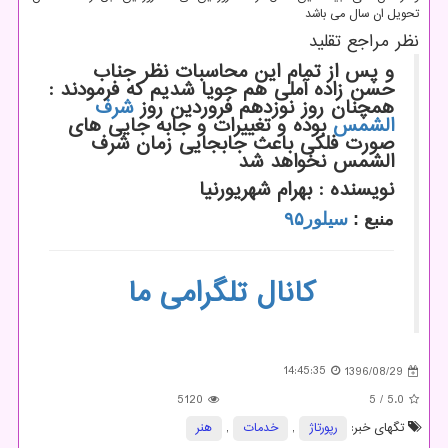
تحویل ان سال می باشد
نظر مراجع تقلید
و پس از تمام این محاسبات نظر جناب
حسن زاده آملی هم جویا شدیم که فرمودند :
همچنان روز نوزدهم فروردین روز
شرف
الشمس
بوده و تغییرات و جابه جایی های
صورت فلکی باعث جابجایی زمان شرف
الشمس نخواهد شد
نویسنده : بهرام شهریورنیا
منبع :
سیلور۹۵
کانال تلگرامی ما
14:45:35
1396/08/29
5120
/ 5
5.0
تگهای خبر:
رپورتاژ
,
خدمات
,
هنر