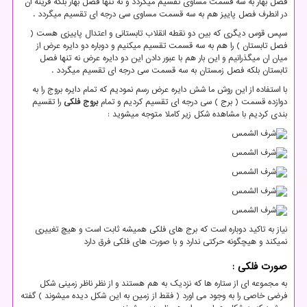
فصل بهار به سه قسمت مساوی تقسیم میگردد و نه تنها فصل بهار بلکه قرینه ان
در انطرف فصل پاییز هم به سه قسمت مساوی سی درجه ای تقسیم میگردد .
سپس قوس دیگری که بین دو نقطه انقلاب تابستانی و اعتدال پاییزی هست (
فصل تابستان ) را هم به سه قسمت تقسیم میکنیم و دوباره دو دایره عرض از
میان ان میگذرانیم و این بار هم با عبور دادن این دو دایره عرض نه تنها فصل
تابستان بلکه فصل زمستان به سه قسمت سی درجه ای تقسیم میگردد .
با استفاده از این روش ما شش دایره عرض رسم نمودیم که تمام دایره بروج را به
دوازده قسمت ( برج ) سی درجه ای تقسیم کردیم و تمام
بروج فلکی
را تقسیم
بندی کردیم با مشاهده شکل زیر کاملا متوجه میشوید :
نیاز به تاکید دوباره است که برج های فلکی همیشه ثابت است و هیچ تغییری
نمیکند و هیچگونه حرکتی ندارد و با صورت های فلکی فرق دارد
صورت فلکی :
به مجموعه ای از ستاره ها که نزدیک به هم هستند و از نظر ناظر زمینی شکل
فرضی خاصی را به وجود می اورد ( فقط از زمین به این شکل دیده میشوند ) گفته