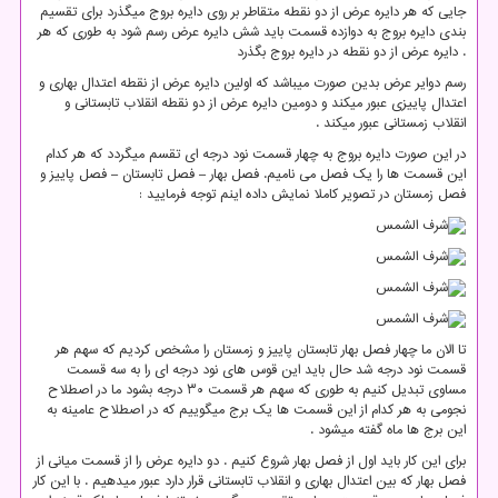
جایی که هر دایره عرض از دو نقطه متقاطر بر روی دایره بروج میگذرد برای تقسیم
بندی دایره بروج به دوازده قسمت باید شش دایره عرض رسم شود به طوری که هر
دایره عرض از دو نقطه در دایره بروج بگذرد .
رسم دوایر عرض بدین صورت میباشد که اولین دایره عرض از نقطه اعتدال بهاری و
اعتدال پاییزی عبور میکند و دومین دایره عرض از دو نقطه انقلاب تابستانی و
انقلاب زمستانی عبور میکند .
در این صورت دایره بروج به چهار قسمت نود درجه ای تقسم میگردد که هر کدام
این قسمت ها را یک فصل می نامیم. فصل بهار – فصل تابستان – فصل پاییز و
فصل زمستان در تصویر کاملا نمایش داده اینم توجه فرمایید :
تا الان ما چهار فصل بهار تابستان پاییز و زمستان را مشخص کردیم که سهم هر
قسمت نود درجه شد حال باید این قوس های نود درجه ای را به سه قسمت
مساوی تبدیل کنیم به طوری که سهم هر قسمت ۳۰ درجه بشود ما در اصطلاح
نجومی به هر کدام از این قسمت ها یک برج میگوییم که در اصطلاح عامینه به
این برج ها ماه گفته میشود .
برای این کار باید اول از فصل بهار شروع کنیم . دو دایره عرض را از قسمت میانی از
فصل بهار که بین اعتدال بهاری و انقلاب تابستانی قرار دارد عبور میدهیم . با این کار