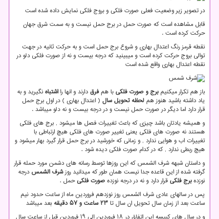
در تصویر زیر وضعیت فعلی صورت فلکی و بروج فلکی نمایش داده شده است
قابل مشاهده است که صورت حمل در برج حمل نیست و به سمت شرق جهان
حرکت کرده است .
نقطه قرمز رنگ اعتدال بهاری و شروع برج حمل است و به حرکت ثانیه در جهت
توالی بروج حرکت کرده است و میبینید که درجه بیست و نه از صورت فلکی دلو در
نقطه اعتدال بهاری واقع شده است
باز هم تکرار میکنیم
برج و صورت فلکی
با هم
فرق
دارند و انها را
اشتباه
نگیرید و به
یاد داشته باشید هنوز هم
لحظه تحویل سال
( اعتدال بهاری ) در اول برج حمل
قرار دارد اما دیگر در صورت حمل نیست و در درجه بیست و نه دلو میباشد .
و همیشه یادتان باشد چیزی که باعث تغییرات فصل ها میشود , برج های فلکی
هستند نه صورت های فلکی یعنی تغییر صورت های فلکی هیچ ارتباطی با
تغییرات اب و هوایی ندارد , و زمانی که خورشید در برج حمل قرار گیرد بهار میشود و
هیچ ربطی ندارد , که در کدام صورت فلکی دیده شود .
و داستان شبهه شرف الشمس که این روزها توسط رسانه های دشمن مورد حمله قرار
گرفته شده از این قاعده جدا نیست همان طور که میدانید روز
شرف الشمس
درجه
نوزده
برج فلکی
قرار دارد و نه در درجه نوزده
صورت فلکی
حمل .
پس در سالهای عادی شرف الشمس روز نوزدهم فروردین ماه از ساعت حدود نیم
ساعت بعد از زمان سال تحویل ان سال تا
۲۳ ساعت و ۵۷ دقیقه
بعد میباشد
و در سال های کبیسه این اتفاق در ۱۸ فروردین الی ۱۹ فروردین قبل از ساعت سال