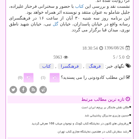
گرا روایت شده اند.
نشست نقد و بررسی این
كتاب
با حضور و سخنرانی فرحناز علیزاده،
جلیل شاملو به عنوان منتقد و نویسنده اثر همراه خواهد بود.
این برنامه روز سه شنبه ۳۰ آبان از ساعت ۱۶ در فرهنگسرای
رسانه واقع در خیابان پاسداران، خیابان
گل
نبی، خیابان شهید ناطق
نوری، میدان قبا برگزار می گردد.
1396/08/26
18:30:54
5963
/ 5
5.0
تگهای خبر:
فرهنگ
,
فرهنگسرا
,
كتاب
این مطلب کادودونی را می پسندید؟
(0)
(1)
تازه ترین مطالب مرتبط
ماکان نقش ماندگار بر پرچم ایران است
حسین وزیری مدیرکل پشتیبانی شد
پرفروش های کانون در نمایشگاه کتاب کودک و نوجوان میناب 168 معرفی گردید
رشد سفارش کتاب در هفتمین نمایشگاه مجازی کتاب تهران