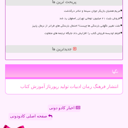
پربحث ترین ها
مریم همتیان بازیگر جوان سینما و تئاتر درگذشت
فروش بلیت ۲۱ میلیون تومانی تهران_اصفهان رد شد
علت تغییر ناگهانی بارندگی ها چیست؟ احتمال بارندگی های فراتر از نرمال پاییز
فیلم اودیسه فروش کتاب را افزایش داد جایگاه ترجمه های متفاوت
جدیدترین ها
تگها
انتشار
فرهنگ
رمان
ادبیات
تولید
رپورتاژ
آموزش
كتاب
اخبار کادو دونی
صفحه اصلی کادودونی