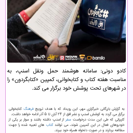
كادو دونی: سامانه هوشمند حمل ونقل اسنپ، به
مناسبت هفته كتاب و كتابخوانی، كمپین «كتابگردون» را
در شهرهای تحت پوشش خود برگزار می كند.
به گزارش بازرگانی خبرگزاری مهر، این رویداد كه با هدف ترویج
فرهنگ
كتابخوانی
برگزار می گردد به كوشش اسنپ و نشر افق از ۲۴ آبان تا ۵ آذر ادامه خواهد داشت.
كاربرانی كه طی این مدت درخواست
سفر
از اسنپ داشته باشند و سوار بر یكی از
خودروهای فعال در این كمپین شوند، می توانند
كتاب
های تعبیه شده را جهت
مطالعه بردارند و در صورت دلخواه همراه خود ببرند.