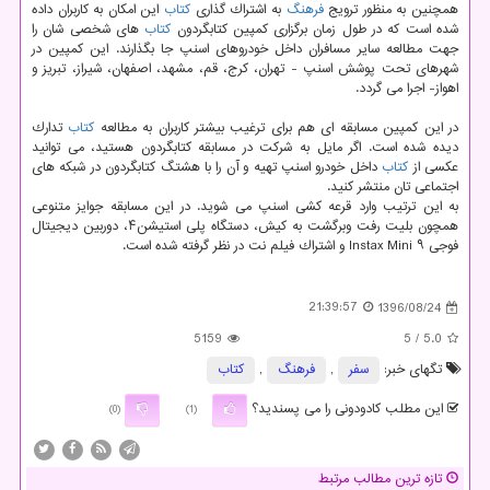
همچنین به منظور ترویج
فرهنگ
به اشتراك گذاری
كتاب
این امكان به كاربران داده
شده است كه در طول زمان برگزاری كمپین كتابگردون
كتاب
های شخصی شان را
جهت مطالعه سایر مسافران داخل خودروهای اسنپ جا بگذارند. این كمپین در
شهرهای تحت پوشش اسنپ - تهران، كرج، قم، مشهد، اصفهان، شیراز، تبریز و
اهواز- اجرا می گردد.
در این كمپین مسابقه ای هم برای ترغیب بیشتر كاربران به مطالعه
كتاب
تدارك
دیده شده است. اگر مایل به شركت در مسابقه كتابگردون هستید، می توانید
عكسی از
كتاب
داخل خودرو اسنپ تهیه و آن را با هشتگ كتابگردون در شبكه های
اجتماعی تان منتشر كنید.
به این ترتیب وارد قرعه كشی اسنپ می شوید. در این مسابقه جوایز متنوعی
همچون بلیت رفت وبرگشت به كیش، دستگاه پلی استیشن۴، دوربین دیجیتال
فوجی Instax Mini ۹ و اشتراك فیلم نت در نظر گرفته شده است.
21:39:57
1396/08/24
5159
/ 5
5.0
تگهای خبر:
سفر
,
فرهنگ
,
كتاب
این مطلب کادودونی را می پسندید؟
(0)
(1)
تازه ترین مطالب مرتبط