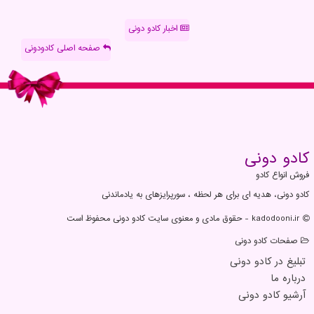
اخبار کادو دونی
صفحه اصلی کادودونی
كادو دونی
فروش انواع کادو
کادو دونی، هدیه ای برای هر لحظه ، سورپرایزهای به یادماندنی
kadodooni.ir - حقوق مادی و معنوی سایت كادو دونی محفوظ است
صفحات كادو دونی
تبلیغ در كادو دونی
درباره ما
آرشیو كادو دونی