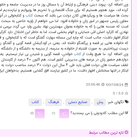
وی اضافه كرد: پیوند دینی فرهنگی و ارتباط آن با مسائل روز ما در مدیریت جامعه و خانو
كرده اند، مورد هجوم هستیم كه برای جنگ اقتصادی با تحریم ها روبروایم و نیازمندیم امن
بحث ها سیاست ها و رویكردهای كلان دولت می باشد كه مبحث
كتاب
و كتابخوانی در آن
معاون رئیس جمهور در امور زنان و خانواده افزود: اما می خواهم از زاویه خاصی به مبح
است كه صدمه هایی را كه به خانواده بعنوان مهمترین نهاد بشری وارد می گردد بررسی ن
نهادی كه كاركرد اصلی اش حمایتی و الهام بخشی است. اما به خاطر این اختلال دارد كار
ابتكار اظهار داشت: جالب است كه چاره این مسئله مهارت گفتگو است كه با كتابخوانی و 
كه خانواده هایی پر قصه و پرگفتگو داشته اند. یعنی در كودكیشان قصه گویی و گفتگو زی
درست نپرداختیم، به صورت اشتباه از خانواده به مدرسه، از مدرسه به دانشگاه و از دانشگ
وی اضافه كرد: ما هیچ وقت از
كتاب
خواندن، قصه گویی و شنیدن بی نیاز نیستیم. یعنی
لطف سیاست های دولت فعلی باید طی ۴ سال این دولت ۳۰ درصد مناصب دولت به خانم ها واگذار شود كه در این زمینه مرحله نخست گزارش ها را دریافت كرده ایم و تحرك خوبی در استانداری ها و فرمانداری ها رخ داده است.
ابتكار در انتها سخنانش اظهار داشت: ما در كشور نیازمند افق گشایی هستیم. بدخواهان ایران
23:06:46
1397/08/24
/ 5
5.0
تگهای خبر:
رمان
,
صنایع دستی
,
فرهنگ
,
كتاب
این مطلب کادودونی را می پسندید؟
(0)
(1)
تازه ترین مطالب مرتبط