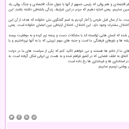
نظر اقتصادی و هم روانی كه رئیس جمهور از آنها با عنوان جنگ اقتصادی و جنگ روانی یاد
امین نماییم. یعنی اجازه دهیم كه مردم در این شرایط، زندگی بانشاطی داشته باشند. این
ست. ما از سال قبل طرحی را آغاز كردیم به اسم گفتگوی ملی خانواده كه هدف از آن این
اختلال مشترك وجود دارد. این اختلال، اختلال ارتباطی بین اعضای خانواده است. یعنی
ل شده كه انسان هایی توانسته اند با مشكلات دست و پنجه نرم كرده و به موفقیت برسند
ه ها و باورهای فرهنگی ما است و جنبه های مهم تربیتی كه یا به آنها نپرداختیم و یا
 های ما از خانم ها هستند و می خواهم تاكید كنم كه یكی از سیاست های ما در دولت
 از تولیدات صنایع دستی ایران توسط زنان ایجاد می شود. این اتفاق به لطف فضایی كه در كشور فراهم شده و به همت زن ایرانی شكل گرفته است. به
ق روشنی ترسیم نماییم.