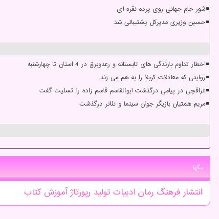
شور جام جهانی روی پرده نقره ای
حسین وزیری مدیرکل پشتیبانی شد
اخطار تداوم بارندگی های تابستانه و رعدوبرق در 4 استان تا چهارشنبه
روایتی که معادلات کربلا را به هم می زند
عراقچی در پیامی درگذشت ابوالقاسم قاسم زاده را تسلیت گفت
مریم همتیان بازیگر جوان سینما و تئاتر درگذشت
تگها
انتشار
فرهنگ
رمان
ادبیات
تولید
رپورتاژ
آموزش
كتاب