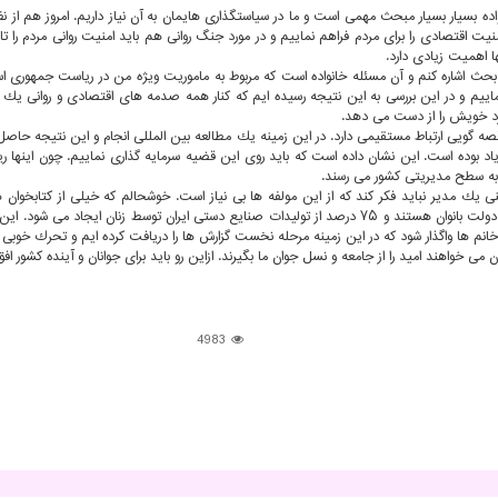
اده بسیار بسیار مبحث مهمی است و ما در سیاستگذاری هایمان به آن نیاز داریم. امروز هم از 
یت اقتصادی را برای مردم فراهم نماییم و در مورد جنگ روانی هم باید امنیت روانی مردم را ت
ها اهمیت زیادی دارد.
ث بحث اشاره كنم و آن مسئله خانواده است كه مربوط به ماموریت ویژه من در ریاست جمهوری ا
ماییم و در این بررسی به این نتیجه رسیده ایم كه كنار همه صدمه های اقتصادی و روانی یك 
كرد خویش را از دست می دهد.
قصه گویی ارتباط مستقیمی دارد. در این زمینه یك مطالعه بین المللی انجام و این نتیجه حاص
اد بوده است. این نشان داده است كه باید روی این قضیه سرمایه گذاری نماییم. چون اینها ریش
اه به سطح مدیریتی كشور می رسند.
 یك مدیر نباید فكر كند كه از این مولفه ها بی نیاز است. خوشحالم كه خیلی از كتابخوان
دوازدهم حضور زنان در عرصه های مدیریتی كشور است. هم اكنون ۴۰ درصد از كارمندان دولت بانوان هستند و ۷۵ درصد
 می خواهند امید را از جامعه و نسل جوان ما بگیرند. ازاین رو باید برای جوانان و آینده كشور اف
4983