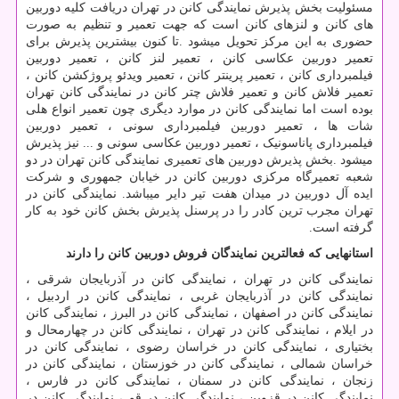
مسئولیت بخش پذیرش نمایندگی کانن در تهران دریافت کلیه دوربین
های کانن و لنزهای کانن است که جهت تعمیر و تنظیم به صورت
حضوری به این مرکز تحویل میشود
.
تا کنون بیشترین پذیرش برای
تعمیر دوربین عکاسی کانن ، تعمیر لنز کانن ، تعمیر دوربین
فیلمبرداری کانن ، تعمیر پرینتر کانن ، تعمیر ویدئو پروژکشن کانن ،
تعمیر فلاش کانن و تعمیر فلاش چتر کانن در نمایندگی کانن تهران
بوده است اما نمایندگی کانن در موارد دیگری چون تعمیر انواع هلی
شات ها ، تعمیر دوربین فیلمبرداری سونی ، تعمیر دوربین
فیلمبرداری پاناسونیک ، تعمیر دوربین عکاسی سونی و ... نیز پذیرش
میشود
.
بخش پذیرش دوربین های تعمیری نمایندگی کانن تهران در دو
شعبه تعمیرگاه مرکزی دوربین کانن در خیابان جمهوری و شرکت
ایده آل دوربین در میدان هفت تیر دایر میباشد. نمایندگی کانن در
تهران مجرب ترین کادر را در پرسنل پذیرش بخش کانن خود به کار
گرفته است
.
استانهایی که فعالترین نمایندگان فروش دوربین کانن را دارند
نمایندگی کانن در تهران ، نمایندگی کانن در آذربایجان شرقی ،
نمایندگی کانن در آذربایجان غربی ، نمایندگی کانن در اردبیل ،
نمایندگی کانن در اصفهان ، نمایندگی کانن در البرز ، نمایندگی کانن
در ایلام ، نمایندگی کانن در تهران ، نمایندگی کانن در چهارمحال و
بختیاری ، نمایندگی کانن در خراسان رضوی ، نمایندگی کانن در
خراسان شمالی ، نمایندگی کانن در خوزستان ، نمایندگی کانن در
زنجان ، نمایندگی کانن در سمنان ، نمایندگی کانن در فارس ،
نمایندگی کانن در قزوین ، نمایندگی کانن در قم ، نمایندگی کانن در