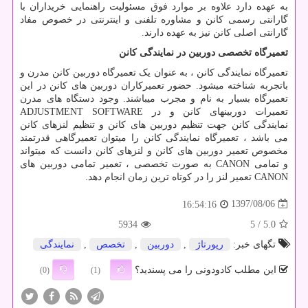
به عهده دارد علاوه بر موارد فوق مسئولیت راهنمایی خریداران با
گارانتی رسمی کانن و مشاوره تلفنی و اینترنتی در خصوص مفاد
گارانتی اصلی کانن نیز به عهده دارند.
تعمیرگاه تخصصی دوربین در نمایندگی کانن
تعمیرگاه نمایندگی کانن ، به عنوان یک تعمیرگاه دوربین کانن مدرن و
باتجربه شناخته میشود. حضور تعمیرکاران دوربین های کانن در این
تعمیرگاه بسیار به نام و مجرب میباشند
.
وجود دستگاه های مدرن
تعمیرات دوربینهای کانن و
ADJUSTMENT SOFTWARE
در
نمایندگی کانن جهت تنظیم دوربین های کانن و تنظیم لنزهای کانن
می باشد ، تعمیرگاه نمایندگی کانن را میتوان تعمیرگاهی قدرتمند
مخصوص تعمیر دوربین های کانن و لنزهای کانن دانست که میتواند
و تمامی
CANON
به صورت تخصصی ، تعمیر تمامی دوربین های
CANON
تعمیر لنز
را در کوتاه ترین زمان انجام دهد
.
1397/08/06
16:54:16
5934
/ 5
5.0
تگهای خبر:
رپورتاژ
,
دوربین
,
تخصص
,
نمایندگی
این مطلب کادودونی را می پسندید؟
(0)
(1)