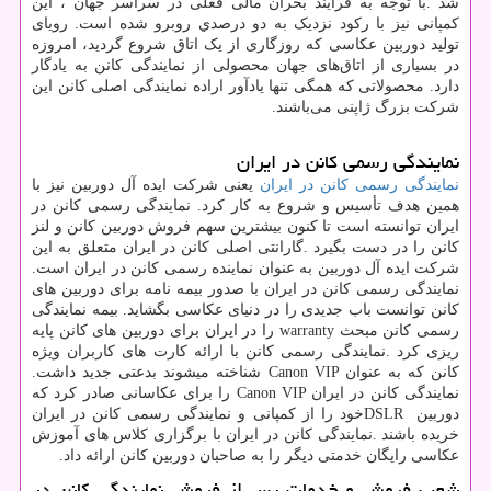
شد
.
با توجه به فرایند بحران مالی فعلی در سراسر جهان ، این
کمپانی نیز با رکود نزدیک به دو درصدي روبرو شده است. رویای
تولید دوربین عکاسی که روزگاری از یک اتاق شروع گردید، امروزه
در بسیاری از اتاق‌های جهان محصولی از نمایندگی کانن به یادگار
دارد. محصولاتی که همگی تنها یادآور اراده نمایندگی اصلی کانن این
شرکت بزرگ ژاپنی می‌باشند.
نمایندگی رسمی کانن در ایران
نمایندگی رسمی کانن در ایران
یعنی شرکت ایده آل دوربین نیز با
همین هدف تأسیس و شروع به کار کرد. نمایندگی رسمی کانن در
ایران توانسته است تا کنون بیشترین سهم فروش دوربین کانن و لنز
کانن را در دست بگیرد
.
گارانتی اصلی کانن در ایران متعلق به این
شرکت ایده آل دوربین به عنوان نماینده رسمی کانن در ایران است.
نمایندگی رسمی کانن در ایران با صدور بیمه نامه برای دوربین های
کانن توانست باب جدیدی را در دنیای عکاسی بگشاید. بیمه نمایندگی
رسمی کانن مبحث
warranty
را در ایران برای دوربین های کانن پایه
ریزی کرد
.
نمایندگی رسمی کانن با ارائه کارت های کاربران ویژه
کانن که به عنوان
Canon VIP
شناخته میشوند بدعتی جدید داشت
.
نمایندگی کانن در ایران
Canon VIP
را برای عکاسانی صادر کرد که
دوربین
DSLR
خود را از کمپانی و نمایندگی رسمی کانن در ایران
خریده باشند
.
نمایندگی کانن در ایران با برگزاری کلاس‌ های آموزش
عکاسی رایگان خدمتی دیگر را به صاحبان دوربین کانن ارائه داد.
شعب فروش و خدمات پس از فروش نمایندگی کانن در