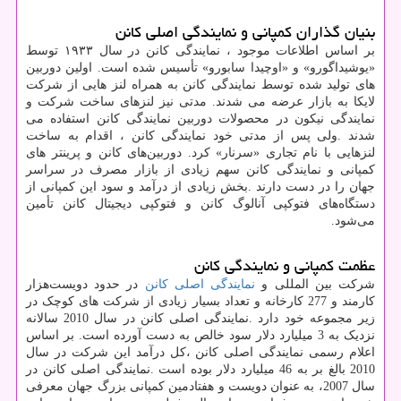
بنیان گذاران کمپانی و نمایندگی اصلی کانن
بر اساس اطلاعات موجود ، نمایندگی کانن در سال ۱۹۳۳ توسط
«یوشیداگورو» و «اوچیدا سابورو» تأسیس شده است. اولین دوربین
های تولید شده توسط نمایندگی کانن به همراه لنز هایی از شرکت
لایکا به بازار عرضه می شدند. مدتی نیز لنزهای ساخت شرکت و
نمایندگی نیکون در محصولات دوربین نمایندگی کانن استفاده می
شدند
.
ولی پس از مدتی خود نمایندگی کانن ، اقدام به ساخت
لنزهایی با نام تجاری «سرنار» کرد. دوربین‌های کانن و پرینتر های
کمپانی و نمایندگی کانن سهم زیادی از بازار مصرف در سراسر
جهان را در دست دارند
.
بخش زیادی از درآمد و سود این کمپانی از
دستگاه‌های فتوکپی آنالوگ کانن و فتوکپی دیجیتال کانن تأمین
می‌شود
.
عظمت کمپانی و نمایندگی کانن
شرکت بین المللی و
نمایندگی اصلی کانن
در حدود دویست‌هزار
کارمند و 277 کارخانه و تعداد بسیار زیادی از شرکت های کوچک در
زیر مجموعه خود دارد
.
نمایندگی اصلی کانن در سال 2010 سالانه
نزدیک به 3 ميليارد دلار سود خالص به دست آورده است. بر اساس
اعلام رسمی نمایندگی اصلی کانن ،کل درآمد این شرکت در سال
2010 بالغ بر به 46 ميليارد دلار بوده است
.
نمایندگی اصلی کانن در
سال
2007
، به عنوان دویست و هفتادمین کمپانی بزرگ جهان معرفی