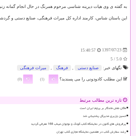
به گفته ی وی هیات دیرینه شناسی مرحوم همرنگ در حال انجام گمانه زنی 
این باستان شناس، كارمند اداره كل میراث فرهنگی، صنایع دستی و گردشگری
1397/07/23
15:40:57
/ 5
5.0
تگهای خبر:
صنایع دستی
,
فرهنگ
,
میراث فرهنگی
این مطلب کادودونی را می پسندید؟
(0)
(1)
تازه ترین مطالب مرتبط
ماکان نقش ماندگار بر پرچم ایران است
حسین وزیری مدیرکل پشتیبانی شد
پرفروش های کانون در نمایشگاه کتاب کودک و نوجوان میناب 168 معرفی گردید
رشد سفارش کتاب در هفتمین نمایشگاه مجازی کتاب تهران