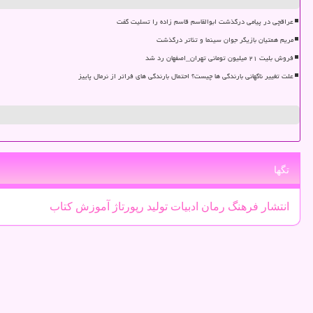
عراقچی در پیامی درگذشت ابوالقاسم قاسم زاده را تسلیت گفت
مریم همتیان بازیگر جوان سینما و تئاتر درگذشت
فروش بلیت ۲۱ میلیون تومانی تهران_اصفهان رد شد
علت تغییر ناگهانی بارندگی ها چیست؟ احتمال بارندگی های فراتر از نرمال پاییز
تگها
انتشار
فرهنگ
رمان
ادبیات
تولید
رپورتاژ
آموزش
كتاب