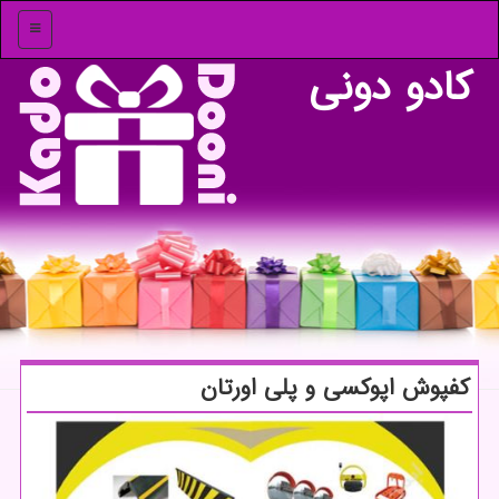
منو
كادو دونی
كفپوش اپوكسی و پلی اورتان