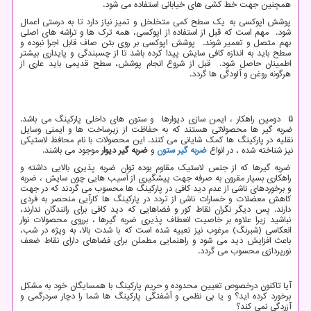
همچنین جهت خط کشی های خیابانی استفاده می شود.
پوشش اپوکسی به یک سطح کمی متخلخل و تمیز نیاز دارد تا به درستی اعمال
شود. مهم است که قبل از استفاده از اپوکسی، همه ترک ها و تراشه های اصلی
بهم متصل و تعمیر شوند. پوشش اپوکسی بر روی بتن صاف قابل اجرا نبوده و
سطح باید به اندازه کافی سایش پیدا کرده باشد تا از چسبندگی و پایداری بیشتر
اطمینان حاصل شود. قبل از شروع انجام پوشش، سطح قدیمی باید عاری از
هرگونه روغن و آلودگی ها گردد.
ü
دومین راهکار ، ایمن سازی دیوارها و ستون های داخلی پارکینگ می باشد.
ضربه گیر ها محصولاتی هستند که به حفاظت از زیرساخت ها و ایمنی وسایل
نقلیه در پارکینگ ها کمک شایانی می کنند. این محصولات با نام محافظ لاستیکی
نیز شناخته شده ، در انواع
ضربه گیر ستون
و
ضربه گیر دیوار
موجود می باشند.
ضربه گیرها که از جنس لاستیک مقاوم بوده توان ضربه پذیری بالایی داشته و
راهکاری بسیار مقرون به صرفه جهت پیشگیری از آسیب هایی چون سایش ، ضربه
و برخوردهای ناشی از عدم دید کافی در پارکینگ ها محسوب می گردند که در جهت
کاهش معضلات و خسارات ناشی از تردد در پارکینگ ها کارآیی منحصر به فردی
دارند. پس دیگر نگران نقاط کور و فضاهایی که دید کافی برای رانندگان ندارند،
نباشید زیرا علاوه بر خاصیت انعطاف پذیری ضربه گیرها ، برروی محصولات نوار
انعکاسی (شبرنگ) مرغوب نیز تعبیه شده است که با شدت بالا، به ویژه در شب،
باعث افزایش دید می شود و راهنمایی مطمئن برای فضاهای دارای نقاط ضعف
نورپردازی محسوب می گردد.
آیا تاکنون درخصوص تعیین محدوده و حریم پارکینگ با همسایگان خود به مشکل
برخورد کرده اید؟ و یا بی نظمی و آشفتگی پارکینگ ها شما را دچار سردرگمی و
آزردگی نمی کند؟