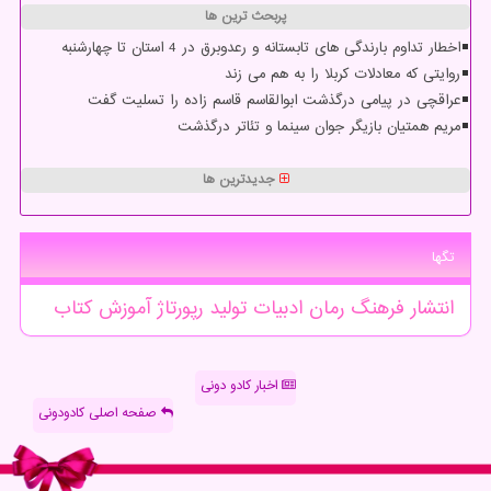
پربحث ترین ها
اخطار تداوم بارندگی های تابستانه و رعدوبرق در 4 استان تا چهارشنبه
روایتی که معادلات کربلا را به هم می زند
عراقچی در پیامی درگذشت ابوالقاسم قاسم زاده را تسلیت گفت
مریم همتیان بازیگر جوان سینما و تئاتر درگذشت
جدیدترین ها
تگها
انتشار
فرهنگ
رمان
ادبیات
تولید
رپورتاژ
آموزش
كتاب
اخبار کادو دونی
صفحه اصلی کادودونی