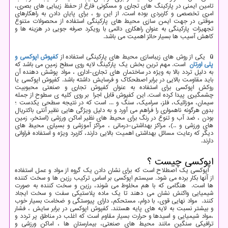
تامین ایمنی در پارکینگ های تجاری و مسکونی فارغ از حفظ زیبایی های بصری،
امری تخصصی و کاربردی بوده است. از این رو ، برای پایان دادن به راهکارهای
موقتی در جهت ایمن سازی محیط های پارکینگی استفاده از محصولات متنوع
تجهیزات پارکینگی به عنوان راهکاری دائمی با رویکرد صرفه جویی در هزینه ها و
کاهش آسیب ها بسیار حائز اهمیت می باشد.
ü
یکی از روش های زیباسازی محیط های پارکینگی استفاده از
کفپوش اپوکسی و
پلی اورتان
است. مهم ترین بخش یک پارکینگ لایه روی سطح زمین می باشد که
به دلیل تردد بالا به ویژه در ساختمان های تجاری-اداری ، مواد پوشش دهنده آن
باید مقاومت بالایی در برابر اصطحکاک و فرسایش داشته باشد. کفپوش اپوکسی یا
روکش اپوکسی برای استفاده به عنوان کفپوش تجاری و صنعتی محبوبیت
چشمگیری پیدا کرده است. این کفپوش قابل اجرا بر روی کلیه ی سطوح از جمله
سیمان، موزائیک، فلز، سرامیک، سنگ و ... است که در نتیجه سطحی یکدست ؛
بدون هرگونه ناهمواری را فراهم می آورد و به دلیل ویژگی هایی نظیر آنتی باکتریال
بودن ، ضد آب و تنوع در رنگ برای محیط های نظیر اماکن ورزشی (استخر، زمین
های ورزشی و ..)، مراکز بهداشتی-درمانی ، مراکز آموزشی و بسیاری محیط های
دیگر که رعایت مسائل بهداشتی اهمیت بالایی دارند، کاربرد ویژه و استفاده فراوانی
دارند.
اپوکسی چیست ؟
اپوکسی یک اصطلاح است که برای نشان دادن یک گروه از مواد و عمل استفاده
از آنها بکار برده می شود. سیستم اپوکسی بر اساس ترکیب رزین ها و سخت کننده
ها است. هنگامی که با هم مخلوط می شوند، رزین و سخت کننده به صورت
شیمیایی واکنش نشان می دهند تا یک ماده پلاستیکی سفت و سخت ایجاد
کنند. مواد نهایی قوی، با دوام، مستحکم، دارای پیوستگی و ضخامت بسیار خوب
و بیشتر نسبت به لایه های پایه هستند. کفپوش اپوکسی در برابر سایش ، فشار
،مواد شیمیایی و اسیدها و حرارت بسیار مقاوم است که اغلب در مناطق پر تردد و
ترافیکی سنگین مانند محیط های صنعتی، بیمارستان ها ، اماکن ورزشی و