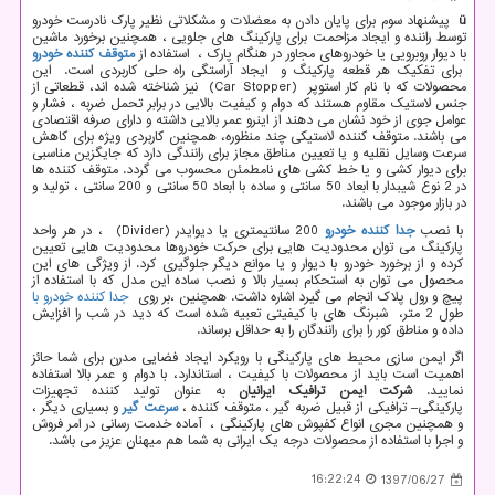
ü
پیشنهاد سوم برای پایان دادن به معضلات و مشکلاتی نظیر پارک نادرست خودرو
توسط راننده و ایجاد مزاحمت برای پارکینگ های جلویی ، همچنین برخورد ماشین
با دیوار روبرویی یا خودروهای مجاور در هنگام پارک ، استفاده از
متوقف کننده خودرو
برای تفکیک هر قطعه پارکینگ و ایجاد آراستگی راه حلی کاربردی است. این
محصولات که با نام کار استوپر
(Car Stopper)
نیز شناخته شده اند، قطعاتی از
جنس لاستیک مقاوم هستند که دوام و کیفیت بالایی در برابر تحمل ضربه ، فشار و
عوامل جوی از خود نشان می دهند از اینرو عمر بالایی داشته و دارای صرفه اقتصادی
می باشند. متوقف کننده لاستیکی چند منظوره، همچنین کاربردی ویژه برای کاهش
سرعت وسایل نقلیه و یا تعیین مناطق مجاز برای رانندگی دارد که جایگزین مناسبی
برای دیوار کشی و یا خط کشی های نامطمئن محسوب می گردد. متوقف کننده ها
در 2 نوع شیبدار با ابعاد 50 سانتی و ساده با ابعاد 50 سانتی و 200 سانتی ، تولید و
در بازار موجود می باشند.
با نصب
جدا کننده خودرو
200 سانتیمتری یا دیوایدر
(Divider)
، در هر واحد
پارکینگ می توان محدودیت هایی برای حرکت خودروها محدودیت هایی تعیین
کرده و از برخورد خودرو با دیوار و یا موانع دیگر جلوگیری کرد. از ویژگی های این
محصول می توان به استحکام بسیار بالا و نصب ساده این مدل که با استفاده از
پیچ و رول پلاک انجام می گیرد اشاره داشت. همچنین ،بر روی
جدا کننده خودرو با
طول 2 متر، شبرنگ های با کیفیتی تعبیه شده است که دید در شب را افزایش
داده و مناطق کور را برای رانندگان را به حداقل برساند.
اگر ایمن سازی محیط های پارکینگی با رویکرد ایجاد فضایی مدرن برای شما حائز
اهمیت است باید از محصولات با کیفیت ، استاندارد، با دوام و عمر بالا استفاده
نمایید.
شرکت ایمن ترافیک ایرانیان
به عنوان تولید کننده تجهیزات
پارکینگی
–
ترافیکی از قبیل ضربه گیر ، متوقف کننده ،
سرعت گیر
و بسیاری دیگر ،
و همچنین مجری انواع کفپوش های پارکینگی ، آماده خدمت رسانی در امر فروش
و اجرا با استفاده از محصولات درجه یک ایرانی به شما هم میهنان عزیز می باشد.
16:22:24
1397/06/27