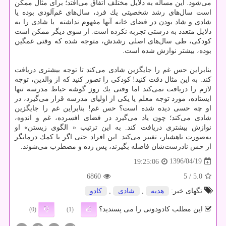
می‌شود. این مساله به دلایل مختلف اتفاق می‌افتد؛ برای مثال ممكن
است سال‌های رشد شخصیتی یك فرد، سال‌های غم‌آلودی بوده یا
شادی و شاد بودن در فضای خانه آنها مفهوم نداشته ‌ یا شادی را به
دلایل متعدد به درستی تجربه نكرده است. از سوی دیگر ممكن است
كودكی، طی سال‌های اصلی رشدش، متوجه شده كه وقتی غمگین
بوده، بیشتر نوازش شده است.
بنابراین حس غم را جایگزین شادی می‌كند تا توجه بیشتری دریافت
كند. به این مثال دقت كنید! كودكی را تصور كنید كه از والدین، توجه
لازم را دریافت نمی‌كند‌ اما وقتی یك روز گوشه حیاط مدرسه تنها
ایستاده، مورد توجه معلم یا یكی از اولیای مدرسه قرار می‌گیرد، در
او چه حسی دیده شده است؟ حس غم! بنابراین غم را جایگزین
شادی می‌كند؛ چون یاد می‌گیرد در فضای افسرده، غم و اندوه،
نوازش بیشتری دریافت ‌كند. به این ترتیب « الگوی زیستن» او
به‌صورت ناهشیار، تغییر می‌كند. این افراد حتی اگر با كمك درمانگر
از حس نادرست‌شان فاصله بگیرند، پس زده و مضطرب می‌شوند.
1396/04/19
19:25:06
6860
/ 5
5.0
تگهای خبر:
هدیه
,
شادی
,
كادو
این مطلب کادودونی را می پسندید؟
(0)
(1)