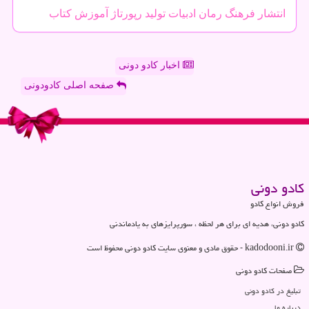
انتشار
فرهنگ
رمان
ادبیات
تولید
رپورتاژ
آموزش
كتاب
اخبار کادو دونی
صفحه اصلی کادودونی
كادو دونی
فروش انواع کادو
کادو دونی، هدیه ای برای هر لحظه ، سورپرایزهای به یادماندنی
kadodooni.ir - حقوق مادی و معنوی سایت كادو دونی محفوظ است
صفحات كادو دونی
تبلیغ در كادو دونی
درباره ما