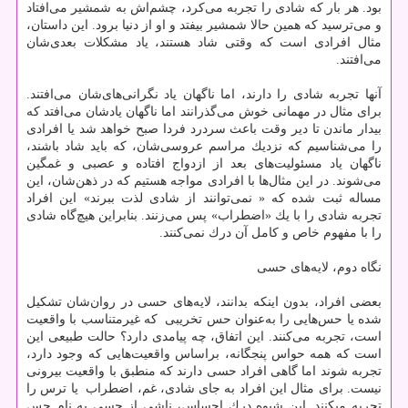
بود. هر بار كه شادی‌ را تجربه می‌كرد، چشم‌اش به شمشیر می‌افتاد
و می‌ترسید كه همین حالا شمشیر بیفتد و او از دنیا برود. این داستان،
مثال افرادی است كه وقتی شاد هستند، یاد مشكلات بعدی‌شان
می‌افتند.
آنها تجربه شادی را دارند، اما ناگهان یاد نگرانی‌های‌شان می‌افتند.
برای مثال در مهمانی خوش می‌گذرانند‌ اما ناگهان یادشان می‌افتد كه
بیدار ماندن تا دیر وقت باعث سردرد فردا صبح خواهد شد یا افرادی
را می‌شناسیم كه نزدیك مراسم عروسی‌شان، كه باید شاد باشند،
ناگهان یاد مسئولیت‌های بعد از ازدواج افتاده و عصبی و غمگین
می‌شوند. در این مثال‌ها با افرادی مواجه هستیم كه در ذهن‌شان، این
مساله ثبت شده كه « نمی‌توانند از شادی لذت ببرند» این افراد
تجربه شادی را با یك «اضطراب» پس می‌زنند. بنابراین هیچ‌گاه شادی
را با مفهوم خاص و كامل آن درك نمی‌كنند.
نگاه دوم، لایه‌های حسی
بعضی افراد، بدون اینكه بدانند، لایه‌های حسی‌‌ در روان‌شان تشكیل
شده یا حس‌هایی را به‌عنوان حس تخریبی كه غیرمتناسب با واقعیت
است، تجربه می‌كنند. این اتفاق، چه پیامدی دارد؟ حالت طبیعی این
است كه همه حواس پنجگانه، براساس واقعیت‌هایی كه وجود دارد،
تجربه شوند اما گاهی افراد حسی دارند كه منطبق با واقعیت بیرونی
نیست. برای مثال این افراد به جای شادی، غم، اضطراب ‌ یا ترس را
تجربه می‎كنند. این شیوه درك احساس، ناشی از حسی به نام حس