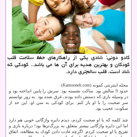
كادو دونی: شادی یكی از راهكارهای حفظ سلامت قلب
كودكان و بهترین هدیه برای آن ها می باشد.. كودكی كه
شاد است، قلب سالم‌تری دارد.
مجله اینترنتی كمونه (Kamooneh.com) :
حدود 9 سالش بود. ساكت نشسته بود. سرش را پایین انداخته بود و
در وسیله بازی‌ كه دستش داده بودند، غرق شده بود. به زور توانستم
سر صحبت را با او باز كنم. برای كودكی به سن او، این حد از
سكوت، عجیب بود.
چند كلمه كه با او صحبت كردم، دیدم دایره واژگانی خوبی هم دارد‌
اما این دایره واژگانی بیشتر متعلق به بزرگ‌ترها بود! درباره بازی و
تفریح با او صحبت كردم. اگرچه عادت دادن كودك به مطالعه، اتفاق