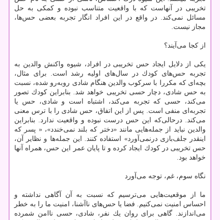
تخریبی در آنهاست كه با واقعیت متناسب نبوده و كمكی به حل
مسائل نمی‌كند. در واقع در این افراد انگار تجربه بعضی حس‌ها،
مجاز نیست.
از كجا می‌آیند؟
یكی از دلایل ایجاد حس تخریبی در افراد، شیوه واكنش والدین به
تجربه حس‌های كودك در سال‌های اولیه رشد است. برای مثال،
بچه‌ای كه مكررا با سركوب والدین هنگام شادی روبه‌رو شده، نسبت
به حس شادی، دچار حسی تخریبی خواهد شد. بنابراین كودك تصور
می‌كند، حسی كه تجربه می‌كند، اشتباه است و شادی، حس یا
تجربه‌ای منفی است. پس از این اتفاق، حس شادی را با ترس معنی
می‌كند. درحالی‌كه این حس درست نبوده و واقعیت ندارد. بنابراین
والدین نباید از جمله‌هایی مانند «دختر كه بلند نمی‌خندد»، « پسر كه
اینقدر جلف‌بازی درنمی‌آورد» استفاده كنند. این جمله‌ها و نظایر آن،
حس تخریبی در كودك ایجاد كرده و تا پایان عمر این حس، همراه آنها
خواهد بود.
نگاه سوم، غم، توجه می‌آورد
ما از موقعیت‌هایی می‌ترسیم كه نسبت به آن آگاهی نداشته و
احساس امنیت نمی‌كنیم. فضا یا حس‌های ناآشنا، امنیت ما را به خطر
می‌اندازند. گاهی برای روان یك نفر، شادی، حسی ناامن شمرده