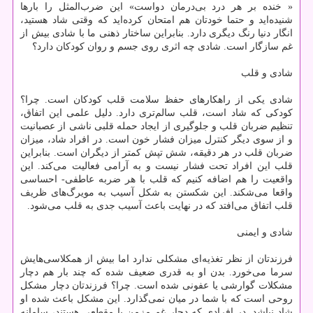
« خنده بر هر درد بی‌درمان دواست» این ضرب‌المثل را بارها
شنیده‌اید و حتما خودتان هم امتحان كرده‌اید كه وقتی شاد هستید،
انگار دنیا رنگ دیگری دارد. بنابراین ساختار ذهنی ما با شادی بیش از
غم سازگار است. شادی چه اثری روی جسم و روان كودكان دارد؟
شادی و قلب
شادی یكی از راهكارهای حفظ سلامت قلب كودكان است. چرا؟
كودكی كه شاد است، قلب سالم‌تری دارد. دلیل علمی این اتفاق،
تنظیم ضربان قلب و جلوگیری از ایجاد حمله قلبی ناشی از عصبانیت
و از سوی دیگر كنترل میزان فشار خون است. در افراد شاد، میزان
ضربان قلب در هر دقیقه، ‌شش تپش كمتر از دیگران است. بنابراین
قلب این افراد تحت فشار نیست و به آرامی فعالیت می‌كند. این
واقعیت را هم اضافه كنیم كه قلب با هر ضربه عاطفی- احساسی
واقعا می‌شكند. این شكستن به شكل آسیب به مویرگ‌های ظریف
قلب اتفاق می‌افتد كه در نهایت باعث آسیب جدی به قلب می‌شود.
شادی و ایمنی
فرزندتان از نظر تغذیه‌ای مشكلی ندارد‌ اما بیش از همكلاسی‌هایش
سرما می‎‌خورد. بدن او به قدری ضعیف شده كه چند بار هم دچار
مشكلات گوارشی یا عفونی شده است. چرا؟ فرزندتان دچار مشكل
روحی است كه با شما در میان نمی‌گذارد. این مشكل باعث شده او
شاد نباشد. در افرادی كه دچار غم مزمن یا مقطعی هستند، ‌سامانه