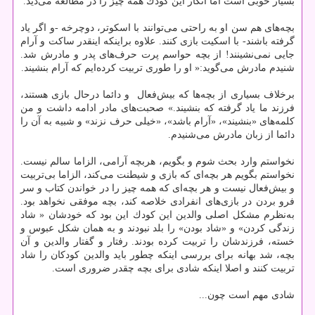
بسیار خوبی است اما انگار این كودك همه‌‌ چیز را در مطالعه می‌دید.
بچه‌های هم سن او به راحتی می‌توانند با اسكوتر، دوچرخه -و اگر یاد
گرفته باشند- با اسكیت بازی كنند. علاوه براینكه اینقدر ساكت و آرام
جایی نمی‌نشینند! از بچه حواسم پرت حرف‌های پدر و مادرش شد.
شنیدم مادرش می‌گوید:«‌ او را طوری تربیت كرده‌ایم كه آرام بنشیند.
برخلاف بسیاری از بچه‌ها كه بیش‌فعال ‌ و دائما درحال بازی هستند،
فرزند ما یاد گرفته كه بنشیند.» صحبت‌‍‌های مادر ادامه داشت و من
كلمه‌های «بنشیند»، «‌آرام باشد»، «خیلی حرف نزند»‌ و شبیه به آن را
دائما از زبان مادرش می‌شنیدم.
نخواستم وارد بحث شوم و بگویم، ‌هربچه آرامی، الزاما سالم نیست.
نخواستم بگویم هر بچه‌ای كه بازی و شیطنت می‌كند، الزاما بی‌تربیت
و بیش‌فعال نیست و هر بچه‌‌ای كه همه‌‌ چیز را در خواندن كتاب و سر
فرو بردن در بازی‌های انفرادی خلاصه كند، بچه موفقی نخواهد بود.
به‌نظرم ‌مشكل اصلی والدین این كودك این بود كه خودشان « شاد
زندگی كردن» ‌و «‌شاد بودن»‌ را بلد نبودند و به همان شكل عبوس و
خسته، فرزندشان را تربیت كرده ‌بودند. رفتار و گفتار والدین و آن
بچه، شد بهانه برای بررسی اینكه چطور باید والدین كودكان را شاد
تربیت كنند و اصلا اینكه شادی برای بچه چقدر ضروری است.
شادی مهم است چون...