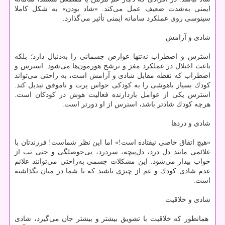
ایمنی به‌شدت ضعیف عمل می‌كند. «‌شاد بودن» به شكل كاملا
سینوسی روی عملكرد سامانه ایمنی تأثیر می‌گذارد.
شادی و آرامش
استرس و اضطراب نه‌تنها عوارض جسمانی را به‌دنبال دارد؛‌ بلكه
باعث اختلال در عملكرد مغز و ترشح هورمون‌ها می‌شود. استرس و
اضطراب كه نقطه مقابل شادی و آرامش است، به راحتی می‌تواند
كودك بسیار باهوشی را به كودكی حواس‌ پرت و ناموفق تبدیل كند.
استرس یكی از عوامل بازدارنده فعالیت هوش در كودكان است.
هرچه كودك شادتر باشد، استرس از او دورتر است.
شادی و دردها
«هیچ اتفاق خاصی نیفتاده است!» اما این نظر شماست! فرزندتان با
علائمی مانند دل درد، دل‌پیچه، سردرد، بی‌حوصلگی و حتی تب از
خواب بیدار می‌شود. این مشكلات جسمی به‌راحتی می‌توانند علائم
عدم‌ شادی كودك و غم از چیزی باشند كه با شما در میان نگذاشته
است.
شادی و خلاقیت
همانطور كه خلاقیت با تشویق بیشتر و بیشتر جان می‌گیرد، شادی