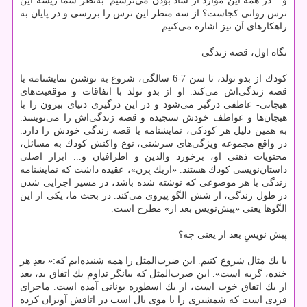
و... در همه این موارد از شاد بودن می‌ترسیم. به‌نظر شما ریشه این
ترس روانی كجاست؟ از سه منظر این ترس را بررسی و در پایان به
راهكارهای آن نیز اشاره می‌كنیم.
نگاه اول، قصه زندگی
كودك از بدو تولد، تا سن 7-6 سالگی، شروع به نوشتن نمایشنامه یا
قصه زندگی‌اش می‌كند. او از بدو تولد با اتفاقات و موقعیت‌های
هیجانی- عاطفی درگیر می‌شود و در این درگیری دنیای بیرون را با
هیجا‌ن‌ها و عواطف خودش سنجیده و قصه زندگی‌اش را می‌نویسد.
به همین دلیل هر كودكی، نمایشنامه یا قصه زندگی خودش را دارد.
در واقع مجموعه ویژگی‌های سرشتی، نوع واكنش كودك به مسائل،
محتویات ذهنی او، برخورد والدین و اطرافیان و... ابزار اصلی
داستان‌نویسی كودك هستند. «اریك بِرن»، عقیده داشت كه نمایشنامه
زندگی با هر موضوعی كه نوشته شده باشد، در مسیر اجرایی شدن
در طول زندگی، از شش الگو پیروی می‌كند. در بحث ما، یكی از این
الگوها یعنی «پیش‌نویس بعد از» مطرح است.
پیش نویسِ بعد از یعنی چه؟
با یك مثال شروع كنیم. این ضرب‌المثل را همه شنیده‌ایم كه:« بعدِ هر
خنده، گریه است». این ضرب‌المثل كه بیانگر تداوم یك اتفاق بد، بعد
از یك اتفاق خوب است، از یك اسطوره یونانی آمده‌ است. ماجرای
فردی است كه شمشیری را با موی یال اسب در اتاقش آویزان كرده