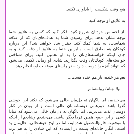
هیچ وقت شكست را یادآوری نكنید.
به علایق او توجه كنید
از احساس خودتان شروع كنید. فكر كنید كه كسی به علایق شما
توجه نشان بدهد. برای رسیدن شما به هدف‌های‌تان كه از علاقه
شماست، ‌به شما كمك كند. چقدر شاد خواهید شد؟‌ این درباره
كودكان هم صادق است. بنابراین حتما به علایق او دقت كنید و به
جای اینكه خواسته‌های‌تان را به او تحمیل كنید، برای شناختن
خواسته‌های كودك‌تان وقت بگذارید. شادی او زمانی تكمیل می‌شود
كه بتواند آنچه را دوست دارد – در راستای موفقیت او- انجام دهد.
بعدِ هر خنده، باز هم خنده هست...
لیلا بهنام/ روانشناس
می‌خندیم، اما ناگهان ته دل‌مان خالی می‌شود كه نكند این خوشی
گذرا باشد. دورهمی دوستانه‌مان عالی است و از بودن در كنار
دوستان لذت می‌بریم، اما ناگهان ته دل‌مان خالی می‌شود كه مبادا
كسی از این جمع، همین فردا دیگر نباشد. می‌خندیم وشادیم از اینكه
با موفقیت فارغ‌التحصیل شده‌ایم، اما در اوج خوشحالی، حال‌مان بد‌
است؛ انگار حادثه‌ای پشت در ایستاده كه این شادی را به هم بزند