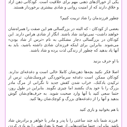
یكی از خوراك‌های ذهنی مهم برای خلاقیت است. كودكانی ذهن آزاد
و خلاق‌ دارند كه از امنیت روانی و شادی بیشتری برخوردار هستند.
چطور فرزندمان را شاد تربیت كنیم؟
بعضی از كودكان - كه البته در بزرگسالی هم این صفت را همراه‌شان
خواهند داشت- نمی‌توانند شاد باشند. انگار از شادی هراس دارند. این
كودكان در بزرگسالی دچار مشكلی به نام «ترس از شاد بودن»‌
می‌شوند. بنابراین برای اینكه فرزندان شادی داشته باشید، باید به
آنها یاد بدهید كه چطور از زندگی لذت برده و شاد باشند.
با او حرف بزنید
اصلا فكر نكنید بچه‌ها ذهن‌شان كاملا خالی است و دغدغه‌ای ندارند.
كودكان ممكن است دغدغه سرماخوردگی عروسك‌شان، ترس از
تركیدن بادكنك‌، خراب شدن كفش جدید تا نگرانی از مرگ مادر
بزرگ را با خود یدك بكشند اما چیزی نگویند. بنابراین در طول روز،
حتما سعی كنید با آنها وارد صحبت شوید. به حرف‌های‌شان گوش
بدهید و آنها را از دغدغه‌های بزرگ و كوچك‌شان رها كنید.
با هم بخوانید و بازی كنید
فرزند شما باید چند ساعتی را با پدر و مادر یا خواهر و برادرش شاد
باشد. بنابراین حتما ساعت‌هایی از صبح یا بعدازظهر را به بازی كردن