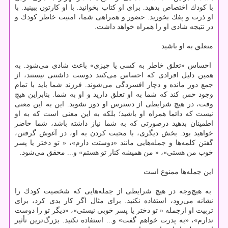
با كودك اختصاص بدهید. برای او كتاب بخوانید. با او كارتون ببینید. با
او ذرت و پفك بخورید. حضور و همراهی شما، امنیت خاطر كودك و
در نتیجه شادی او را همراه خواهد داشت.
متعلق به او باشید
احساس «تعلق خاطر به كسی یا چیزی» باعث شادی می‌شود. به
همین دلیل افرادی كه احساس می‌كنند دوست‌ داشتنی نیستند، از
جمع دور مانده و دچار افسردگی می‌شوند. فرزند شما باید با تمام
وجود حس كند كه شما به او تعلق دارید و او به شما. بنابراین هیچ
وقت، در هیچ شرایطی از دسترس او دور نشوید. این به این معنی
نیست كه دائما همراه او باشید؛ ‌بلكه به این معنی است كه به او
اطمینان بدهید درصورتی كه به شما نیاز داشته باشد، شما حاضر
خواهید بود. بخش دیگری، با محبت كردن به او، در آغوش گرفتن،
گفتن كلمه‌ها و جمله‌هایی مانند «دوستت دارم»، « تو دختر یا پسر
خوب من هستی»، «‌ من همیشه كنار تو هستم» و... محقق می‌شود.
این جمله‌ها ممنوع است
به هیچ‌وجه در هیچ شرایطی از جمله‌هایی كه شخصیت كودك را
نشانه می‌رود، ‌استفاده نكنید. برای مثال اگر كار بدی كرد، ‌برای
تربیت او ازجمله « تو دختر یا پسر خوبی نیستی»‌، «‌دیگر تو را دوست
ندارم»، ‌«‌به پدرت خواهم گفت»‌ و... استفاده نكنید. بزرگ‌ترین تأثیر