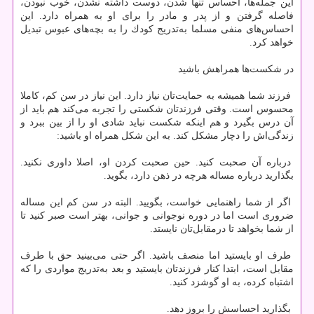
این جمله‌ها، احساس تنها شدن، ‌دوست داشته نشدن، خوب نبودن،
فاصله گرفتن و از پدر و مادر را برای او به همراه دارد. این
احساس‌های منفی مسلما به‌تدریج كودك را به بچه‌های عبوس تبدیل
خواهد كرد.
در شكست‌ها همراهش باشید
فرزند شما همیشه به حمایت‌تان نیاز دارد. این نیاز در سن كم، كاملا
محسوس است. وقتی فرزندتان شكستی را تجربه می‌كند هم باید از
آن درس بگیرد و هم اینكه شكست نباید شادی او را از بین ببرد و
زندگی‌اش را دچار مشكل كند. به این شكل همراه او باشید:
درباره آن صحبت كنید. حین صحبت كردن او، ‌اصلا داوری نكنید.
بگذارید درباره مساله هرچه در ذهن دارد، ‌بگوید.
اگر از شما راهنمایی خواست، بگویید. البته در سن كم این مساله
ضروری است اما در دوره نوجوانی و جوانی، ‌بهتر است صبر كنید تا
از شما بخواهد تا درمقابل‌تان نایستد.
طرف او بایستید اما منصف باشید. اگر حتی می‌بینید حق با طرف
مقابل است، ابتدا كنار فرزندتان بایستید و بعد به‌تدریج مواردی را كه
اشتباه كرده، به او گوشزد كنید.
بگذارید احساسش را بروز دهد.