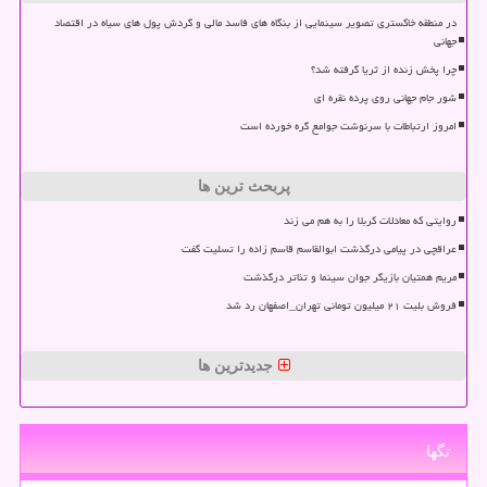
در منطقه خاکستری تصویر سینمایی از بنگاه های فاسد مالی و گردش پول های سیاه در اقتصاد
جهانی
چرا پخش زنده از ثریا گرفته شد؟
شور جام جهانی روی پرده نقره ای
امروز ارتباطات با سرنوشت جوامع گره خورده است
پربحث ترین ها
روایتی که معادلات کربلا را به هم می زند
عراقچی در پیامی درگذشت ابوالقاسم قاسم زاده را تسلیت گفت
مریم همتیان بازیگر جوان سینما و تئاتر درگذشت
فروش بلیت ۲۱ میلیون تومانی تهران_اصفهان رد شد
جدیدترین ها
تگها