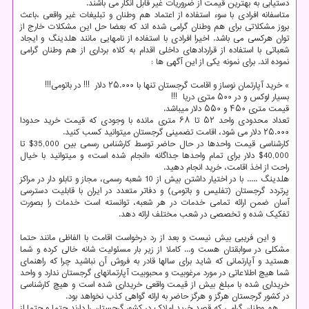
دستیابی به بهترین قیمت از ضروریات غیر قابل انکار می باشند.
متاسفانه افرادی با سوء استفاده از اعتماد هم وطنان و تبلیغات غیر واقعی ،باعث
بروز مشکلاتی برای هم وطنان گرامی شده اند که بعضا حل این مشکلات خارج از
توان هرکسی می باشد. اخیرا افرادی با استفاده از نامهایی مانند هلدینگ و ایجاد
شعباتی با استفاده از قراردادهای داخلی اقدام به کلاه برداری از هم وطنان گرامی
نموده اند. برای نمونه یکی از این آگهی ها :
» خرید آپارتمان نوساز و اقامت گرجستان تنها با ۲۵.۰۰۰ دلار !!! در باتومی!!!
بسیار لوکس و در ۵۰۰ متری دریا !!!
قیمت متری ۴۵۰ و ۵۵۰ دلار میباشد.
تعداد محدودی واحد ۵۲ تا ۶۸ متری مانده با وجودی که قیمت خرید حدودا
۲۵.۰۰۰ دلار می شود، اقامت تضمینی گرجستان میتوانید کسب کنید.
کارشناسی قیمت واحدها در حال حاضر توسط کارشناس رسمی بین 35,000$ تا
40,000$ دلار برای تمام واحدها جداگانه «انجام شده است» و میتوانید با خیال
راحت از اخذ اقامت، خرید انجام دهید.
هلدینگ ..... با در اختیار داشتن بیش از 10 شعبه رسمی، مجاز و تابلو دار در مراکز
پرتردد گرجستان (تفلیس و باتومی) و دفاتر متعدد در ایران با قابلیت دسترسی
آسان ضمن ارائه تمامی خدمات در هر شعبه، توانسته است خدمات را بصورت
تفکیک شده و تخصصی در شعب مختلف ارائه دهد.
و این فریبی بیش نیست و بعد از رد درخواست اقامت با الفاظی مانند حتما
مشکلی در سوابقتان هست و... کاملا از زیر بار مسئولیت شانه خالی کرده و شما
هستید و آپارتمانی که شاید برای سالها قادر به فروش آن نباشید چرا که راهنمای
شما هیچ اطلاعاتی در مورد مرغوبیت و محبوبیت آپارتمانهای گرجستان ندارد و واحد
خریداری شده با مبلغ بیش از قیمت واقعی خریداری شده است و هیچ کارشناسی
در کشور گرجستان هرگز و هرگز حاضر به ارائه گواهی کذب نخواهد بود.
هم وطنان گرامی که قصد خرید املاک در کشور گرجستان را دارند حتما و حتما از