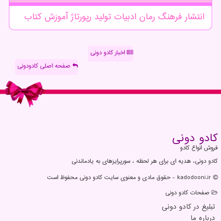
انتشار
فرهنگ
رمان
ادبیات
تولید
رپورتاژ
آموزش
كتاب
اخبار کادو دونی
صفحه اصلی کادودونی
كادو دونی
فروش انواع کادو
کادو دونی، هدیه ای برای هر لحظه ، سورپرایزهای به یادماندنی
kadodooni.ir - حقوق مادی و معنوی سایت كادو دونی محفوظ است
صفحات كادو دونی
تبلیغ در كادو دونی
درباره ما