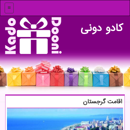
منو
كادو دونی
اقامت گرجستان