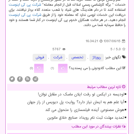
خدمات " برگه كارشناسي رسمي املاك قبل از انجام معامله"
شرکت پی کی اینوست
استفاده کنند تا در دام هلدینگ های شیاد با شعب متعدد کلاه بردار نیافتند. برای
دریافت این خدمات لزومی ندارد که معامله خود را از طریق
شرکت پی کی اینوست
انجام دهید، در هر حالت همکاران خدوم پی کی اینوست در کنار شما هستند و خود
را حافظ سرمایه شما می دانند.
16:34:21
1397/06/15
5767
/ 5
5.0
تگهای خبر:
رپورتاژ
,
تخصص
,
شركت
,
فروش
این مطلب کادودونی را می پسندید؟
(0)
(1)
تازه ترین مطالب مرتبط
اودیسه در ایکس لو رفت ایلان ماسک در مقابل نولان!
آیا علم هم به ایمان نیاز دارد؟ روایت پل دیویس از راز جهان
هوش مصنوعی آینده فیلمسازی را متحول می کند
تمدید مهلت ثبت نام رویداد صنایع خلاق مانوین
نظرات بینندگان در مورد این مطلب