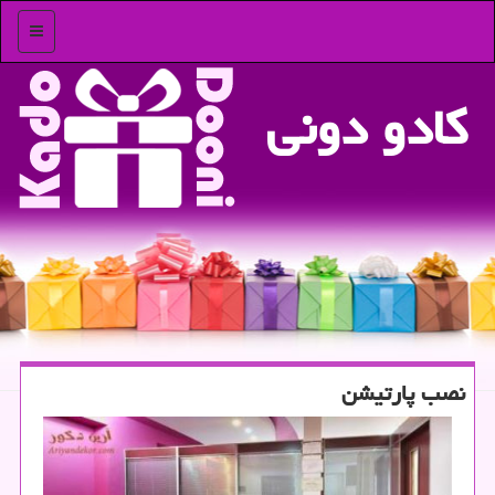
منو
كادو دونی
نصب پارتیشن