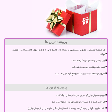
پربیننده ترین ها
در منطقه خاکستری تصویر سینمایی از بنگاه های فاسد مالی و گردش پول های سیاه در اقتصاد
جهانی
چرا پخش زنده از ثریا گرفته شد؟
شور جام جهانی روی پرده نقره ای
امروز ارتباطات با سرنوشت جوامع گره خورده است
پربحث ترین ها
مریم همتیان بازیگر جوان سینما و تئاتر درگذشت
فروش بلیت ۲۱ میلیون تومانی تهران_اصفهان رد شد
علت تغییر ناگهانی بارندگی ها چیست؟ احتمال بارندگی های فراتر از نرمال پاییز