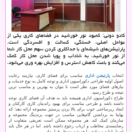
كادو دونی: كمبود نور خورشید در فضاهای كاری یكی از
عوامل اصلی، خستگی، كسالت و افسردگی است.
پارتیشن‌های شیشه‌ای با حداكثری كردن سهم محل كار شما
از نور خورشید، به شاداب و پویا شدن محل كار كمك
می‌كند و باعث كاهش استرس و افزایش بهره وری می‌شود.
انتخاب
پارتیشن اداری
مناسب برای فضای کاری، نیازمند رعایت
اصول اولیه طراحی دکوراسیون اداری و توجه کامل به نوع خدمات و
نیازهای فضای مورد نظر است تا بتوان به بهترین و مناسب ترین
نتیجه و طرح رسید.
طراح دکوراسیون اداری همیشه باید به هدف آن فضای کاری توجه
داشته باشد و طرحی مناسب برای بهبود راندمان کاری کارکنان و
ایجاد زیرساختی خوب برای بالا بردن پرستیژ مجموعه ارائه دهد؛ که
نهایتا به برداشتن گام‌هایی مناسب در جهت برندینگ مجموعه و
سازمان کمک کند. هر مجموعه‌ ممکن است تعریفی متفاوت از
رضایتمندی مخاطب و ارباب رجوع داشته باشد. اما در هر حال باید
اصول اولیه و بنیادی را همیشه مدنظر قرار داد.