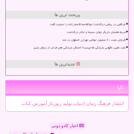
پربحث ترین ها
عراقچی در پیامی درگذشت ابوالقاسم قاسم زاده را تسلیت گفت
مریم همتیان بازیگر جوان سینما و تئاتر درگذشت
فروش بلیت ۲۱ میلیون تومانی تهران_اصفهان رد شد
علت تغییر ناگهانی بارندگی ها چیست؟ احتمال بارندگی های فراتر از نرمال پاییز
جدیدترین ها
تگها
انتشار
فرهنگ
رمان
ادبیات
تولید
رپورتاژ
آموزش
كتاب
اخبار کادو دونی