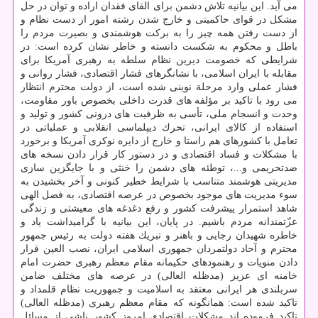
می آید. این بیانیه تلاش دشمن برای القای فقدان اراده و توان در حل
مشكل در قوای حاكمیتی و خارج شدن رشته امور از دست نظام و
از دست رفتن همه چیز را به بركت هوشمندی و بصیرت مردم را
باطل و محكوم به شكست دانسته و خاطر نشان كرده است: در
شرایطی كه خصومت دیرین نظام سلطه به رهبری آمریكا برای
مقابله با ایران اسلامی، با نشانگرهای فشار اقتصادی، فشار روانی و
فشار عملی وارد مرحلة نوینی شده است، از دولت محترم انتظار
می رود با تاكید بر مؤلفه های قدرت داخلی بخصوص باور مقاومت،
وحدت و انسجام ملی، تأسی به ظرفیت های درونی كشور و تولید و
استفاده از كالای ایرانی، تحرك دیپلماسی انقلابی و عملیاتی در
تعامل با كشورهای هم راستا و خارج از دایره نوكری آمریكا و برخورد
با مشكلات و فساد اقتصادی و در دستور كار قرار دادن نسخه های
ضدتحریمی و...، توطئه های دشمن را خنثی و با جایگزین سازی
مدیریتی هوشمند متناسب با شرایط خطیر كنونی و آخر بخشیدن به
سوء مدیریت های موجود بخصوص در عرصه اقتصادی، به فضل الهی
شاهد استمرار پیشرفت كشور و رفع دغدغه های معیشتی و زندگی
عزّتمندانه مردم باشیم. در پایان، این بیانیه با گرامیداشت یاد و
خاطره شهیدان رجایی و باهنر و تبریك هفته دولت به رئیس جمهور
محترم و آحاد دولتمردان جمهوری اسلامی ایران، نصب العین قرار
دادن منویات و رهنمودهای حكیمانه مقام معظم رهبری حضرت امام
خامنه ای عزیز (مدظله العالی) در عرصه های مختلف ضامن
سربلندی هر ایرانی معتقد به اسلامیت و جمهوریت نظام قلمداد و
تاكید شده است: همانگونه كه مقام معظم رهبری (مدظله العالی)
تاكید فرموده اند مشكلات اقتصادی امروز كشور ناشی از مسائل