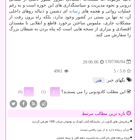
درونی و نحوه مدیریت و سیاستگذاری های این حوزه است و به رغم
عملیات روانی و هجمه های
رسانه
ای دشمن و دنباله روهای داخلی
آن، نه تنها بن بستی در كشور وجود ندارد، بلكه راه برون رفت از
مشكلات جاری، ملموس ساختن برخورد قاطع و انقلابی با مفسدان
اقتصادی و بیزاری از نسخه هایی است كه پناه بردن به شیطان بزرگ
را سفارش می كنند.
1397/06/04
20:06:06
4961
/ 5
5.0
تگهای خبر:
هنر
این مطلب کادودونی را می پسندید؟
(0)
(1)
تازه ترین مطالب مرتبط
پرفروش های کانون در نمایشگاه کتاب کودک و نوجوان میناب 168 معرفی گردید
ایران ریشه دارد و از بین رفتنی نیست
ویژه برنامه های باغ کتاب به مناسبت دهه فجر و نیمه شعبان