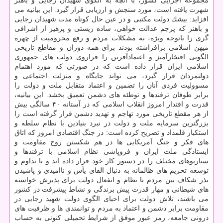
مجموعه اجرایی كشور، با آنچه به الگوی شهیدان رجایی و باهنر
شهرت یافته است، مورد سنجش و ارزیابی قرار گیرد. این بیانیه می
افزاید: بیشك دولت مكتبی و در عین حال كوتاه مدت شهیدان رجایی
و باهنر كه پرچم عدالت خواهی، ساده زیستی و پرهیز از اشرافی
گری را باتوجه ویژه، به مشكلات مردم و رفع محرومیت از چهره
میهن اسلامی برافراشته بودند برای همه دوران و مقاطع تاریخی
الگویی افتخارآمیز و اعتمادآفرین را فراروی دولت های جمهوری
اسلامی ایران قرار داده است كه در صورتی كه مورد اهتمام
دولتمردان قرار گیرد، می تواند جایگاه و منزلت اجتماعی و
مسوولیت فردی آنان را تضمین و اعتماد متقابل ملت و دولت را
برابر طوفان ترفندها و توطئه های دشمن تعمیق بخشد. این بیانیه،
قدرت و اقتدار امروز انقلاب اسلامی كه در آستانه ۴۰ سالگی بیش
از هر مقطع تاریخی مورد تهاجم و تهدید دشمن قرار گرفته است را
بزرگترین سرمایه ملت و دولت در نبرد بنیادین با نظام سلطه و
استكبار قلمداد و تصریح كرده است: در جنگ اقتصادی امروز كه اتاق
های فكر و جنگ آمریكایی ها در هم شكستن روح مقاومت و
ایستادگی ملت ایران و فروپاشی نظام اسلامی با ترفندها و
سناریوهای مختلف را در دستور كار خود قرار داده اند و با تداوم و
توسعه تحریم های ظالمانه به دنبال القای یأس و ناامیدی و پاشیدن
بذر شكاف بین مردم با نظام و انفعال دولت برای پذیرش خواسته
های شیطانی و مهار قدرت پیش برندگی و نشاط پیشرفت در كشور
می باشند، تلاش دولت برای احیای الگوی دولت شهید رجایی در
مقاومت برابر دشمن و اعتماد به مردم و توانمندی ها و ظرفیت های
درونی جامعه، رمز عبور موفق از شرایط تحمیلی كنونی به حساب