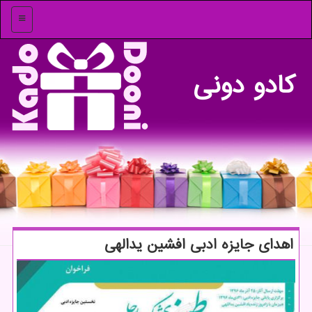
منو
كادو دونی
اهدای جایزه ادبی افشین یدالهی