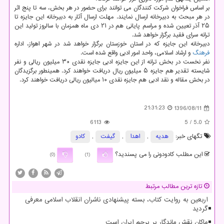
بر اساس فراخوان شركت كنندگان می توانند برای حضور در هر بخش، سه تا پنج اثر
در هر مبحث به دبیرخانه ارسال نمایند. مهلت ارسال آثار به دبیرخانه این جایزه تا
۲۵ آذر تعیین شده و مراسم پایانی هم در ۲۱ دی ماه همزمان با سالروز تولید این
ترانه سرای فقید برگزار خواهد شد.
دبیرخانه این جایزه كه در استان خوزستان برگزار خواهد شد در شهر اهواز، اداره
فرهنگ
و ارشاد اسلامی، واحد امور ادبی واقع شده است.
نفر نخست در بخش ترانه از این جایزه ادبی جایزه نقدی ۳۰ میلیون ریالی و نفر
شایسته تقدیر هم جایزه ۵ میلیون ریال دریافت خواهند كرد. همینطور برگزیدگان
در بخش مقاله و نقد ادبی هم جایزه نقدی ۱۰ میالیون ریالی دریافت خواهند كرد.
21:31:23
1396/08/11
6113
/ 5
5.0
تگهای خبر:
هدیه
,
اهدا
,
گیفت
,
كادو
این مطلب کادودونی را می پسندید؟
(0)
(1)
تازه ترین مطالب مرتبط
اربعین به روایت کتاب، بسته پیشنهادی ناشران انقلاب اسلامی معرفی
گردید
ماکان نقش ماندگار بر پرچم ایران است