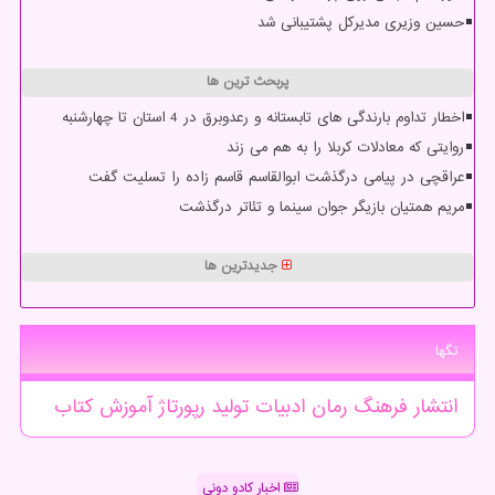
حسین وزیری مدیرکل پشتیبانی شد
پربحث ترین ها
اخطار تداوم بارندگی های تابستانه و رعدوبرق در 4 استان تا چهارشنبه
روایتی که معادلات کربلا را به هم می زند
عراقچی در پیامی درگذشت ابوالقاسم قاسم زاده را تسلیت گفت
مریم همتیان بازیگر جوان سینما و تئاتر درگذشت
جدیدترین ها
تگها
انتشار
فرهنگ
رمان
ادبیات
تولید
رپورتاژ
آموزش
كتاب
اخبار کادو دونی