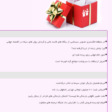
در منطقه خاکستری تصویر سینمایی از بنگاه های فاسد مالی و گردش پول های سیاه در اقتصاد جهانی
چرا پخش زنده از ثریا گرفته شد؟
شور جام جهانی روی پرده نقره ای
امروز ارتباطات با سرنوشت جوامع گره خورده است
مریم همتیان بازیگر جوان سینما و تئاتر درگذشت
فروش بلیت ۲۱ میلیون تومانی تهران_اصفهان رد شد
علت تغییر ناگهانی بارندگی ها چیست؟ احتمال بارندگی های فراتر از نرمال پاییز
فیلم اودیسه فروش کتاب را افزایش داد جایگاه ترجمه های متفاوت