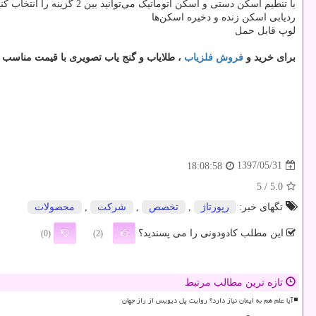
با تنطیم اسکن دستی و اسکن اتوماتیک می‌توانید بین 2 گزینه را انتخاب کنید.
ردیابی اسکن زنده و دخیره اسکن‌ها
لوپ قابل حمل
برای خرید و
فروش فلزیاب
، طلایاب و گنج یاب تصویری با قیمت مناسب م
1397/05/31
18:08:58
/ 5
5.0
تگهای خبر:
رپورتاژ
,
تخصص
,
شركت
,
محصولات
این مطلب کادودونی را می پسندید؟
(0)
(2)
تازه ترین مطالب مرتبط
آیا علم هم به ایمان نیاز دارد؟ روایت پل دیویس از راز جهان