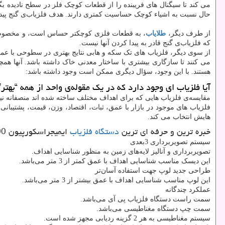
می کند تا سیگنال های فریبنده را از قطعات کوچک فلز در سطح نادیده بگ
حال نسبت به اشیاء کوچک حساسیت کمتری دارند. هدف فلزیاب‌ی گنج پید
از طرف دیگر،
طلایاب
، به قطعات فلزی کوچکتر حساس است، و مخصوصا به
که فلزیاب‌ی گنج قادر به پیدا کردن آنها نیست.
از سوی دیگر، فلزیاب های تک سکه و هابی نتایج بهتری در سطوحی با عمق م
می کنند تا سازگاری بیشتری با ساختار معدنی خاک داشته باشد. آنها همچنی
هستند. با این وجود، سؤال دیگری ممکن است وجود داشته باشد:
آیا فلزیاب ای وجود دارد که در یک مقوله‌ی واحد از همه “بهتر”
مقایسه‌ی فلزیاب هایی که برای اهداف مختلف ساخته شده اند منصفانه ن
فلزیاب های موجود در بازار با عمق، ثبات، اقتصاد، وزن، قیمت، پشتیبانی
هایش انتخاب می کند.
خبره ترین و حرفه ای ترین
دستگاه فلزیاب
ایمیجراسکورپیون 6000
سیستم تصویربرداری 3بعدی
تصویربرداری و آنالیز لایه‌های زمین به منظور شناسایی اهداف.
این دیسک مناسب شناسایی اهداف با عمق کمتر از 3 متر می‌باشد.
طراحی جدید لوپ جهت استفاده آسان‌تر
این لوپ مناسب شناسایی اهداف با عمق بیشتر از 3 متر می‌باشد.
عملکرد چندگانه
سمت راست دستگاه فلزیاب پی آی می‌باشد.
سمت چپ دستگاه مغناطیسی می‌باشد.
سیستم مغناطیسی به هر 2 گزینه ردیابی مجهز شده است.