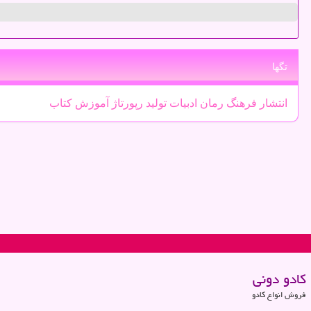
تگها
انتشار
فرهنگ
رمان
ادبیات
تولید
رپورتاژ
آموزش
كتاب
كادو دونی
فروش انواع کادو