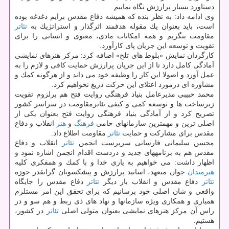
دستاورد بسیار پرارزش نگاه نماییم.
وی ادامه داد: به نظر بنده كه همیشه دفاع مقدس برایم دغدغه بوده
است، باید بعنوان یك مقوله هدفمند اثرگذار و استراتژیك به
تئاتر
مقاومت بنگریم و همه امكانات مادی، معنوی و انسانی را برای
تقویت و توسعه این جریان پای كارآورد.
كارگردان نمایش «بلوط های تلخ» اضافه كرد: مركز هنرهای نمایشی
آمادگی كامل دارد تا از این جریان پرارزش حمایت كافی و لازم را به
عمل آورد و اصولا این كار را وظیفه خود می داند و از هرگونه كمك و
مشاوره ای درمورد اعتلای این حركت دریغ نخواهیم كرد.
محمد حبیبی مدیرعامل بنیاد فرهنگی روایت فتح هم برلزوم تقویت
زیرساخت ها و توسعه كمی و كیفی تئاترمقاومت در سراسر كشور
تصریح كرد و از آمادگی بنیاد فرهنگی روایت فتح بعنوان یكی از
اصلی ترین و مهمترین سازمانهای حامی
فرهنگ
و
هنر
انقلاب و دفاع
مقدس برای مشاركت و حمایت
تئاتر
مقاومت اطلاع داد.
محسن سلیمانی فارسانی سرپرست انجمن
تئاتر
انقلاب و دفاع
مقدس هم به برنامههای جدید و دردست اقدام انجمن اشاره نمود و
اظهار داشت: می خواهیم به یاری خدا و با كمك و همفكری كلیه
هنرمندان
جوان متعهد، اساتید پرارزش و پیشكسوتان گرانقدر حوزه
تئاتر
دفاع مقدس و انقلاب بار دیگر
تئاتر
دفاع مقدس را جایگاه
واقعی و شان اصلی خود برسانیم كه برای تحقق این امر مستلزم
همیاری و همكاری ویژه سازمانها و نهاد های ذی ربط و هم سو و در
راس آن مركز هنرهای نمایشی بعنوان متولی اصلی
تئاتر
در كشور،
هستیم.