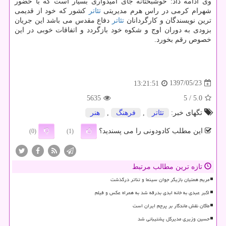
وی ادامه داد: خوشبختانه جای امیدواری بسیار است كه با حضور
شهرام كرمی در راس هرم مدیریتی
تئاتر
كشور كه خود از قدیمی
ترین نویسندگان و كارگردانان
تئاتر
دفاع مقدس می باشد این جریان
بزودی به دوران اوج و شكوه خود بازگردد و اتفاقات خوبی در این
خصوص رقم بخورد.
1397/05/23
13:21:51
5635
/ 5
5.0
تگهای خبر:
تئاتر
,
فرهنگ
,
هنر
این مطلب کادودونی را می پسندید؟
(0)
(1)
تازه ترین مطالب مرتبط
مریم همتیان بازیگر جوان سینما و تئاتر درگذشت
اکبر عبدی به خانه ابدی بدرقه شد به همراه عکس و فیلم
ماکان نقش ماندگار بر پرچم ایران است
حسین وزیری مدیرکل پشتیبانی شد