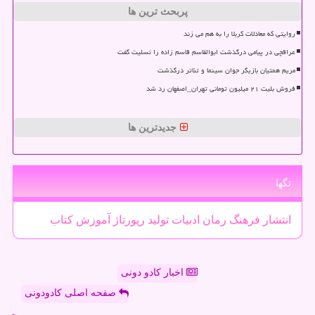
پربحث ترین ها
روایتی که معادلات کربلا را به هم می زند
عراقچی در پیامی درگذشت ابوالقاسم قاسم زاده را تسلیت گفت
مریم همتیان بازیگر جوان سینما و تئاتر درگذشت
فروش بلیت ۲۱ میلیون تومانی تهران_اصفهان رد شد
جدیدترین ها
تگها
انتشار
فرهنگ
رمان
ادبیات
تولید
رپورتاژ
آموزش
كتاب
اخبار کادو دونی
صفحه اصلی کادودونی