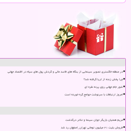
در منطقه خاکستری تصویر سینمایی از بنگاه های فاسد مالی و گردش پول های سیاه در اقتصاد جهانی
چرا پخش زنده از ثریا گرفته شد؟
شور جام جهانی روی پرده نقره ای
امروز ارتباطات با سرنوشت جوامع گره خورده است
مریم همتیان بازیگر جوان سینما و تئاتر درگذشت
فروش بلیت ۲۱ میلیون تومانی تهران_اصفهان رد شد