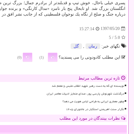
پسری خیلی باحال، خوش تیپ و قدبلندتر از برادرم جمال؛ بزرگ ترین طرا
انگلستان بزرگ شد. او تابحال پنج بار نامزد «مدال كارنگی» و برنده جو
درباره جنگ و صلح از نگاه یك نوجوان فلسطینی كه از جانب نشر افق در ۱۵۰۰ نسخه و به بهای ۲۱ هزار تومان
1397/05/20
15:27:14
/ 5
5.0
تگهای خبر:
رمان
,
گل
این مطلب کادودونی را می پسندید؟
(0)
(1)
تازه ترین مطالب مرتبط
نویسنده ای که به دست رهبر شهید انقلاب ملبس و معمم شد
درگذشت شهرنوش پارسی پور، صدای متمایز ادبیات معاصر ایران
چطور معماری ایرانی به طراحی لباس هویت می دهد؟
تکرار سنت اهریمنی استکبار در عاشورای ۱۴۰۵
نظرات بینندگان در مورد این مطلب