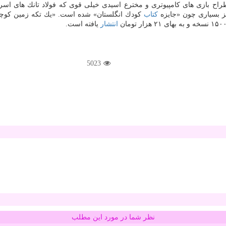
ح بازی های كامپیوتری و مخترع اسیدی خیلی قوی كه فولاد تانك های اسرائیل
ایز بسیاری چون «جایزه
كتاب
كودك انگلستان» شده است. «یك تكه زمین كوچك
انتشار
یافته است.
5023
نظر شما در مورد این مطلب