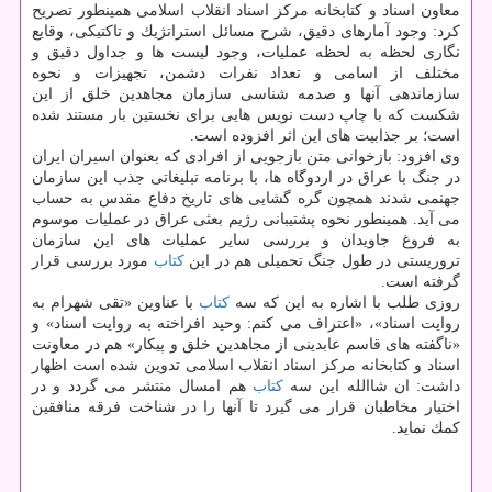
معاون اسناد و كتابخانه مركز اسناد انقلاب اسلامی همینطور تصریح
كرد: وجود آمارهای دقیق، شرح مسائل استراتژیك و تاكتیكی، وقایع
نگاری لحظه به لحظه عملیات، وجود لیست ها و جداول دقیق و
مختلف از اسامی و تعداد نفرات دشمن، تجهیزات و نحوه
سازماندهی آنها و صدمه شناسی سازمان مجاهدین خلق از این
شكست كه با چاپ دست نویس هایی برای نخستین بار مستند شده
است؛ بر جذابیت های این اثر افزوده است.
وی افزود: بازخوانی متن بازجویی از افرادی كه بعنوان اسیران ایران
در جنگ با عراق در اردوگاه ها، با برنامه تبلیغاتی جذب این سازمان
جهنمی شدند همچون گره گشایی های تاریخ دفاع مقدس به حساب
می آید. همینطور نحوه پشتیبانی رژیم بعثی عراق در عملیات موسوم
به فروغ جاویدان و بررسی سایر عملیات های این سازمان
تروریستی در طول جنگ تحمیلی هم در این
كتاب
مورد بررسی قرار
گرفته است.
روزی طلب با اشاره به این كه سه
كتاب
با عناوین «تقی شهرام به
روایت اسناد»، «اعتراف می كنم: وحید افراخته به روایت اسناد» و
«ناگفته های قاسم عابدینی از مجاهدین خلق و پیكار» هم در معاونت
اسناد و كتابخانه مركز اسناد انقلاب اسلامی تدوین شده است اظهار
داشت: ان شاالله این سه
كتاب
هم امسال منتشر می گردد و در
اختیار مخاطبان قرار می گیرد تا آنها را در شناخت فرقه منافقین
كمك نماید.