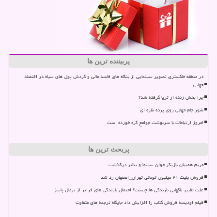
پربیننده ترین ها
در منطقه خاکستری تصویر سینمایی از بنگاه های فاسد مالی و گردش پول های سیاه در اقتصاد
جهانی
چرا پخش زنده از ثریا گرفته شد؟
شور جام جهانی روی پرده نقره ای
امروز ارتباطات با سرنوشت جوامع گره خورده است
پربحث ترین ها
مریم همتیان بازیگر جوان سینما و تئاتر درگذشت
فروش بلیت ۲۱ میلیون تومانی تهران_اصفهان رد شد
علت تغییر ناگهانی بارندگی ها چیست؟ احتمال بارندگی های فراتر از نرمال پاییز
فیلم اودیسه فروش کتاب را افزایش داد جایگاه ترجمه های متفاوت