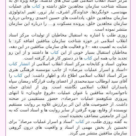
مركز اسناد انقلاب اسلامی طی سال های گذشته، توجه ویژه ای به
مسئله شناخت سازمان مجاهدین خلق داشته و
كتاب
های عملیات
مهندسی، خوابگردها، خداوندگار اشرف، تبار ترور، تغییر ایدئولوژی
سازمان مجاهدین خلق، یادداشت های حسین احمدی روحانی درباره
سازمان مجاهدین خلق، پرونده مسكوت و.... را درباره این سازمان
منتشر نموده است.
روزی طلب با اشاره به استقبال مخاطبان از تولیدات مركز اسناد
انقلاب اسلامی در حوزه شناخت سازمان منافقین اضافه كرد: با
عنایت به اهمیت دهه ۶۰ و فعالیت های سازمان منافقین در این دهه،
مخاطبان استقبال بسیار خوبی از این
كتاب
ها داشتند و از این رو
تجدید چاپ همه این
كتاب
ها در دستور كار قرار گرفته است.
معاون اسناد و كتابخانه مركز اسناد انقلاب اسلامی از
انتشار
كتاب
«اسناد و اسرار عملیات مرصاد» از جانب موسسه فرهنگی هنری
مركز اسناد انقلاب اسلامی اطلاع داد و اظهار داشت: این
كتاب
را
آقای سید ابوطالب سیدمحمدی از اعضای وقت قرارگاه رمضان سپاه
پاسداران انقلاب اسلامی نگاشته است. وی از ابتدای حمله
ناجوانمردانه منافقین با عنوان عملیات «فروغ جاویدان» تا انتهای
پیروزی شكوهمندِ عملیات «مرصاد»، حضور مستقیمی در صحنه
داشت. از خصوصیت های این اثر پرارزش علاوه بر روایت مستقیم
نویسنده از وقایع، بهره گرفتن از سایر روایت ها و اسناد است كه به
این اثر جامعیتی مضاعف بخشیده است.
به گفته روزی طلب، در
كتاب
"اسناد و اسرار عملیات مرصاد" برای
نخستین بار بخش مهمی از اسناد و واقعیت های درون گروهی
سازمان منافقین منتشر می گردد.