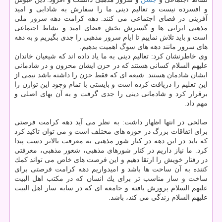
و افسرده نیست و تعالیم دینی ما را سفارش به شادابی و امید
آفرینی در فضای اجتماعی می كنند. دهه كرامت دهه سرور ملی
مذهبی ایرانی ها و گسترش بخش فضای امید و نشاط اجتماعی
است و باید تلاش نماییم تا ایام سرور مذهبی را جدی بگیریم و به دهه
های سرور مانند دهه های سوگ اهمیت بدهیم.
وی خاطرنشان كرد: تعالیم دینی به ما یاد داده اند كه شیعیان خاندان
علیهم السلام كسانی هستند كه در حزن ایشان محزون و در شادمانی
ایشان شادمان هستند. شیعه ای كه فقط حزن را داشته باشد نیمی از
این تعلیم را دریافت كرده است و بایستی با تمام وجود این توازن را
برقرار كرد و شادمانی دینی را جدی گرفت و به آن بهای اصلی و
مهم داد.
صالحی در انتها اظهار داشت: به نظر می آید دهه كرامت فرصتی
برای اتفاقات بزرگ در حوزه های مختلف است و می توان تاكید كرد
كه باید در این دهه در كنار شور مذهبی به معرفت بالاتر دست پیدا
كرد. ما نیاز داریم در كنار شورهای مذهبی، شعور مذهبی، معرفتی
در رفتار خویش را ارتقا دهیم و این فرصت های خاص می تواند كمك
كننده به آن ساحت ها باشد و امیدواریم دهه كرامت فرصتی برای
ساخت و ساز مناسب تر برای یك انسان كه در مكتب اهل البیت
علیهم السلام پرورش یافته و جامعه ای كه در سایه سار اهل البیت
علیهم السلام زندگی می كند، باشد.