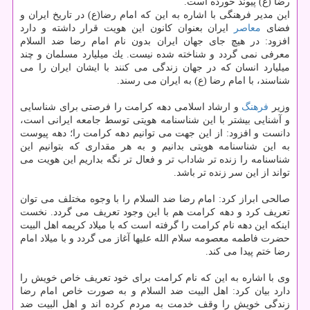
رضا (ع) پیوند خورده است.
این مدیر فرهنگی با اشاره به این كه امام رضا(ع) در تاریخ ایران و
فضای
معاصر
ایران بعنوان كانون این هویت قرار داشته و دارد
افزود: در هیچ جای جهان ایران بدون نام امام رضا ضد السلام
معرفی نمی گردد و شناخته شده نیست. یك میلیارد مسلمان و چند
میلیارد انسان كه در جهان زندگی می كنند با ایشان ایران را می
شناسند، با امام رضا (ع) به ایران می رسند.
وزیر
فرهنگ
و ارشاد اسلامی دهه كرامت را فرصتی برای شناسایی
و آشنایی بیشتر با این شناسنامه هویتی توسط جامعه ایرانی است،
دانست و افزود: از این جهت می توانیم دهه كرامت را؛ دهه پیوست
به این شناسنامه هویتی بدانیم و به هر مقداری كه بتوانیم این
شناسنامه را زنده تر شاداب تر و فعال تر نگه بداریم این هویت می
تواند از این سر زنده تر باشد.
صالحی ابراز كرد: امام رضا ضد السلام را با وجوه مختلف می توان
تعریف كرد و دهه كرامت هم با این وجود تعریف می گردد. نخست
اینكه این دهه نام كرامت را گرفته است كه با میلاد كریمه اهل البیت
حضرت فاطمه معصومه سلام الله علیها آغاز می گردد و با میلاد امام
رضا ختم پیدا می كند.
وی با اشاره به این كه نام كرامت برای خود تعریف خاص خویش را
دارد بیان كرد: اهل البیت ضد السلام و به صورت خاص امام رضا
زندگی خویش را وقف خدمت به مردم كرده اند و اهل البیت ضد