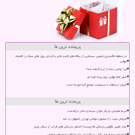
پربیننده ترین ها
در منطقه خاکستری تصویر سینمایی از بنگاه های فاسد مالی و گردش پول های سیاه در اقتصاد
جهانی
چرا پخش زنده از ثریا گرفته شد؟
شور جام جهانی روی پرده نقره ای
امروز ارتباطات با سرنوشت جوامع گره خورده است
پربحث ترین ها
مریم همتیان بازیگر جوان سینما و تئاتر درگذشت
فروش بلیت ۲۱ میلیون تومانی تهران_اصفهان رد شد
علت تغییر ناگهانی بارندگی ها چیست؟ احتمال بارندگی های فراتر از نرمال پاییز
فیلم اودیسه فروش کتاب را افزایش داد جایگاه ترجمه های متفاوت