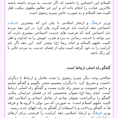
السلام این احساس را داشتند كه اگر خدمت به مردم داشته باشند
بالاترین عبادت را انجام داده اند و این جز تعالیم ماهوی مكتب اهل
البیت ضد السلام و به صورت خاص سیره رضوی است.
وزیر
فرهنگ
و ارشار اسلامی با بیان این كه بیشترین
خدمات
اجتماعی دهه كرامت باید عرضه گردد بیان كرد: در این دهه مردم
باید احساس كنند كه فرصت های خدمت اجتماعی بیشتری دارند كه
می توانند با خدمت رسانی به مردم تقرب خویش را به خداوند و اهل
البیت علیهم السلام و امام رضا (ع) بیشتر كنند. این دهه اگر نام
كرامت را به خود گرفته است نباید از فضای خدمت به مردم خالی یا
كم رنگ باشد.
گفتگو راه اصلی ارتباط است
صالحی وجه دیگر سیره رضوی را بحث تعامل و ارتباط با دیگران
دانست و تصریح كرد: با دیگران بنشینیم سخن بگوییم و گفتگو نماییم
و بدانیم خصومت و ستیز راه چاره نیست و گفتگو راه اصلی ارتباط
است. امام رضا (ع) بعنوان شخصیتی كه در فضای خراسان مكتب
گفتگو را برافراشت بعنوان نمادی از تعامل انسانی و اسلامی اهل
البیت علیهم السلام است؛ به صورتی كه می توان با گروه ها و فرقه
ها به گفتگو پرداخت و با استفاده از گفتگو به راه حلهای جدید رسید.
وزیر
فرهنگ
و ارشاد اسلامی دهه كرامت را فرصتی برای ارتقای
نشاط اجتماعی و
جشن
و سرور مذهبی دانست و افزود: دین عبوس