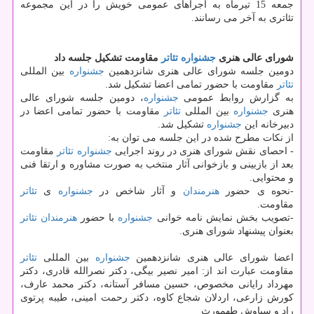
جمعه 15 تیرماه به اجراهای عمومی خویش را در این مجموعه
تئاتری به آخر می رسانند.
شورای عالی هنری
جشنواره
تئاتر
مقاومت تشكیل جلسه داد
دومین جلسه شورای عالی هنری شانزدهمین
جشنواره
بین المللی
تئاتر
مقاومت با حضور تمامی اعضا تشكیل شد.
به گزارش روابط عمومی
جشنواره
، دومین جلسه شورای عالی
هنری
جشنواره
بین المللی
تئاتر
مقاومت با حضور تمامی اعضا در
دبیرخانه این
جشنواره
تشكیل شد.
از نكات مطرح شده در این جلسه می توان به:
- احصای نقش شورای هنری در روند اجرایی
جشنواره
تئاتر
مقاومت
بعد از بازبینی و بازخوانی آثار منتخب به صورت مشاوره و ارتقا فنی
و محتوایی.
-نحوه ی حضور
هنرمندان
و آثار شاخص در
جشنواره
ی
تئاتر
مقاومت.
-تصویب بخش نمایش نامه خوانی
جشنواره
با حضور
هنرمندان
تئاتر
بعنوان پیشنهاد شورای هنری.
اعضا شورای عالی هنری شانزدهمین
جشنواره
بین المللی
تئاتر
مقاومت عبارت اند از: امیر نصیر بیگی، دكتر نصرالله قادری، دكتر
مهرداد رایانی مخصوص، حسین مسافر آستانه، دكتر محمد عارف،
كورش زارعی، اردلان شجاع كاوه، دكتر رحمت امینی، طیبه پرتوی
راد و سیاوش طهمورث