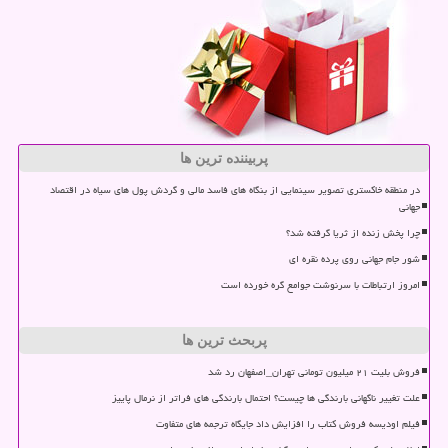
پربیننده ترین ها
در منطقه خاکستری تصویر سینمایی از بنگاه های فاسد مالی و گردش پول های سیاه در اقتصاد
جهانی
چرا پخش زنده از ثریا گرفته شد؟
شور جام جهانی روی پرده نقره ای
امروز ارتباطات با سرنوشت جوامع گره خورده است
پربحث ترین ها
فروش بلیت ۲۱ میلیون تومانی تهران_اصفهان رد شد
علت تغییر ناگهانی بارندگی ها چیست؟ احتمال بارندگی های فراتر از نرمال پاییز
فیلم اودیسه فروش کتاب را افزایش داد جایگاه ترجمه های متفاوت