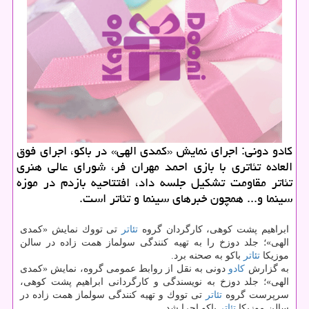
كادو دونی: اجرای نمایش «كمدی الهی» در باكو، اجرای فوق
العاده تئاتری با بازی احمد مهران فر، شورای عالی هنری
تئاتر مقاومت تشكیل جلسه داد، افتتاحیه بازدم در موزه
سینما و... همچون خبرهای سینما و تئاتر است.
ابراهیم پشت كوهی، كارگردان گروه
تئاتر
تی تووك نمایش «كمدی
الهی»؛ جلد دوزخ را به تهیه كنندگی سولماز همت زاده در سالن
موزیكا
تئاتر
باكو به صحنه برد.
به گزارش
كادو
دونی به نقل از روابط عمومی گروه، نمایش «كمدی
الهی»؛ جلد دوزخ به نویسندگی و كارگردانی ابراهیم پشت كوهی،
سرپرست گروه
تئاتر
تی تووك و تهیه كنندگی سولماز همت زاده در
سالن موزیكا
تئاتر
باكو اجرا شد.