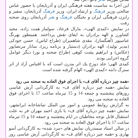
این اجرا به مناسبت هفته فرهنگی ایران و آذربایجان با حضور عباس
صالحی وزیر
فرهنگ
و ارشاد ایران، وزیر
فرهنگ
آذربایجان، سفیر و
رایزن فرهنگی ایران و نخبگان
فرهنگ
و
هنر
آذربایجان روی صحنه
رفت.
در نمایش «كمدی الهی»، مارال فرجاد، سولماز همت زاده، مجید
كشاورز و الهه برادران به ایفای نقش پرداختند. همینطور بهرنگ
عباسپور (آهنگساز)، مقدی شاهمیران (طراح لباس)، حسن جودكی
(مدیر تولید)، الهه برادران (دستیار و برنامه ریز)، ساناز مرتضاپور
(عكاس) و ابراهیم پشت كوهی (طراح صحنه و نور) دیگر عوامل
گروه اجرایی بودند.
كمدی الهی؛ جلد دوزخ یك اثر مدرن است كه با اقتباس آزاد از اثر
سترگ دانته «كمدی الهی» الهام گرفته شده است.
«همه چیز درباره آقای ف» با اجرای فوق العاده به صحنه می رود
نمایش «همه چیز درباره آقای ف» به كارگردانی آرش عباسی
روزهای پنجشنبه و جمعه 14 و 15 تیرماه ساعت 17 با اجرای فوق
العاده به صحنه می رود.
به گزارش روابط عمومی و امور بین الملل تماشاخانه ایرانشهر،
نمایش «همه چیز درباره آقای ف» با بازی احمد مهران فر به علت
استقبال قابل توجه مخاطبان در ایام پنجشنبه و جمعه 14 و 15 تیرماه
ساعت 17 با اجرای فوق العاده به صحنه می رود.
در سالن استاد سمندریان نمایش های «مرد شده» به كارگردانی آسو
بهاری و «همه چیز درباره آقای ف» به كارگردانی آرش عباسی روز