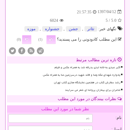
1397/04/12
21:57:35
6024
/ 5
5.0
تگهای خبر:
تئاتر
,
جشن
,
جشنواره
,
موزه
این مطلب کادودونی را می پسندید؟
(0)
(1)
تازه ترین مطالب مرتبط
اکبر عبدی به خانه ابدی بدرقه شد به همراه عکس و فیلم
یادواره شهدای مکه ومنا و قائد شهید درسرزمین منا به همراه عکس
رشد سفارش کتاب در هفتمین نمایشگاه مجازی کتاب تهران
شاعران برای بیماران پروانه ای شعر می سرایند
نظرات بینندگان در مورد این مطلب
نظر شما در مورد این مطلب
نام:
ایمیل: