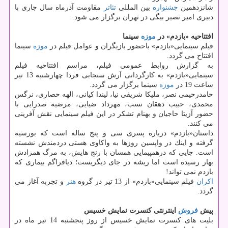
شانزدهمین
جشنواره
بین المللی
تئاتر
مقاومت آذرماه سال جاری با
دبیری امیر نصیر بیگی در تهران برگزار می شود.
افتتاحیه «بازدم» در
موزه
سینما
فیلم سینمایی«بازدم» باحضور بازیگران و عوامل فیلم در
موزه
سینما
افتتاح می گردد.
به گزارش روابط عمومی فیلم، مراسم افتتاحیه فیلم
سینمایی«بازدم» به كارگردانی آرش سنجابی فردا چهارشنبه 13 تیر
ساعت 19 در
موزه
سینما برگزار می گردد.
حامدرحیمی نصر، ملیكا شریفی نیا، لیندا كیانی، الهه حصاری، نرگس
محمدی، حبیب دهقان نسب، مهرداد ضیایی، مرضیه صدرایی با
حضور آزیتا حاجیان و بهنام تشكر در این فیلم سینمایی نقش آفرینی
می كنند.
داستان«بازدم» درباره پسری سی و پنج ساله است كه بورسیه
گرفته و اینك در واپسین روزها به واكاوی هستی دردمندش نشسته
است. جایی كه درهمپیمایی همسان با رنج هایش، به مرگ همزادش
بهار رسیده است اما ریشه در جای دیگریست؛ دیافراگم بیماری كه
بازدم نمی تواند!
اكران
فیلم سینمایی«بازدم» از 13 تیر در گروه
هنر
و تجربه آغاز می
گردد.
پیش
فروش
اینترنتی كنسرت نمایش خسیس
بلیت های كنسرت نمایش خسیس از روز پنجشنبه 14 تیر ماه در