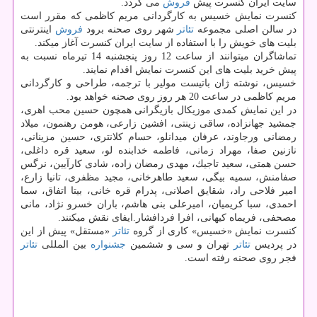
سایت ایران كنسرت پیش
فروش
می گردد.
كنسرت نمایش خسیس به كارگردانی مریم كاظمی كه مقرر است
در سالن اصلی مجموعه
تئاتر
شهر روی صحنه برود
فروش
اینترنتی
بلیت های خویش را با استفاده از سایت ایران كنسرت آغاز میكند.
تماشاگران میتوانند از ساعت 12 روز پنجشنبه 14 تیرماه نسبت به
پیش خرید بلیت های این كنسرت نمایش اقدام نمایند.
خسیس، نوشته ژان باتیست مولیر با ترجمه، طراحی و كارگردانی
مریم كاظمی در ساعت 20 هر روز روی صحنه خواهد بود.
در این نمایش كمدی موزیكال بازیگرانی همچون حسین محب اهری،
جمشید جهانزاده، ساقی زینتی، افشین زارعی، هومن رهنمون، میلاد
رمضانی ورجاوند، عرفان میدانلو، حسام كلانتری، حسین مزینانی،
نازنین صفا، مهراد زمانی، فاطمه خدابنده لو، سعید قره داغلی،
حسن همتی، سعید تاجیك، مهدی رمضان زاده، شادی كارآیین، نرگس
صفامنش، سمیه بیگی، سعید طاهرخانی، مجید مظفری، تانیا زارع،
امیر فلاحی راد، شقایق اصلانی، پدرام قره خانی، بیتا اتفاق، سما
احمدی، سبا كریمیان، امیرعلی بنی هاشم، باران خسرو نژاد، مانی
مصحفی، فریماه كیهانی، افرا فردافشار.ایفای نقش میكنند.
كنسرت نمایش «خسیس» كاری از گروه
تئاتر
«مستقل» پیش از این
در پردیس
تئاتر
تهران و سی و ششمین
جشنواره
بین المللی
تئاتر
فجر روی صحنه رفته است.