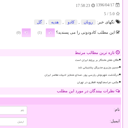
1396/04/17
17:58:23
/ 5
5.0
تگهای خبر:
روبان
,
كادو
,
هدیه
,
گل
این مطلب کادودونی را می پسندید؟
(0)
(1)
تازه ترین مطالب مرتبط
ماکان نقش ماندگار بر پرچم ایران است
حسین وزیری مدیرکل پشتیبانی شد
درگذشت شهرنوش پارسی پور، صدای متمایز ادبیات معاصر ایران
عکس، مراسم کوچه افطاری در تهران
نظرات بینندگان در مورد این مطلب
نام:
ایمیل: