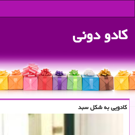
كادو دونی
كادویی به شكل سبد