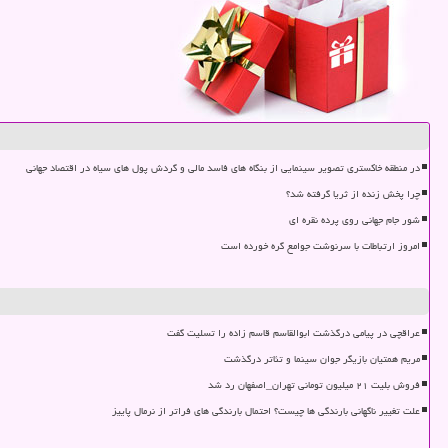
در منطقه خاکستری تصویر سینمایی از بنگاه های فاسد مالی و گردش پول های سیاه در اقتصاد جهانی
چرا پخش زنده از ثریا گرفته شد؟
شور جام جهانی روی پرده نقره ای
امروز ارتباطات با سرنوشت جوامع گره خورده است
عراقچی در پیامی درگذشت ابوالقاسم قاسم زاده را تسلیت گفت
مریم همتیان بازیگر جوان سینما و تئاتر درگذشت
فروش بلیت ۲۱ میلیون تومانی تهران_اصفهان رد شد
علت تغییر ناگهانی بارندگی ها چیست؟ احتمال بارندگی های فراتر از نرمال پاییز