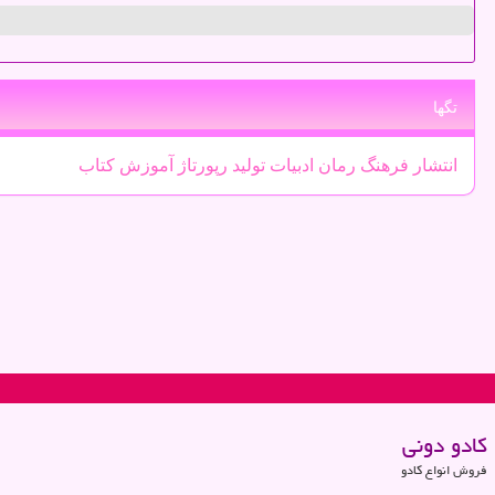
تگها
انتشار
فرهنگ
رمان
ادبیات
تولید
رپورتاژ
آموزش
كتاب
كادو دونی
فروش انواع کادو