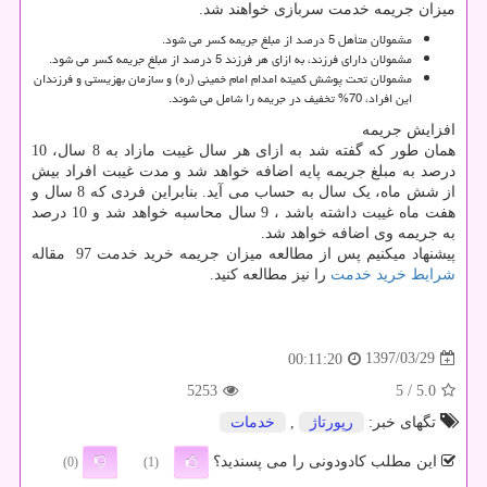
میزان جریمه خدمت سربازی خواهند شد.
مشمولان متأهل 5 درصد از مبلغ جریمه کسر می شود.
مشمولان دارای فرزند، به ازای هر فرزند 5 درصد از مبلغ جریمه کسر می شود.
مشمولان تحت پوشش کمیته امدام امام خمینی (ره) و سازمان بهزیستی و فرزندان
این افراد، 70% تخفیف در جریمه را شامل می شوند.
افزایش جریمه
همان طور که گفته شد به ازای هر سال غیبت مازاد به 8 سال، 10
درصد به مبلغ جریمه پایه اضافه خواهد شد و مدت غیبت افراد بیش
از شش ماه، یک سال به حساب می آید. بنابراین فردی که 8 سال و
هفت ماه غیبت داشته باشد ، 9 سال محاسبه خواهد شد و 10 درصد
به جریمه وی اضافه خواهد شد.
پیشنهاد میکنیم پس از مطالعه میزان جریمه خرید خدمت 97 مقاله
شرایط خرید خدمت
را نیز مطالعه کنید.
1397/03/29
00:11:20
5253
/ 5
5.0
تگهای خبر:
رپورتاژ
,
خدمات
این مطلب کادودونی را می پسندید؟
(0)
(1)