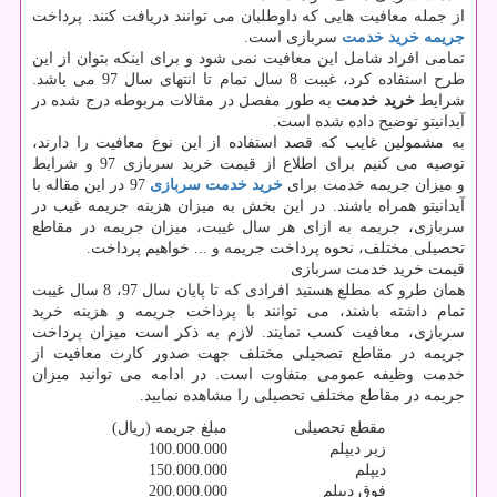
از جمله معافیت هایی که داوطلبان می توانند دریافت کنند. پرداخت
جریمه خرید خدمت
سربازی است.
تمامی افراد شامل این معافیت نمی شود و برای اینکه بتوان از این
طرح استفاده کرد، غیبت 8 سال تمام تا انتهای سال 97 می باشد.
شرایط
خرید خدمت
به طور مفصل در مقالات مربوطه درج شده در
آیدانیتو توضیح داده شده است.
به مشمولین غایب که قصد استفاده از این نوع معافیت را دارند،
توصیه می کنیم برای اطلاع از قیمت خرید سربازی 97 و شرایط
و میزان جریمه خدمت برای
خرید خدمت سربازی
97 در این مقاله با
آیدانیتو همراه باشند. در این بخش به میزان هزینه جریمه غیب در
سربازی، جریمه به ازای هر سال غیبت، میزان جریمه در مقاطع
تحصیلی مختلف، نحوه پرداخت جریمه و ... خواهیم پرداخت.
قیمت خرید خدمت سربازی
همان طرو که مطلع هستید افرادی که تا پایان سال 97، 8 سال غیبت
تمام داشته باشند، می توانند با پرداخت جریمه و هزینه خرید
سربازی، معافیت کسب نمایند. لازم به ذکر است میزان پرداخت
جریمه در مقاطع تصحیلی مختلف جهت صدور کارت معافیت از
خدمت وظیفه عمومی متفاوت است. در ادامه می توانید میزان
جریمه در مقاطع مختلف تحصیلی را مشاهده نمایید.
مقطع تحصیلی
مبلغ جریمه (ریال)
زیر دیپلم
100.000.000
دیپلم
150.000.000
فوق دیپلم
200.000.000