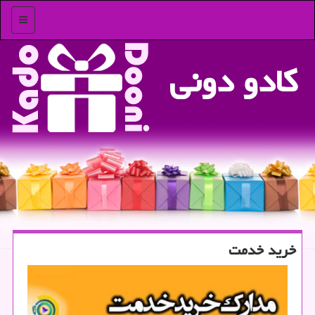
منو
كادو دونی
خرید خدمت