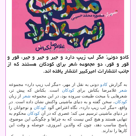
كادو دونی: مگر لب زیپ دارد و جیر و جیر و جیر، قور و
قور و قور، دو مجموعه شعر برای كودكان هستند كه از
جانب انتشارات امیركبیر انتشار یافته اند.
به گزارش
كادو
دونی به نقل از مهر، «مگر لب زیپ دارد» مجموعه
شعر
غلامرضا بكتاش برای
كودكان
است. بكتاش كه پیش تر،
شعرهایی با مبحث طبیعت سروده بود، در این مجموعه
شعر
از زبان
كودكان
، سخن گفته و به دنیای ماشینی واكنش نشان داده است. در
واقع، «مگر لب زیپ دارد»، نگاه اعتراض آلود
كودكان
و نوجوانان را
در دنیای ماشینی ترسیم می كند؛ عصری كه در آن
كودكان
محكوم به
تنهایی هستند و هیچ كس نیست كه به چراها و چگونگی این موضوع،
پاسخ مناسب دهد، چون كه والدین امروزی، حوصله و وقت این
كارها را ندارند.