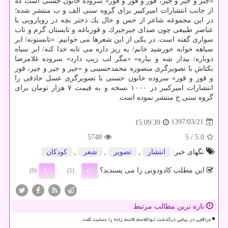
«جیر و جیر و جیر، قور و قور و قور» سروده خاتون حسنی است كه
از جانب انتشارات امیركبیر برای گروه سنی الف و ب منتشر شده؛
در این مجموعه شاعر از حس و حال یك دختر بچه در رویارویی با
عناصر طبیعی چون صدای جیرجیرك و قورباغه و تابستان گرم و تاب
سواری گفته است. در یكی از این شعرها می خوانیم: «تابستونه/ ابر
سیاهه خوابه خورشید خانم/ یه ریز داره می تابه خدا كنه/ ابر سیاه
دوباره/ بیدار شه و بباره» «مگر لب زیپ دارد» سروده غلامرضا
بكتاش با تصویرگری منصوره محمدحسینی و «جیر و جیر و جیر، قور
و قور و قور» سروده خاتون حسنی با تصویرگری عسل حاذقی را
انتشارات امیركبیر در ۱۰۰۰ نسخه و به قیمت ۷ هزار تومان برای
گروه سنی ج منتشر نموده است.
1397/03/21
15:09:39
5748
/ 5
5.0
تگهای خبر:
انتشار
,
تصویر
,
شعر
,
كودكان
این مطلب کادودونی را می پسندید؟
(0)
(1)
تازه ترین مطالب مرتبط
عراقچی در پیامی درگذشت ابوالقاسم قاسم زاده را تسلیت گفت