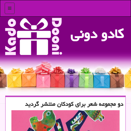
منو
كادو دونی
دو مجموعه شعر برای كودكان منتشر گردید