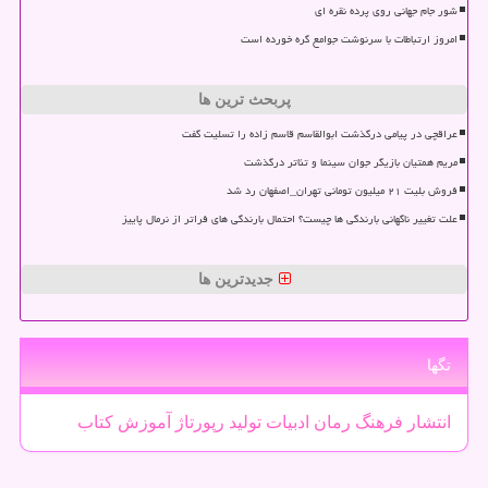
شور جام جهانی روی پرده نقره ای
امروز ارتباطات با سرنوشت جوامع گره خورده است
پربحث ترین ها
عراقچی در پیامی درگذشت ابوالقاسم قاسم زاده را تسلیت گفت
مریم همتیان بازیگر جوان سینما و تئاتر درگذشت
فروش بلیت ۲۱ میلیون تومانی تهران_اصفهان رد شد
علت تغییر ناگهانی بارندگی ها چیست؟ احتمال بارندگی های فراتر از نرمال پاییز
جدیدترین ها
تگها
انتشار
فرهنگ
رمان
ادبیات
تولید
رپورتاژ
آموزش
كتاب