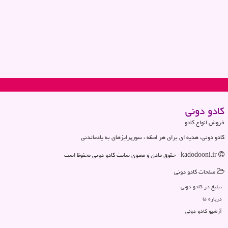
كادو دونی
فروش انواع کادو
کادو دونی، هدیه ای برای هر لحظه ، سورپرایزهای به یادماندنی
kadodooni.ir - حقوق مادی و معنوی سایت كادو دونی محفوظ است
صفحات كادو دونی
تبلیغ در كادو دونی
درباره ما
آرشیو كادو دونی