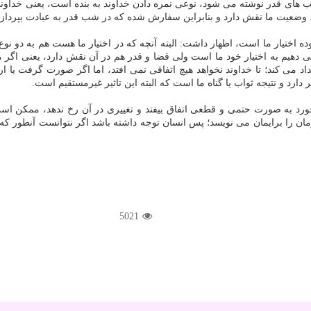
های قدر نوشته می شود، نوعی نمره دادن خداوند به بنده است، یعنی خداوند بر 
 وضعیت ما نقش دارد و بنابراین سفارش شده كه در شب قدر به عبادت بپردازی
وده اختیار ما است، اظهار داشت: البته آنچه كه در اختیار ما هست هم به دو نو
دهیم به اختیار خود ما است ولی قضا و قدر هم در آن نقش دارد، یعنی اگر مسئ
د می كند؛ تا خداوند نخواهد هیچ اتفاقی نمی افتد، اما اگر صورت گرفت یا اراد
 دارد و نتیجه ثواب یا گناه ما است كه البته این تاثیر غیرمستقیم است.
د به صورت حتمی و قطعی اتفاق بیفتد و تغییری در آن رخ ندهد، ممكن است 
ن را برایمان می نویسد؛ پس انسان توجه داشته باشد اگر نتوانست آنطور كه 
5021