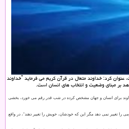
كادو دونی: رئیس انجمن كلام اسلامی حوزه علمیه قم با اشاره به اینكه تغییرات سرنوشت انسان، بر مبنای انتخاب های خود او است، عنوان كرد: خداوند متعال در قرآن كریم می فرماید ˮخداوند
خداوند برای انسان و جهان مشخص كرده در شب قدر رقم می خورد، بخشی
ی را تغییر نمی دهد مگر این كه خودشان، خویش را تغییر دهند"، در واقع