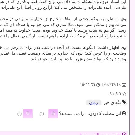
این استاد حوزه و دانشگاه ادامه داد: می توان گفت قضا و قدری كه در شب 
یك سال آینده تقدیرات را مشخص می كند؛ ازاین رو در اصل این تقدیرات،
وی با اشاره به اینكه بخشی از اتفاقات خارج از اختیار ما و برخی در محد
می نماییم و ممكن نمی شود؛ مثلا نمازی كه می خوانیم یا صدقه ای كه می 
رسد. اگر هم به نتیجه برسد با كمك خداوند بوده است؛ خداوند به همه امدا
جانب خداوند است.در آنچه كه به اراده ما هم نیست باز گاهی افعال ما تاثیر
وی اظهار داشت: اینگونه نیست كه آنچه در شب قدر برای ما رقم می خور
وضعیت او را عوض كند؛ چون كه خداوند بر مبنای وضعیت فعلی ما، تقدیرما
وجود دارد كه بتواند تقدیرش را با دعا و نیایش عوض كند.
1397/03/13
18:55:59
/ 5
5.0
تگهای خبر:
رمان
این مطلب کادودونی را می پسندید؟
(0)
(1)
تازه ترین مطالب مرتبط