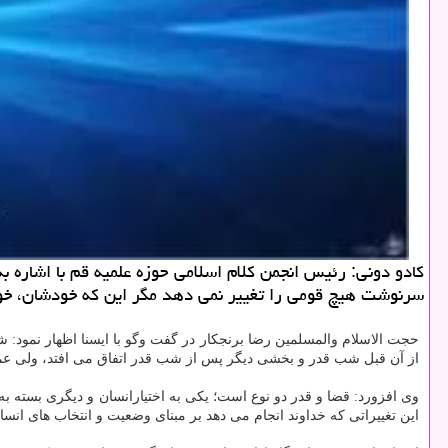
سرنوشت هیچ قومی را تغییر نمی دهد مگر این كه خودشان، خویش را تغییر دهندˮ، در واقع این تغییراتی كه خداوند انجام می دهد ب
حجت الاسلام والمسلمین رضا برنجكار در گفت وگو با ایسنا اظهار نمو
از آن قبل شب قدر و بخشی دیگر پس از شب قدر اتفاق می افتد، ولی ع
وی افزورد: قضا و قدر دو نوع است؛ یكی به اختیارانسان و دیگری بسته به
این تغییراتی كه خداوند انجام می دهد بر مبنای وضعیت و انتخاب های انس