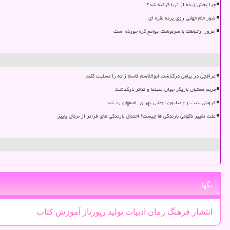
چرا پخش زنده از ثریا گرفته شد؟
شور جام جهانی روی پرده نقره ای
امروز ارتباطات با سرنوشت جوامع گره خورده است
عراقچی در پیامی درگذشت ابوالقاسم قاسم زاده را تسلیت گفت
مریم همتیان بازیگر جوان سینما و تئاتر درگذشت
فروش بلیت ۲۱ میلیون تومانی تهران_اصفهان رد شد
علت تغییر ناگهانی بارندگی ها چیست؟ احتمال بارندگی های فراتر از نرمال پاییز
تگها
انتشار
فرهنگ
رمان
ادبیات
تولید
رپورتاژ
آموزش
كتاب