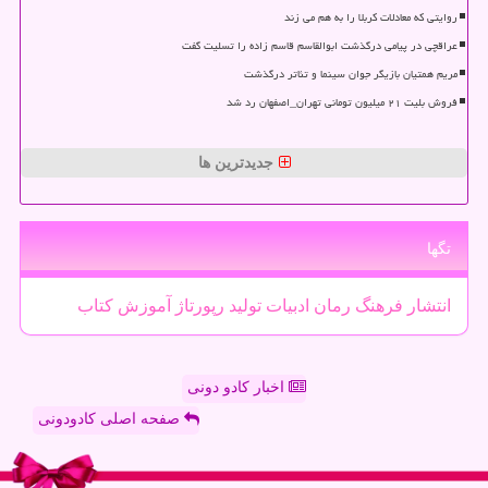
روایتی که معادلات کربلا را به هم می زند
عراقچی در پیامی درگذشت ابوالقاسم قاسم زاده را تسلیت گفت
مریم همتیان بازیگر جوان سینما و تئاتر درگذشت
فروش بلیت ۲۱ میلیون تومانی تهران_اصفهان رد شد
جدیدترین ها
تگها
انتشار
فرهنگ
رمان
ادبیات
تولید
رپورتاژ
آموزش
كتاب
اخبار کادو دونی
صفحه اصلی کادودونی