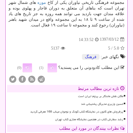
مجموعه فرهنگی تاریخی نیاوران یكی از كاخ
موزه
های شمال شهر
تهران است كه بناهای آن متعلق به دوران قاجار و پهلوی بوده و
علاقه مندان جهت بازدید می توانند همه روزه به جز تاریخ های یاد
شده از ساعت ۹ تا ۱۸ به این مجموعه واقع در میدان شهید باهنر
(نیاوران) رجوع كنند و مجموعه تا ساعت ۱۹ فعال است.
1397/03/12
14:33:52
5137
/ 5
5.0
تگهای خبر:
فرهنگ
این مطلب کادودونی را می پسندید؟
(0)
(1)
تازه ترین مطالب مرتبط
ماکان نقش ماندگار بر پرچم ایران است
حسین وزیری مدیرکل پشتیبانی شد
پرفروش های کانون در نمایشگاه کتاب کودک و نوجوان میناب 168 معرفی گردید
رشد سفارش کتاب در هفتمین نمایشگاه مجازی کتاب تهران
نظرات بینندگان در مورد این مطلب