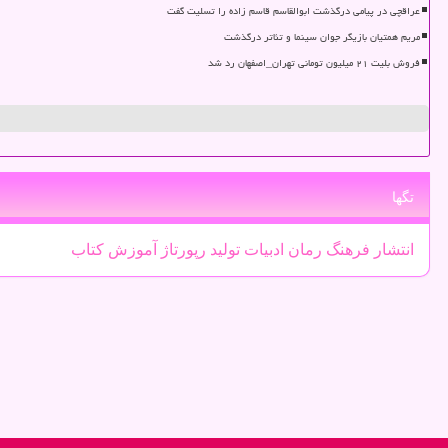
عراقچی در پیامی درگذشت ابوالقاسم قاسم زاده را تسلیت گفت
مریم همتیان بازیگر جوان سینما و تئاتر درگذشت
فروش بلیت ۲۱ میلیون تومانی تهران_اصفهان رد شد
تگها
انتشار
فرهنگ
رمان
ادبیات
تولید
رپورتاژ
آموزش
كتاب