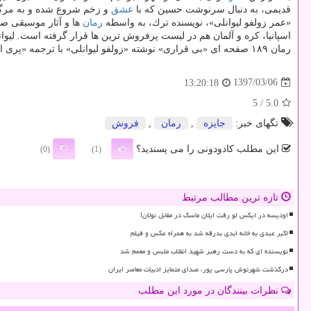
قدیمی، به دنبال سرنوشت حسین كه با
عشق
و زخم شروع شده و به مرگ در
«عمر زولفو لیوانلی»، نویسنده ترك، به واسطه
رمان
ها و آثار موسیقی صلح جویانه اش موفق به كس
اسپانیا، كره و آلمان هم در لیست پرفروش ترین ها قرار گرفته است. لیوا
رمان ۱۸۹ صفحه ای «بی قراری» نوشته «زولفو لیوانلی» با ترجمه «پری اشتری» در شمارگان ۱۰۰۰ نسخه و به قیمت ۱۷ هزار تومان از جانب بنگاه ترجمه و نشر
1397/03/06
13:20:18
/ 5
5.0
تگهای خبر:
جایزه
,
رمان
,
فروش
این مطلب کادودونی را می پسندید؟
(0)
(1)
تازه ترین مطالب مرتبط
اودیسه در ایکس لو رفت ایلان ماسک در مقابل نولان!
اکبر عبدی به خانه ابدی بدرقه شد به همراه عکس و فیلم
نویسنده ای که به دست رهبر شهید انقلاب ملبس و معمم شد
درگذشت شهرنوش پارسی پور، صدای متمایز ادبیات معاصر ایران
نظرات بینندگان در مورد این مطلب