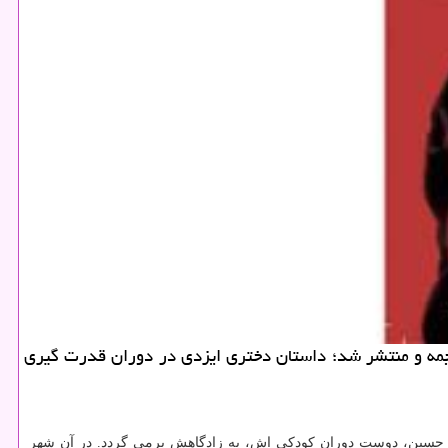
كتاب سال ۲۰۱۷ تركیه را از آن خود كرد، به فارسی ترجمه و منتشر شد؛ داستان دختری ایزدی در دوران قدرت گیری
 مرگ حسین، دوست دوران كودكی اش، به زادگاهش برمی گردد. در آن شهر