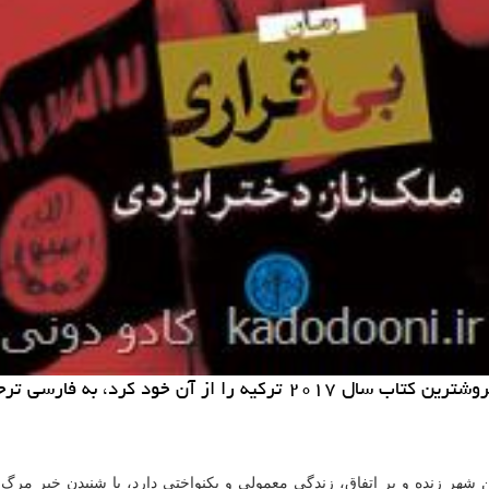
كادو دونی: رمان بی قراری كه با ۱۶۶ بار تجدیدچاپ عنوان پرفروشترین 
 این شهر زنده و پر اتفاق، زندگی معمولی و یكنواختی دارد، با شنیدن خبر