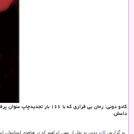
داعش.
به گزارش
كادو
دونی به نقل از مهر، ابراهیم كه در هیاهوی استانبول،