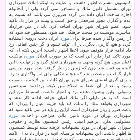
كمیسیون مشترك اظهار داشت: با عنایت به اینكه املاك شهرداری
تهران مشمول قانون مالك و مستاجر نمی گردد ولی از آنجائیكه
اجازه ساخت اعیان داده می گردد ضروری می باشد كه نسبت به
عدم واگذاری مجوز سرقفلی و حق كسب و پیشه در قرار داد تاكید
شود. عضو شورای شهر تهران اضافه كرد: باید در متن قرارداد
مباشرت موسسه در مبحث فرهنگی قید شود. همینطور قید شود كه
از زمین واگذار شده صرفا برای
موزه
ایران دخت درودی استفاده
گردد و هیچ كاربری دیگری در آن تولید نشود و اگر چنین اتفاقی رخ
داد ادامه قرار متوقف شود. اعطا اظهار داشت: آخرین نكته ای كه
مورد تاكید قرار دارد این است كه در صورت انحلال
موزه
، مالكیت
اعیان بدون هیچ گونه وجهی به شهرداری تعلق گیرد و در نهایت با این
لایحه موافقت شد چون كه زمین در نظر گرفته شده مورد بررسی
قرار گرفت و مشخص شد كه هیچ مشكلی برای این واگذاری ندارد.
با رای گیری اعضای شورای شهر تهران كلیات این لایحه به تصویب
رسید و بعد از آن اعضا به اصلاح متن لایحه پرداختند. سیدحسن
رسولی اولین پیشنهاد دهنده بود و اظهار داشت: استنباط من این
است كه به هر دلیلی اگر مالك اعیان نخواهد ادامه كار بدهد و
شهرداری بخواهد ملك را تملك كند باید هزینه اعیان را بپردازد كه
باعث ضرر و زیان شهرداری است ازاین رو باید در متن تاكید شود كه
شهرداری تهران در مورد تامین مالی طراحی و احداث
موزه
مسئولیتی ندارد. ابراهیم امینی، رئیس كمیسیون نظارت و حقوقی
شورای شهر تهران در مورد پیشنهادات عرضه شده توسط كمیسیون
ها اظهار داشت: این پیشنهادات بر مبنای آنچه در قرار داد به آن تاكید
نشده تنظیم و سعی شده است كه نه تحمیلی به طرف قرارداد و نه