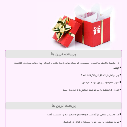
پربیننده ترین ها
در منطقه خاکستری تصویر سینمایی از بنگاه های فاسد مالی و گردش پول های سیاه در اقتصاد
جهانی
چرا پخش زنده از ثریا گرفته شد؟
شور جام جهانی روی پرده نقره ای
امروز ارتباطات با سرنوشت جوامع گره خورده است
پربحث ترین ها
عراقچی در پیامی درگذشت ابوالقاسم قاسم زاده را تسلیت گفت
مریم همتیان بازیگر جوان سینما و تئاتر درگذشت