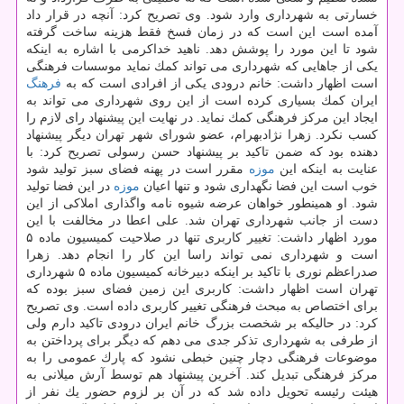
خسارتی به شهرداری وارد شود. وی تصریح كرد: آنچه در قرار داد
آمده است این است كه در زمان فسخ فقط هزینه ساخت گرفته
شود تا این مورد را پوشش دهد. ناهید خداكرمی با اشاره به اینكه
یكی از جاهایی كه شهرداری می تواند كمك نماید موسسات فرهنگی
است اظهار داشت: خانم درودی یكی از افرادی است كه به
فرهنگ
ایران كمك بسیاری كرده است از این روی شهرداری می تواند به
ایجاد این مركز فرهنگی كمك نماید. در نهایت این پیشنهاد رای لازم را
كسب نكرد. زهرا نژادبهرام، عضو شورای شهر تهران دیگر پیشنهاد
دهنده بود كه ضمن تاكید بر پیشنهاد حسن رسولی تصریح كرد: با
عنایت به اینكه این
موزه
مقرر است در پهنه فضای سبز تولید شود
خوب است این فضا نگهداری شود و تنها اعیان
موزه
در این فضا تولید
شود. او همینطور خواهان عرضه شیوه نامه واگذاری املاكی از این
دست از جانب شهرداری تهران شد. علی اعطا در مخالفت با این
مورد اظهار داشت: تغییر كاربری تنها در صلاحیت كمیسیون ماده ۵
است و شهرداری نمی تواند راسا این كار را انجام دهد. زهرا
صدراعظم نوری با تاكید بر اینكه دبیرخانه كمیسیون ماده ۵ شهرداری
تهران است اظهار داشت: كاربری این زمین فضای سبز بوده كه
برای اختصاص به مبحث فرهنگی تغییر كاربری داده است. وی تصریح
كرد: در حالیكه بر شخصت بزرگ خانم ایران درودی تاكید دارم ولی
از طرفی به شهرداری تذكر جدی می دهم كه دیگر برای پرداختن به
موضوعات فرهنگی دچار چنین خبطی نشود كه پارك عمومی را به
مركز فرهنگی تبدیل كند. آخرین پیشنهاد هم توسط آرش میلانی به
هیئت رئیسه تحویل داده شد كه در آن بر لزوم حضور یك نفر از