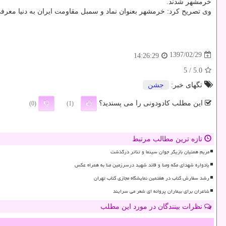
خرمشهر شدند.
وی تصریح كرد: خرمشهر بعنوان نماد و سمبل مقاومت ایران به دنیا معرف
1397/02/29
14:26:29
/ 5
5.0
تگهای خبر:
جشن
این مطلب کادودونی را می پسندید؟
(0)
(1)
تازه ترین مطالب مرتبط
مریم همتیان بازیگر جوان سینما و تئاتر درگذشت
یادواره شهدای مکه ومنا و قائد شهید درسرزمین منا به همراه عکس
رشد سفارش کتاب در هفتمین نمایشگاه مجازی کتاب تهران
شاعران برای بیماران پروانه ای شعر می سرایند
نظرات بینندگان در مورد این مطلب