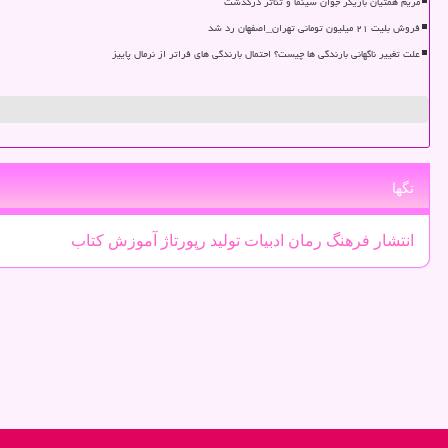
مریم همتیان بازیگر جوان سینما و تئاتر درگذشت
فروش بلیت ۲۱ میلیون تومانی تهران_اصفهان رد شد
علت تغییر ناگهانی بارندگی ها چیست؟ احتمال بارندگی های فراتر از نرمال پاییز
تگها
انتشار
فرهنگ
رمان
ادبیات
تولید
رپورتاژ
آموزش
كتاب