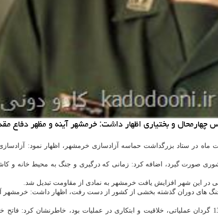
دس چهارمحال و بختیاری اظهار داشت: خرمشهر آینه و مظهر دفاع 
ل از ایسنا سرهنگ عباس عباسی 29 اردیبهشت ماه در ستاد بزرگداشت حماسه آزادسازی خرمشهر، اظه
كشوری صورت گیرد، اضافه كرد: زمانی كه درگیری و جنگ به محیط خانه و كاش
در این شهر افزایش یافت خرمشهر به نمادی از مقاومت تبدیل شد.
ر جنگ های دوران گذشته بخشی از كشور از دست رفت، اظهار داشت: خرمشهر آی
عباسی با اشاره به اینكه سازماندهی 70 هزار نیروی بسیجی در قالب 130 گردان عملیاتی، خلاقیت و ابتكاری در ع