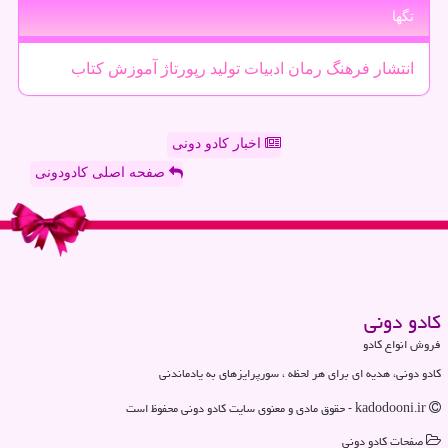
تگها
انتشار
فرهنگ
رمان
ادبیات
تولید
رپورتاژ
آموزش
كتاب
اخبار کادو دونی
صفحه اصلی کادودونی
كادو دونی
فروش انواع کادو
کادو دونی، هدیه ای برای هر لحظه ، سورپرایزهای به یادماندنی
kadodooni.ir - حقوق مادی و معنوی سایت كادو دونی محفوظ است
صفحات كادو دونی