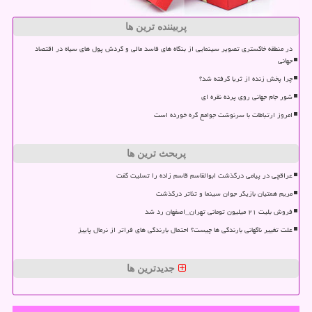
پربیننده ترین ها
در منطقه خاکستری تصویر سینمایی از بنگاه های فاسد مالی و گردش پول های سیاه در اقتصاد
جهانی
چرا پخش زنده از ثریا گرفته شد؟
شور جام جهانی روی پرده نقره ای
امروز ارتباطات با سرنوشت جوامع گره خورده است
پربحث ترین ها
عراقچی در پیامی درگذشت ابوالقاسم قاسم زاده را تسلیت گفت
مریم همتیان بازیگر جوان سینما و تئاتر درگذشت
فروش بلیت ۲۱ میلیون تومانی تهران_اصفهان رد شد
علت تغییر ناگهانی بارندگی ها چیست؟ احتمال بارندگی های فراتر از نرمال پاییز
جدیدترین ها