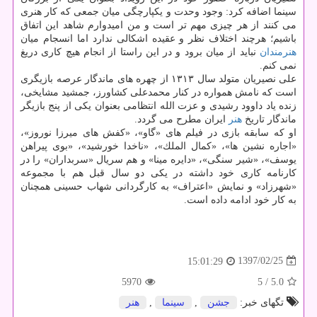
سینما اضافه كرد: وجود وحدت و یكپارچگی میان جمعی كه كار هنری
می كنند از هر چیزی مهم تر است و من امیدوارم شاهد این اتفاق
باشیم؛ هرچند اختلاف نظر و عقیده اشكالی ندارد اما انسجام میان
هنرمندان
نباید از میان برود و در این راستا از انجام هیچ كاری دریغ
نمی كنم.
علی نصیریان متولد سال ۱۳۱۳ از چهره های ماندگار عرصه بازیگری
است كه نامش همواره در كنار محمدعلی كشاورز، جمشید مشایخی،
زنده یاد داوود رشیدی و عزت الله انتظامی بعنوان یكی از پنج بازیگر
ماندگار تاریخ
هنر
ایران مطرح می گردد.
او كه سابقه بازی در فیلم های «گاو»، «كفش های میرزا نوروز»،
«اجاره نشین ها»، «كمال الملك»، «ناخدا خورشید»، «بوی پیراهن
یوسف»، «شیر سنگی»، «دایره مینا» و هم سریال «سربداران» را در
كارنامه كاری خود داشته در یكی دو سال قبل هم با مجموعه
«شهرزاد» و نمایش «اعتراف» به كارگردانی شهاب حسینی همچنان
به كار خود ادامه داده است.
1397/02/25
15:01:29
5970
/ 5
5.0
تگهای خبر:
جشن
,
سینما
,
هنر