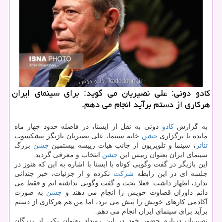
كادو دونی: علی نصیریان می گوید: برای سینمای ایران
هركاری از دستم برآید انجام می دهم.
به گزارش
كادو
دونی به نقل از ایسنا، در فاصله حدود چهار ماه
مانده تا برگزاری
جشن
خانه سینما، علی نصیریان بازیگر پیشكسوت
تئاتر
، سینما و تلویزیون از جانب هیات رییسه بیستمین
جشن
بزرگ
سینمای ایران بعنوان رییس این
جشن
انتخاب و معرفی گردید.
این بازیگر در گفت وگویی كوتاه با ایسنا با اشاره به این كه هنوز در
جلسه ای در این رابطه
شركت
نكرده و از جزئیات، خبر چندانی
ندارد، اظهار داشت: فعلا بحث و گفت وگویی نداشته ایم و فقط می
دانم داوران قضاوت خویش را انجام می دهند و
جشن
به صورت
آكادمی كارهای خویش را پیش می برد، اما من هم هركاری از دستم
برآید برای سینمای ایران انجام می دهم.
نصیریان درباره حضور خود در این رویداد بعنوان یكی از بزرگان