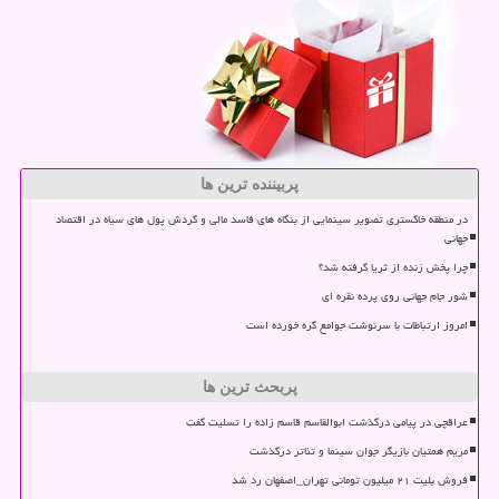
پربیننده ترین ها
در منطقه خاکستری تصویر سینمایی از بنگاه های فاسد مالی و گردش پول های سیاه در اقتصاد
جهانی
چرا پخش زنده از ثریا گرفته شد؟
شور جام جهانی روی پرده نقره ای
امروز ارتباطات با سرنوشت جوامع گره خورده است
پربحث ترین ها
عراقچی در پیامی درگذشت ابوالقاسم قاسم زاده را تسلیت گفت
مریم همتیان بازیگر جوان سینما و تئاتر درگذشت
فروش بلیت ۲۱ میلیون تومانی تهران_اصفهان رد شد