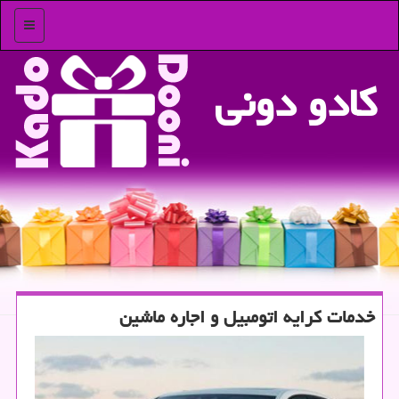
منو
كادو دونی
خدمات كرایه اتومبیل و اجاره ماشین