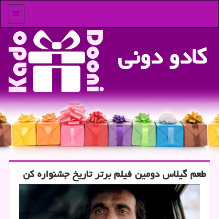
منو
كادو دونی
طعم گیلاس دومین فیلم برتر تاریخ جشنواره كن