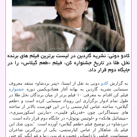
كادو دونی: نشریه گاردین در لیست برترین فیلم های برنده
نخل طلا در تاریخ جشنواره كن، فیلم «طعم گیلاس» را در
جایگاه دوم قرار داد.
به گزارش
كادو
دونی به نقل از ایسنا، «پیتر بردشاو» منتقد معروف
سینمایی نشریه گاردین به بهانه آغاز هفتادویكمین دوره
جشنواره
فیلم كن اقدام به معرفی ۱۰ فیلم برتر از میان برندگان نخل طلا در
طول تمام ادوار برگزاری این رویداد سینمایی كرده است و «طعم
گیلاس» ساخته عباس كیارستمی را در این فهرست بالاتر از ساخته
های سینماگرانی چون «فدریكو فلینی»، «مارتین اسكورسیزی»،
«میشائیل هانكه» و «لوئیس بونوئل» در جایگاه دوم قرار داده است.
«بردشاو» در توضیح فیلم «طعم گیلاس» آورده است: "بدون شك این
فیلم یك شاهكار از عباس كیارستمی، یكی از بزرگترین شاعران
سینماست. فیلمی با داستانی عجیب و غریب، زیبا و غم انگیز كه حتی