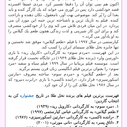
اكنون هم نمی توان آن را دقیقا تفسیر كرد. مردی عمیقا افسرده
قصد خودكشی دارد پس در گوری می خوابد كه یك كارگر كنده و باید
بعدا آن را پُر كند. موضوعی بهت آور، نامعقول، تكان دهنده و ناراحت
كننده. فیلم به تاریك ترین و ناشناخته ترین جنبه این مورد آن می
پردازد. در این میان فردی تلاش می كند وی را از خودكشی منصرف
كند و برای این كار شیرینی و لذت زندگی هچون طعم یك گیلاس را
به او یادآور می گردد.»
كیارستمی در سال ۱۹۹۷ با فیلم «طعم گیلاس» موفق شد نخستین و
تنها جایزه نخل طلای سینمای ایران را كسب كند.
در این فهرست، «مردم سوم» به كارگردانی «كارول رید» با بازی
«اورسن ولز» (برنده نخل طلای ۱۹۴۹) در جایگاه نخست قرار گرفته
است. موسسه فیلم بریتانیا در سال ۱۹۹۹ فیلم سیاه و سفید «مرد
سوم» را بعنوان برترین فیلم انگلیسی زبان قرن بیستم برگزید.
بعد از «طعم گیلاس» و «مردم سوم» ساخته معروف «مارتین
اسكورسیزی» قرار دارد، «راننده تاكسی» با بازی «رابرت دنیرو» كه
در سال ۱۹۷۶ نخل طلای كن را از آن خود كرد.
فهرست برترین فیلم های برنده نخل طلا در تاریخ
جشنواره
كن به
انتخاب گاردین:
۱. «مرد سوم» به كارگردانی «كارویل رید» (۱۹۴۹)
۲.طعم گیلاس» به كارگردانی عباس كیارستمی (۱۹۹۷)
۳. «راننده تاكسی» به كارگردانی «مارتین اسكورسیزی» (۱۹۷۶)
۴. «اتاق پسر» به كارگردانی «نانی مورتی» (۲۰۰۱)