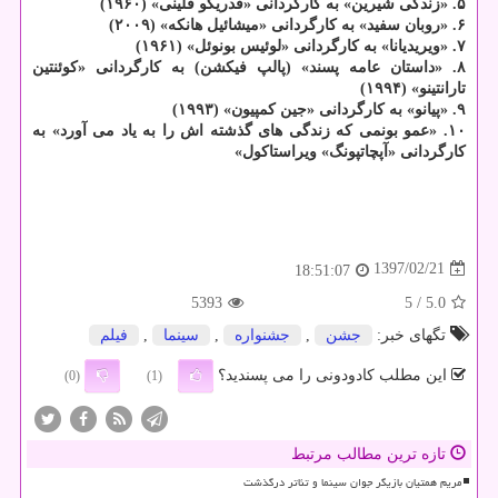
۵. «زندگی شیرین» به كارگردانی «فدریكو فلینی» (۱۹۶۰)
۶. «روبان سفید» به كارگردانی «میشائیل هانكه» (۲۰۰۹)
۷. «ویریدیانا» به كارگردانی «لوئیس بونوئل» (۱۹۶۱)
۸. «داستان عامه پسند» (پالپ فیكشن) به كارگردانی «كوئنتین
تارانتینو» (۱۹۹۴)
۹. «پیانو» به كارگردانی «جین كمپیون» (۱۹۹۳)
۱۰. «عمو بونمی كه زندگی های گذشته اش را به یاد می آورد» به
كارگردانی «آپچاتپونگ» ویراستاكول»
1397/02/21
18:51:07
5393
/ 5
5.0
تگهای خبر:
جشن
,
جشنواره
,
سینما
,
فیلم
این مطلب کادودونی را می پسندید؟
(0)
(1)
تازه ترین مطالب مرتبط
مریم همتیان بازیگر جوان سینما و تئاتر درگذشت