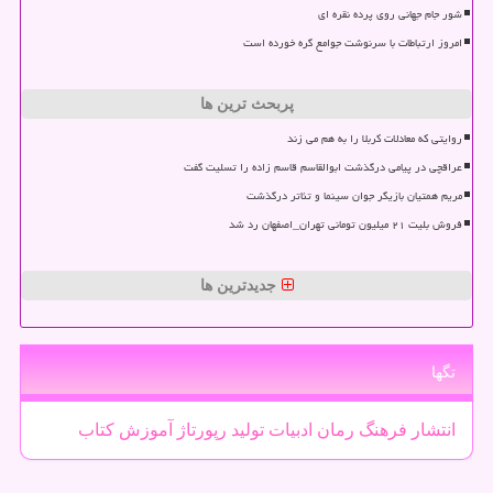
شور جام جهانی روی پرده نقره ای
امروز ارتباطات با سرنوشت جوامع گره خورده است
پربحث ترین ها
روایتی که معادلات کربلا را به هم می زند
عراقچی در پیامی درگذشت ابوالقاسم قاسم زاده را تسلیت گفت
مریم همتیان بازیگر جوان سینما و تئاتر درگذشت
فروش بلیت ۲۱ میلیون تومانی تهران_اصفهان رد شد
جدیدترین ها
تگها
انتشار
فرهنگ
رمان
ادبیات
تولید
رپورتاژ
آموزش
كتاب