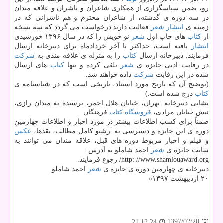
رو، ضمن سپاسگزاری از همكاری شاعران و ناشران و علاقه مندان
در سه دوره ی گذشته، از شاعران محترم و هم ناشرانی كه در
زمینه ی
انتشار
شعر
فعالیت دارند درخواست می گردد كه سه نسخه
از
كتاب
های چاپ اول
شعر
نو خویش را كه در سال ۱۳۹۶ خورشیدی
انتشار
یافته است، حداكثر تا آخر خردادماه برای دبیرخانه ارسال
فرمایند. دبیرخانه ارسال
كتاب
را به منزله ی علاقه مندی به
شركت
در رقابت ادبی جایزه ی
شعر
تلقی كرده و تنها
كتاب
های ارسال
شده در این رقابت
شركت
داده خواهند شد.
(توضیح آن كه تاریخ مورد استناد، تاریخی است كه در شناسنامه ی
كتاب
درج شده است.)
نشانی دبیرخانه: تهران، خیابان هلال احمر، نرسیده به میدان رازی،
نبش خیابان مرادی،
فروشگاه
كتاب
فرهنگان
ضمناً برای كسب اطلاعات بیشتر در مورد اخبار و اطلاعات چهارمین
دوره ی این جایزه و دسترسی به آرشیو كامل مطالب، نقدها،
عكس
و فیلم و اخبار مربوط دوره های قبل، علاقه مندان می توانند به
سایت جایزه ی
شعر
احمد شاملو به آدرس:
http: //www.shamlouaward.org/ رجوع فرمایند.
دبیرخانه ی چهارمین دوره ی جایزه ی
شعر
احمد شاملو
۲۰ اردیبهشت ۱۳۹۷»
1397/02/20
21:12:24