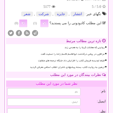
5177
/ 5
5.0
تگهای خبر:
انتشار
,
جایزه
,
شركت
,
شعر
این مطلب کادودونی را می پسندید؟
(0)
(1)
تازه ترین مطالب مرتبط
روایتی که معادلات کربلا را به هم می زند
عراقچی در پیامی درگذشت ابوالقاسم قاسم زاده را تسلیت گفت
فیلم اودیسه فروش کتاب را افزایش داد جایگاه ترجمه های متفاوت
اربعین به روایت کتاب، بسته پیشنهادی ناشران انقلاب اسلامی معرفی گردید
نظرات بینندگان در مورد این مطلب
نظر شما در مورد این مطلب
نام:
ایمیل:
نظر: