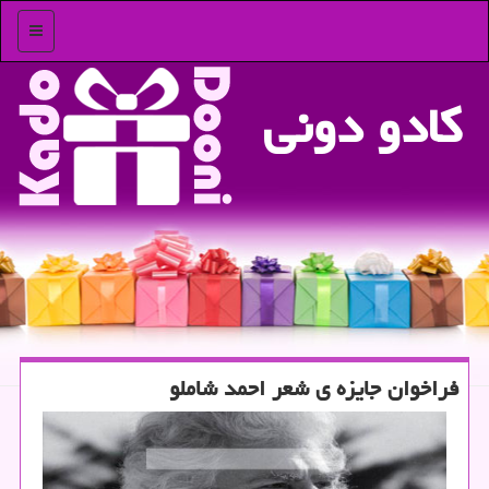
منو
كادو دونی
فراخوان جایزه ی شعر احمد شاملو