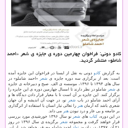
كادو دونی: فراخوان چهارمین دوره ی جایزه ی شعر «احمد
شاملو» منتشر گردید.
به گزارش
كادو
دونی به نقل از ایسنا در فراخوان این جایزه آمده
است: بعد از برگزاری سه دوره جایزه ی
شعر
«احمد شاملو» در
سال های ۱۳۹۴ تا ۱۳۹۶، موسسه ی الف. صبح و دبیرخانه ی جایزه
ی
شعر
شاملو در نظر دارند تا امسال چهارمین دوره ی این جایزه را
برگزار كنند. این جایزه بر آن است تا با معیار قرار دادن دیدگاه ها و
آرای احمد شاملو در باب
شعر
نو، در جهت آن اندیشه و آن جهان
شعری باشد كه آرمان
هنر
را تعالی تبار انسان با استفاده از اثرگذاری
بر جامعه و بی عار و درد نبودن
هنر
می داند.
در این دوره،
كتاب
های
شعر
نو سال ۱۳۹۶ خورشیدی مورد بررسی
قرار خواهند گرفت و مجموعه
شعر
برگزیده ی سال ۱۳۹۶ در روز
۲۱ آذر ۱۳۹۷، در زادروز
تولد
احمد شاملو معرفی خواهد شد. از این