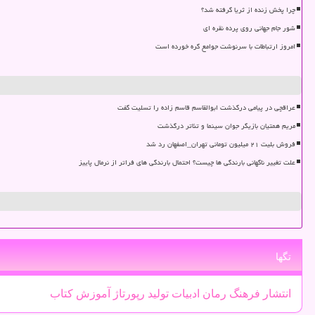
چرا پخش زنده از ثریا گرفته شد؟
شور جام جهانی روی پرده نقره ای
امروز ارتباطات با سرنوشت جوامع گره خورده است
عراقچی در پیامی درگذشت ابوالقاسم قاسم زاده را تسلیت گفت
مریم همتیان بازیگر جوان سینما و تئاتر درگذشت
فروش بلیت ۲۱ میلیون تومانی تهران_اصفهان رد شد
علت تغییر ناگهانی بارندگی ها چیست؟ احتمال بارندگی های فراتر از نرمال پاییز
تگها
انتشار
فرهنگ
رمان
ادبیات
تولید
رپورتاژ
آموزش
كتاب