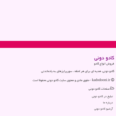
كادو دونی
فروش انواع کادو
کادو دونی، هدیه ای برای هر لحظه ، سورپرایزهای به یادماندنی
kadodooni.ir - حقوق مادی و معنوی سایت كادو دونی محفوظ است
صفحات كادو دونی
تبلیغ در كادو دونی
درباره ما
آرشیو كادو دونی