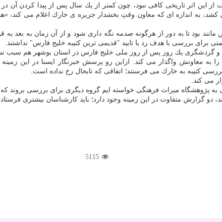
كشد، به اندازه ای كه معاون وقتِ بخشدار جزیره ی خارك اعلام می كند، «هف
مانند بود تا به دور از هرگونه صدمه نگه داری شود و از آن زمان به بعد به
تی برای بررسی با هدف رد یا تایید "قدیمی ترین كتیبه خلیج فارس" نداشتند.
 گردشگری یك روز پس از روز ملی خلیج فارس در استان بوشهر هم سبب نشد ت
را به معاونش واگذار می كند. ازاین رو پرسش خبرنگار ایسنا در این زمینه 
بررسی كتیبه به خارك می فرستند؛ اتفاقی كه تابحال رخ نداده است.
ر می كند.
ای به پژوهشگاه میراث فرهنگی خواسته ایم گروه دیگری برای بررسی بروند كه 
 دو گزارش متفاوت در این زمینه وجود دارد؛ باید كارشناسان بیشتری فرستاده
5115