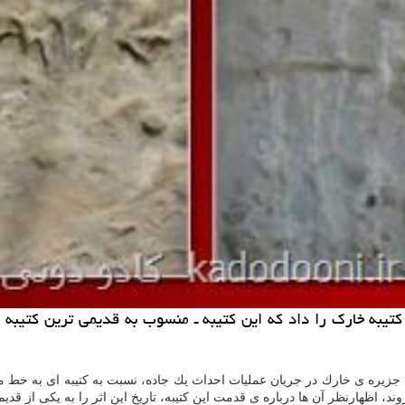
۱۳۸ پس از توجه یك شهروندِ جزیره ی خارك در جریان عملیات احداث یك جاده، نسبت به كتیبه
ند، اظهارنظر آن ها درباره ی قدمت این كتیبه، تاریخ این اثر را به یكی از ق