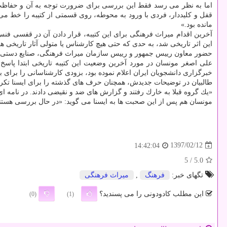
قفل و كلیددار، فردی با ورود به محوطه، روی قسمتی از كتیبه را خط می 
مانده بود.»
آخرین اقدام میراث فرهنگی برای این كتیبه، قرار دادن آن در قفسی فنس 
این اثر تاریخی شد، به حدی كه حتی هیچ كارشناس یا متولی آثار تاریخی هم
حضور معاون رییس جمهور و رییس سازمان میراث فرهنگی، صنایع دستی و
علی اصغر مونسان در مورد آخرین وضعیت این كتیبه تاریخی ابتدا پاسخ 
خبرگزاری دانشجویان ایران اعلام نموده بود، بزودی كارشناسانی را برای 
طالبیان در توضیحات جدیدش، همچنان حرف های گذشته را برای ایسنا تكرا
«یك گروه قبلا به خارك رفتند و گزارش های ضد و نقیضی دادند. در نامه 
مونسان هم پس از این صحبت ها به ایسنا می گوید: «در حال بررسی هستند،
1397/02/12
14:42:04
/ 5
5.0
تگهای خبر:
فرهنگ
,
میراث فرهنگی
این مطلب کادودونی را می پسندید؟
(0)
(1)