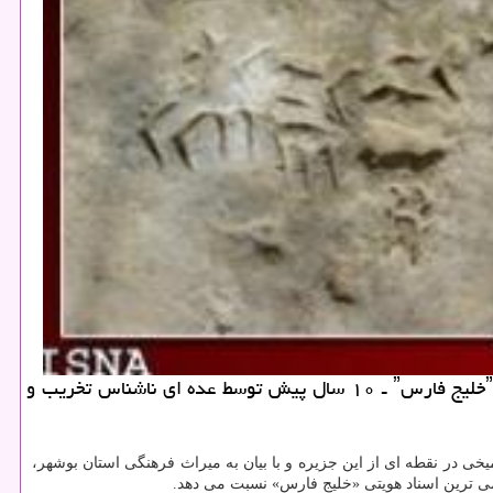
كادو دونی: معاون رییس جمهور در شرایطی قول بررسی نهایی كتیبه خارك را داد كه این كتیبه ـ منسوب به قدیمی ترین كتیبه ˮخلیج فارسˮ ـ ۱۰ سال پیش توسط عده ای ناشناس تخریب و
 ای به خط میخی در نقطه ای از این جزیره و با بیان به میراث فرهنگی استان بوشهر،
دیمی ترین اسناد هویتی «خلیج فارس» نسبت می دهد.