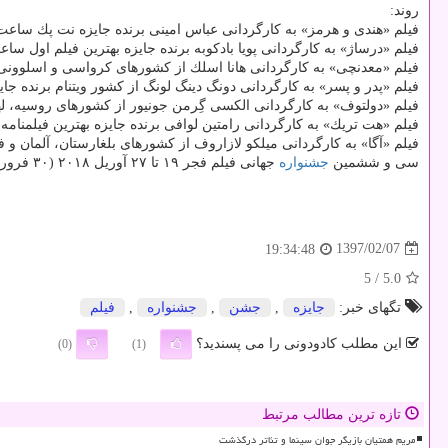
روند:
فیلم «هندی و هرمز» به كارگردانی عباس امینی برنده جایزه نت پك ساعت ۱۴: ۴۵ در سالن شماره ۴ چارس
فیلم «درساژ» به كارگردانی پویا بادكوبه برنده جایزه بهترین فیلم اول ساعت ۱۵ در سالن شماره ۲ چا
فیلم «معدنچی» به كارگردانی هانا اسلك از كشورهای كرواسی و اسلوونی برنده دیپلم 
فیلم «پدر و پسر» به كارگردانی دونگ دینگ لونگ از كشور ویتنام برنده جایزه بهترین فیلم د
فیلم «دولتوف» به كارگردانی الكسی گِرمن جونیور از كشورهای روسیه، لهستان و صربست
فیلم «هت تریك» به كارگردانی رامتین لوافی برنده جایزه بهترین فیلمنامه و بهترین بازی
فیلم «آگا» به كارگردانی میلكو لازاروف از كشورهای بلغارستان، آلمان و فرانسه برنده 
سی و ششمین
جشنواره
جهانی فیلم فجر ۱۹ تا ۲۷ آوریل ۲۰۱۸ (۳۰ فروردین تا ۷ اردیبهشت ۱۳۹۷) به دبیری سیدرضا میركریمی در تهران در حال برگزاری است.
1397/02/07
19:34:48
/ 5
5.0
تگهای خبر:
جایزه
,
جشن
,
جشنواره
,
فیلم
این مطلب کادودونی را می پسندید؟
(0)
(1)
تازه ترین مطالب مرتبط
مریم همتیان بازیگر جوان سینما و تئاتر درگذشت