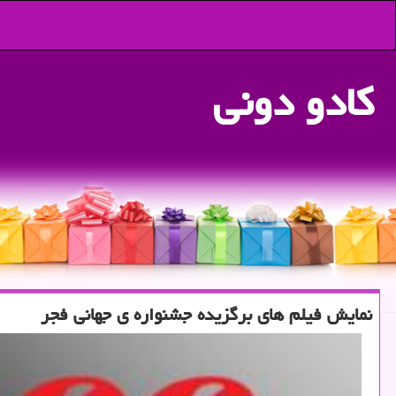
كادو دونی
نمایش فیلم های برگزیده جشنواره ی جهانی فجر