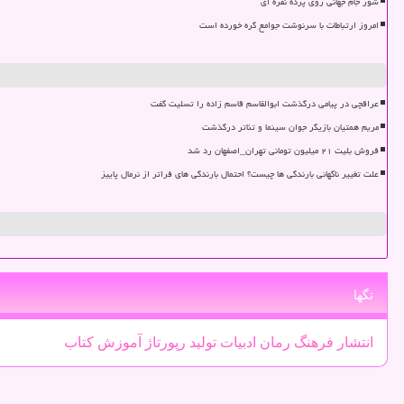
شور جام جهانی روی پرده نقره ای
امروز ارتباطات با سرنوشت جوامع گره خورده است
عراقچی در پیامی درگذشت ابوالقاسم قاسم زاده را تسلیت گفت
مریم همتیان بازیگر جوان سینما و تئاتر درگذشت
فروش بلیت ۲۱ میلیون تومانی تهران_اصفهان رد شد
علت تغییر ناگهانی بارندگی ها چیست؟ احتمال بارندگی های فراتر از نرمال پاییز
تگها
انتشار
فرهنگ
رمان
ادبیات
تولید
رپورتاژ
آموزش
كتاب