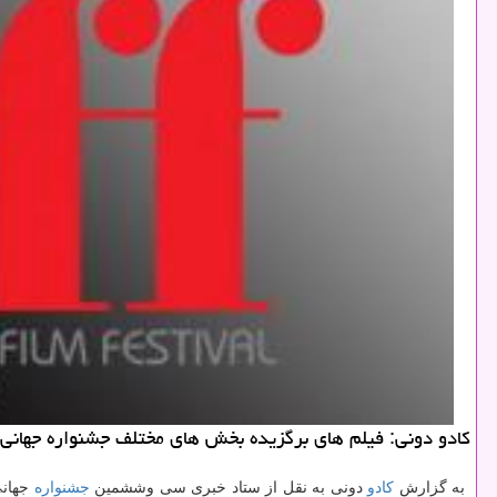
كادو دونی: فیلم های برگزیده بخش های مختلف جشنواره جهانی فیلم فجر جمعه ۷ اردیبهشت در پردیس سینمایی 
به گزارش
كادو
دونی به نقل از ستاد خبری سی وششمین
جشنواره
جهانی