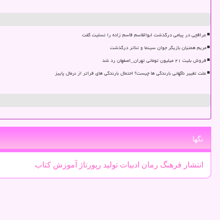
عراقچی در پیامی درگذشت ابوالقاسم قاسم زاده را تسلیت گفت
مریم همتیان بازیگر جوان سینما و تئاتر درگذشت
فروش بلیت ۲۱ میلیون تومانی تهران_اصفهان رد شد
علت تغییر ناگهانی بارندگی ها چیست؟ احتمال بارندگی های فراتر از نرمال پاییز
تگها
انتشار
فرهنگ
رمان
ادبیات
تولید
رپورتاژ
آموزش
كتاب