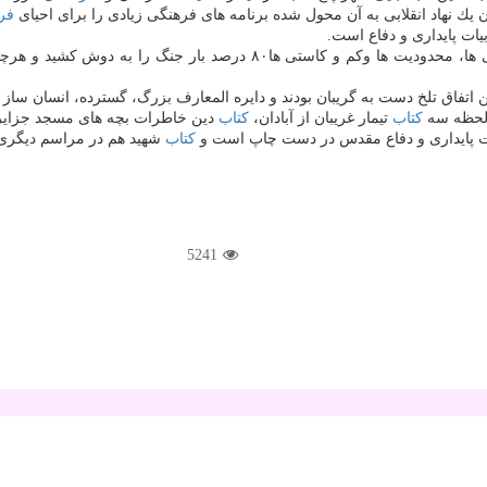
یك نهاد انقلابی به آن محول شده برنامه های فرهنگی زیادی را برای احیای
فر
یات پایداری و دفاع است.
مدیركل حوزه هنری استان خاطرنشان كرد: خوزستان با وجود همه سختی ها، مح
تفاق تلخ دست به گریبان بودند و دایره المعارف بزرگ، گسترده، انسان ساز و 
ن لحظه سه
كتاب
تیمار غریبان از آبادان،
كتاب
دین خاطرات بچه های مسجد جزای
ات پایداری و دفاع مقدس در دست چاپ است و
كتاب
شهید هم در مراسم دیگری 
5241