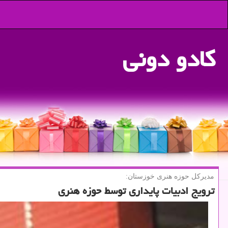
كادو دونی
مدیركل حوزه هنری خوزستان:
ترویج ادبیات پایداری توسط حوزه هنری