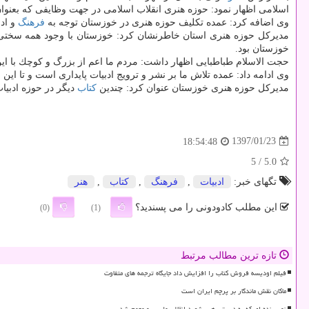
اسلامی اظهار نمود: حوزه هنری انقلاب اسلامی در جهت وظایفی كه بعنوان 
وی اضافه كرد: عمده تكلیف حوزه هنری در خوزستان توجه به
فرهنگ
و ادب
خوزستان بود.
حجت الاسلام طباطبایی اظهار داشت: مردم ما اعم از بزرگ و كوچك با این ا
وی ادامه داد: عمده تلاش ما بر نشر و ترویج ادبیات پایداری است و تا ای
مدیركل حوزه هنری خوزستان عنوان كرد: چندین
كتاب
دیگر در حوزه ادبی
1397/01/23
18:54:48
/ 5
5.0
تگهای خبر:
ادبیات
,
فرهنگ
,
كتاب
,
هنر
این مطلب کادودونی را می پسندید؟
(0)
(1)
تازه ترین مطالب مرتبط
فیلم اودیسه فروش کتاب را افزایش داد جایگاه ترجمه های متفاوت
ماکان نقش ماندگار بر پرچم ایران است