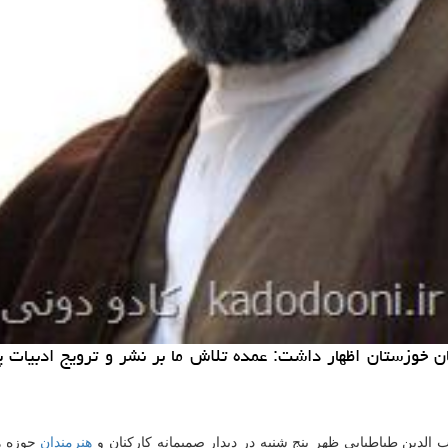
ن خوزستان اظهار داشت: عمده تلاش ما بر نشر و ترویج ادبیات پ
الدین طباطبایی ظهر پنج شنبه در دیدار صمیمانه كاركنان و
هنرمندان
حوزه هن