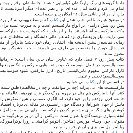
ها، با گروه های رنگ وارنگشان كیاوبیایی داشتند. جلساتشان برقرار بود، 
اندام می كرد و كعبه آمال عده ای، و از نظر عده ای دیگر امپریالیست ث
چاپ آن در ایام پایانی سال ۹۶ امكان پذیر شده است.
در توضیح عبارت ناقص چاپ شدن این
كتاب
كه توسط دیهیمی به كار برده
پیش رو، پیش درآمدی بر انواع ماركسیسم است و به صورت عمده برای ك
مكتب ماركسیسم آشنا هستند اما بر این باورند كه كمونیست ها، ماركسیسم 
سی. رایت میلز پژوهشگری بود كه هم اهالی دانشگاه و هم مخاطبان عموم
زمانه، نماینده راستین اندیشه های انتقادی زمان خود باشد؛ بنابراین از
عین حال خویش را متخصص بی طرف می نامیدند، سخت خشمگین بود. هنگام
مصون نماند.
كتاب پیش رو، ۷ فصل دارد كه عناوین شان بدین سان است: 
سوسیالیسم». در فصل سوم مقالات و نوشته هایی ماركس و انگلس بعنوان
كارل ماركس: مفهوم ماتریالیستی تاریخ، كارل ماركس: شیوه سوسیالیس
سوسیالیسم: تخیلی و علمی.
در قسمتی از این
كتاب
می خوانیم:
ماركسیست های بی پیرایه (چه در موافقت و چه در مخالفت) طبق سنت خ
كنند. آنها با ماركس هم مثل هر چهره بزرگ دیگر قرن نوزدهم، عالمانه بر
جامعه قرن نوزدهم را بر خود دارد، اما الگوی عمومی و شیوه تفكرش را 
هایش از جهان شوراها، و دیدگاه جون رابینسون در مقاله ای درباره اقتصا
كوشش های دیگر برای مشخص كردن ماركسیست های بی پیرایه شامل عبارته
آنچه بسیاری نویسندگان با عنوان سنت ماركس از آن در برابر هرگونه مار
متنوعی چون ویلیام موریس (متاخر)، آنتونیو گرامشی، روزا لوكزامبورگ،
ویلیامز، پل سوئیزی و اریش فروم نام برد.
این
كتاب
با ۲۰۹ صفحه، شمارگان ۵۵۰ نسخه و قیمت ۲۰ هزار تومان
انتش