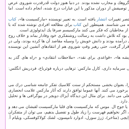
 گروهك و محارب نشده بودند. در دنیا هنوز دولت قَدرقدرت شوروی عرض
توصیفش از دوران مذكور با این عبارات درج شده، انجام داده است. اما
انتشار
یافته است. به تعبیر نویسنده «ماركسیست ها»،
كتاب
ه می شناسند. همینطور این
كتاب
برای مطالعه افرادی نوشته شده كه با
وه از مخاطبان كه فكر می كنند ماركسیسم صرفا یك ایدئولوژی است.
 بود كه تلاش داشت به رسالت روشنفكری خود وفادار بماند و خلاف روح
ی درآمده بودند و دانش خویش را وسیله مقاصد آن ها كرده بودند، ولی در
ر گرفت، حتی رهبر وقتِ شوروی هم از انتقادهای آتشین این نویسنده
 اندیشه ها»، «قواعدی برای نقد»، «ملاحظات انتقادی» و «راه های گذر به
سرمایه داری، كارل ماركس: تزهایی درباره فوئرباخ، فردریش انگلس:
 را، بعنوان بخشی مستحكم از سنت كلاسیك تفكر جامعه شناسی درك می
برخورد می كنند. آنها عموما توافق دارند كه آثار ماركس علامت انحصاری
ی دانند. برای مثال این دیدگاه آیزاك دویچر در بیوگرافی ها و تحلیل
دارد.
، یا جوج ال. موس كه ماركسیست های قلبا ماركسیست لقبشان می دهد و
، اگر نخواهیم فهرست را زیاد طول و تفصیل بدهیم، می توان از متفكران
یچی (متاخر)، ژرژ سورل، ادوارد تامپسون، لشك كولاكوفسكی، ویلیام آ.