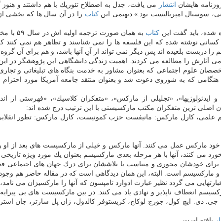
روزنامه هایشان
انتشار
می یافت، جدل به اصطلاح تئوریك با هم داشتند و هنوز
انی، سوسیال امپریالیست بود.» دیهیمی این
كتاب
را در آن سال ها كه بخشی از 
 شده، باید گفت این
كتاب
به همان صورت ترجمه اولیه اش در سال ۵۹ با مختصر تغییرات
سانی نوشته شده كه این فلسفه ها را نمی شناسند و تظاهر هم نمی كنند ك
را دربست بلعیده اند پس دیگر نمی تواند از آنِ آنها باشد، و هم برای آن گر
ی آثارش را مطالعه می كردند. اهمیت زندگی دانشگاهی این پژوهشگر در این
 متخصصان علوم اجتماعی كه بعنوان مشاور به خدمت بنگاه های تبلیغاتی و تجار
ی كه به شوروی دعوت شد و بعنوان منتقد جامعه آمریكا مورد احترام قرا
«آرمانها و ایدئولوژیها»، «تجلیلی از ماركس»، «متفكران كلاسیك»، «فهرستی از
 اصلی ترین متفكران مكتب ماركسیستی با این ترتیب درج شده اند:
م علمی، كارل ماركس: مانیفست حزب كمونیست، كارل ماركس: تطور انقلابی 
ود ماركس عمل می كنند. آنها ماركس و خیلی از ماركسیست های بعد از او
خورد می كنند، آنها با هر مرحله بعدی ماركسیسم بعنوان یك مورد ویژه تاریخی 
برای خودشان محوری و متناسب با تلاششان برای درك جهان های اجتماعی فعلی م
د و ماركسیسم است. البته، این همان دیدگاهی است كه در مقاله حاضر هم وجود 
ایی می گردد نظیر عبارت ادوارد تامپسون كه آنها را ماركسیزان می نامد
كسیسم انعطاف ناپذیر و نهادی یاد می كنند. در بین ماركسیست های بی پیرایه
 جی. دی. ایچ كول، جورج لوكاچ، كریستوفر كالدول، ژان پل سارتر، جان استرا
ار
یافته است.