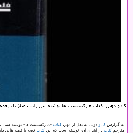
كادو دونی: كتاب ماركسیست ها نوشته سی.رایت میلز با ترجمه 
به گزارش
كادو
دونی به نقل از مهر،
كتاب
«ماركسیست ها» نوشته سی. رای
مترجم
كتاب
در ابتدای آن، نوشته است كه این
كتاب