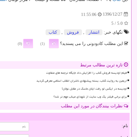
1396/12/27
11:55:06
/ 5
5.0
تگهای خبر:
انتشار
,
فروش
,
كتاب
این مطلب کادودونی را می پسندید؟
(0)
(1)
تازه ترین مطالب مرتبط
فیلم اودیسه فروش کتاب را افزایش داد جایگاه ترجمه های متفاوت
اربعین به روایت کتاب، بسته پیشنهادی ناشران انقلاب اسلامی معرفی گردید
اودیسه در ایکس لو رفت ایلان ماسک در مقابل نولان!
برای برخی فیلتر یک وب سایت از شهدای میناب مهم تر شد؟
نظرات بینندگان در مورد این مطلب
نام: