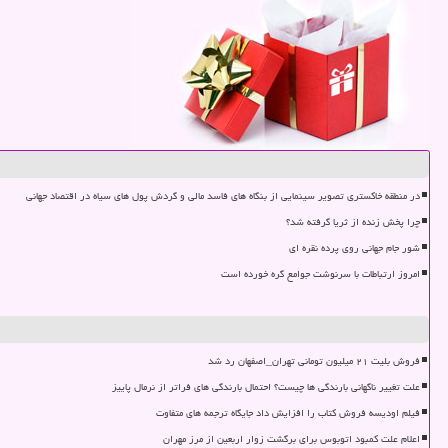
در منطقه خاکستری تصویر سینمایی از بنگاه های فاسد مالی و گردش پول های سیاه در اقتصاد جهانی
چرا پخش زنده از ثریا گرفته شد؟
شور جام جهانی روی پرده نقره ای
امروز ارتباطات با سرنوشت جوامع گره خورده است
فروش بلیت ۲۱ میلیون تومانی تهران_اصفهان رد شد
علت تغییر ناگهانی بارندگی ها چیست؟ احتمال بارندگی های فراتر از نرمال پاییز
فیلم اودیسه فروش کتاب را افزایش داد جایگاه ترجمه های متفاوت
اعلام علت کمبود اتوبوس برای برگشت زوار اربعین از مرز مهران