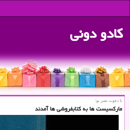
كادو دونی
با دعوت نشر نو؛
ماركسیست ها به كتابفروشی ها آمدند