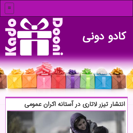
منو
كادو دونی
انتشار تیزر لاتاری در آستانه اكران عمومی