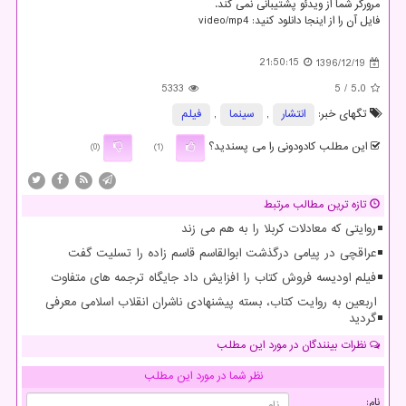
مرورگر شما از ویدئو پشتیبانی نمی كند.
فایل آن را از اینجا دانلود كنید: video/mp4
21:50:15
1396/12/19
5333
/ 5
5.0
تگهای خبر:
انتشار
,
سینما
,
فیلم
این مطلب کادودونی را می پسندید؟
(0)
(1)
تازه ترین مطالب مرتبط
روایتی که معادلات کربلا را به هم می زند
عراقچی در پیامی درگذشت ابوالقاسم قاسم زاده را تسلیت گفت
فیلم اودیسه فروش کتاب را افزایش داد جایگاه ترجمه های متفاوت
اربعین به روایت کتاب، بسته پیشنهادی ناشران انقلاب اسلامی معرفی
گردید
نظرات بینندگان در مورد این مطلب
نظر شما در مورد این مطلب
نام: