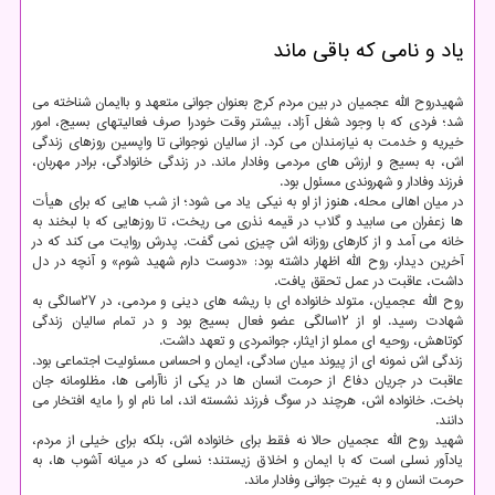
یاد و نامی که باقی ماند
شهیدروح الله عجمیان در بین مردم کرج بعنوان جوانی متعهد و باایمان شناخته می
شد؛ فردی که با وجود شغل آزاد، بیشتر وقت خودرا صرف فعالیتهای بسیج، امور
خیریه و خدمت به نیازمندان می کرد. از سالیان نوجوانی تا واپسین روزهای زندگی
اش، به بسیج و ارزش های مردمی وفادار ماند. در زندگی خانوادگی، برادر مهربان،
فرزند وفادار و شهروندی مسئول بود.
در میان اهالی محله، هنوز از او به نیکی یاد می شود؛ از شب هایی که برای هیأت
ها زعفران می سابید و گلاب در قیمه نذری می ریخت، تا روزهایی که با لبخند به
خانه می آمد و از کارهای روزانه اش چیزی نمی گفت. پدرش روایت می کند که در
آخرین دیدار، روح الله اظهار داشته بود: «دوست دارم شهید شوم» و آنچه در دل
داشت، عاقبت در عمل تحقق یافت.
روح الله عجمیان، متولد خانواده ای با ریشه های دینی و مردمی، در ۲۷سالگی به
شهادت رسید. او از ۱۲سالگی عضو فعال بسیج بود و در تمام سالیان زندگی
کوتاهش، روحیه ای مملو از ایثار، جوانمردی و تعهد داشت.
زندگی اش نمونه ای از پیوند میان سادگی، ایمان و احساس مسئولیت اجتماعی بود.
عاقبت در جریان دفاع از حرمت انسان ها در یکی از ناآرامی ها، مظلومانه جان
باخت. خانواده اش، هرچند در سوگ فرزند نشسته اند، اما نام او را مایه افتخار می
دانند.
شهید روح الله عجمیان حالا نه فقط برای خانواده اش، بلکه برای خیلی از مردم،
یادآور نسلی است که با ایمان و اخلاق زیستند؛ نسلی که در میانه آشوب ها، به
حرمت انسان و به غیرت جوانی وفادار ماند.