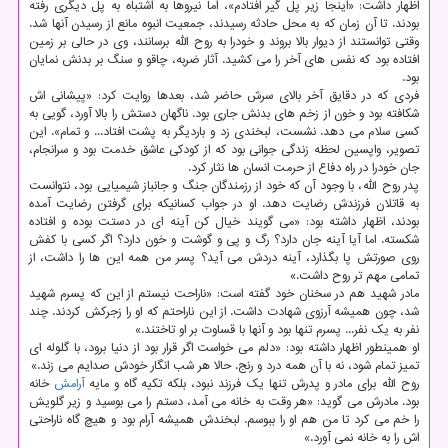
اظهار داشت: «اینجا زیر پل گیر افتادم»، اما نیروها به اشتباه به پل دیگری رفته
بودند. تا آن زمان که به محل حادثه رسیدند، جمعیت انبوه مانع از رسیدن آنها شد.
وقتی توانستند از دیوار بالا بروند و خودرا به روح الله برسانند، وی در حالی بر زمین
افتاده بود که نفس های آخر را می کشید. آثار ضربه، چاقو و سنگ بر بدنش نمایان
بود.
فردی که در دقایق آخر بالای سرش حاضر شد، بعدها روایت کرد: «پیشانی اش
شکافته بود و خون از زخم های بدنش جاری بود. ناگهان دستش را بالا آورد، گویی به
کسی سلام می دهد. نشست، لبخندی زد و باردیگر به پشت افتاد... و تمام». این
تصویر، واپسین لحظه زندگی جوانی بود که از کودکی عاشق خدمت بود و سرانجام،
جان خودرا در راه دفاع از حرمت انسان ها نثار کرد.
پدر روح الله، با وجود آن که خود از رزمندگان جنگ و جانباز شیمیایی بود، نتوانست
به قاتلان فرزندش رضایت دهد. او در جواب کسانیکه برای گرفتن رضایت آمده
بودند، اظهار داشته بود: «می گویند خیال کن آینه ای در دستت بوده و افتاده
شکسته. اما آیا آینه جان دارد؟ رگ و پی و گوشت و خون دارد؟ اگر کسی با کفش
روی صورتش پا بگذارد، آینه دردش می آید؟ پسر من همه این ها را داشت، از
تمامی مهم تر روح داشت.»
مادر شهید هم در سخنان خود گفته است: «ناراحت نیستم از این که پسرم شهید
شد، چون همیشه آرزوی شهادت داشت. از این ناراحتم که او را زجرکش کردند. چند
نفر به یک نفر... پسرم تنها بود و آنها با قساوت بر او تاختند.»
او همینطور اظهار داشته بود: «دلم می خواست اگر قرار بود از دنیا برود، با گلوله ای
تمیز تمام شود، نه با آن همه درد و رنج. حالا هر شب انگار خودش صدایم می زند.»
روح الله برای مادر و پدرش تنها یک فرزند نبود، بلکه تکیه گاه و مایه
آرامش
خانه
بود. مادرش می گوید: «هر وقت به خانه می آمد، دستم را می بوسید و زیر گلویش
را خم می کرد تا من هم او را ببوسم. لبخندش همیشه آرام بود و هیچ گاه ناراحتی
اش را به خانه نمی آورد.»