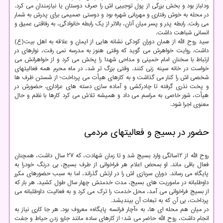
ودلباز بود و بخش بزرگی از پول توجیبی اش را صرف دوستان یا نیازمندان می کرد.
در محله به خوش رفتاری و مهربانی شهره بود و دوستی صمیمی برای پدرش به شمار
می رفت. رابطه پدر و پسر میان آنان، بالاتر از یک رابطه خانوادگی، به رفاقتی عمیق و
انسانی شباهت داشت.
سید روح الله از همان دوران کودکی نشانه هایی از ایمان و علاقه به اهل بیت(ع)
داشت. روایت خواهرش می گوید که وقتی هنوز به مدرسه نمی رفت، نوارهای در
ارتباط با سخنان امام خمینی و مداحی شهدا را پخش می کرد و از خواهرانش می
خواست در خانه سینه زنی کنند. وقتی بزرگ تر شد، در ماه محرم همه فعالیتهای
شخصی اش را کنار می گذاشت و به کارهای هیأت می پرداخت؛ از شستن ظرف ها
و پخت نذری گرفته تا چادرکشی و آماده سازی دسته های عزاداری. حضورش در
هیأت، شور خاصی به مراسم می داد و همیشه تلاش می کرد کارها با نظم و حال
معنوی اجرا شود.
حضور در بسیج و فعالیتهای مردمی
روح الله از ۱۲سالگی وارد بسیج شد و تا زمان شهادت، که ۲۷ سال داشت، همچنان
فعال باقی ماند. او بمحض اعلام هر فراخوانی از طرف بسیج، بی درنگ خودرا به
پایگاه می رساند. دوران سربازی اش را در ارتش گذراند، اما به سبب حضورهای مکرر
داوطلبانه در ماموریت های بسیج، مدت خدمتش چهار سال طول کشید. هر بار که
از بسیج فراخوانی می آمد، محل خدمت را ترک می کرد و به فعالیت داوطلبانه می
پرداخت، بی آن که به تبعات آن بیندیشد.
در میان هم محله ای ها، به «آچار فرانسه پایگاه» معروف بود. هر جا کاری نیاز به
انجام داشت، روح الله حاضر می شد؛ از کارهای ساده مانند جارو زدن حیاط و جفت