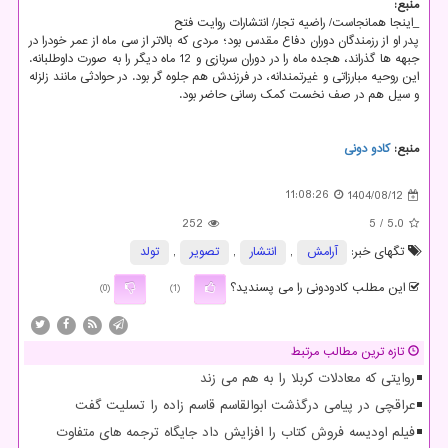
منبع:
_اینجا همانجاست/ راضیه تجار/ انتشارات روایت فتح
پدر او از رزمندگان دوران دفاع مقدس بود؛ مردی که بالاتر از سی ماه از عمر خودرا در
جبهه ها گذراند، هجده ماه را در دوران سربازی و 12 ماه دیگر را به صورت داوطلبانه.
این روحیه مبارزاتی و غیرتمندانه، در فرزندش هم جلوه گر بود. در حوادثی مانند زلزله
و سیل هم در صف نخست کمک رسانی حاضر بود.
منبع:
كادو دونی
11:08:26
1404/08/12
252
/ 5
5.0
تگهای خبر:
آرامش
,
انتشار
,
تصویر
,
تولد
این مطلب کادودونی را می پسندید؟
(0)
(1)
تازه ترین مطالب مرتبط
روایتی که معادلات کربلا را به هم می زند
عراقچی در پیامی درگذشت ابوالقاسم قاسم زاده را تسلیت گفت
فیلم اودیسه فروش کتاب را افزایش داد جایگاه ترجمه های متفاوت