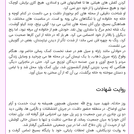
کردن کفش های هیئتی ها تا فعالیتهای فنی و امدادی. هیچ کاری برایش کوچک
نبود و هیچ مسئولیتی را از خود دور نمی کرد.
او شناخت دقیقی از محله های کم برخوردار داشت و می دانست در کدام کوچه و
خانه چه خانواده ای با تنگناهای مالی روبه رو است. در مناسبت های مختلف، با
هماهنگی بسیج، برای آنان بسته های غذایی می برد؛ گونی برنج، چند کیلو گوشت،
یک شانه تخم مرغ یا مقداری پول نقد. خودش هم از خانواده ای مرفه نبود، اما رنج
دیگران را بالاتر از خود احساس می کرد. هر بار که در خانه از این کارها صحبت می
کرد، رنگ به چهره اش نمی ماند؛ از شدت تأثر از دیدن نیازمندان، بغض در گلویش
می نشست.
در حوادثی مانند زلزله و سیل هم در صف نخست کمک رسانی حاضر بود. هنگام
وقوع زلزله سرپل ذهاب، با یک نیسان آبی در محله ها می چرخید و وسایل زندگی
مردم را جمع آوری و بین صدمه دیدگان توزیع می کرد. حتی در ماجرایی دیگر،
هنگامی که پمپ بنزینی گرفتار آتشسوزی شد، برای کمک وارد محل شد و با لباس
و دستان سوخته به خانه برگشت، بی آن که از آن سخنی به میان آورد.
روایت شهادت
روز حادثه، شهید سید روح الله عجمیان همچون همیشه به نیت خدمت و آرام
سازی اوضاع، در منطقه حضور داشت. در جریان اغتشاشات و ناآرامی ها، وقتی دید
دو زن چادری در بین جمعیت و زیر پل مورد بی احترامی قرار گرفته اند، برای نجات
آنان خودرا به میان جمعیت رساند. او سلاحی نداشت و تنها با دستان خالی کوشش
کرد از حرمت آن زنان دفاع کند، اما در بین جمعیتی خشمگین گرفتار شد.
به روایت نزدیکانش، همان لحظات پایانی، خود با پایگاه بسیج تماس گرفت و