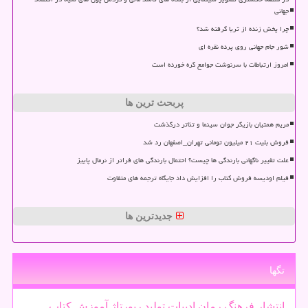
جهانی
چرا پخش زنده از ثریا گرفته شد؟
شور جام جهانی روی پرده نقره ای
امروز ارتباطات با سرنوشت جوامع گره خورده است
پربحث ترین ها
مریم همتیان بازیگر جوان سینما و تئاتر درگذشت
فروش بلیت ۲۱ میلیون تومانی تهران_اصفهان رد شد
علت تغییر ناگهانی بارندگی ها چیست؟ احتمال بارندگی های فراتر از نرمال پاییز
فیلم اودیسه فروش کتاب را افزایش داد جایگاه ترجمه های متفاوت
جدیدترین ها
تگها
انتشار
فرهنگ
رمان
ادبیات
تولید
رپورتاژ
آموزش
كتاب