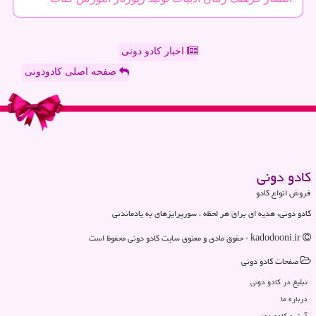
اخبار کادو دونی
صفحه اصلی کادودونی
كادو دونی
فروش انواع کادو
کادو دونی، هدیه ای برای هر لحظه ، سورپرایزهای به یادماندنی
kadodooni.ir - حقوق مادی و معنوی سایت كادو دونی محفوظ است
صفحات كادو دونی
تبلیغ در كادو دونی
درباره ما
آرشیو كادو دونی