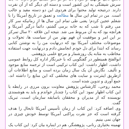
سرش شیفتگی به این کشور است و دسته ای دیگر که از آن نفرت
دارند. درنتیجه تولید محتوا برای هردوی این دو دسته مفید و جالب
است. من در تمام این سال ها
مطالعه
و تعمق در تاریخ آمریکا را با
شغلم عجین کردم؛ یعنی طی تمام این سال ها از زمانیکه سر کار
می رفتم تا شب که به خانه برمی گشتم، دائماً درگیر آمریکا و
هرآنچه بود که به آن مربوط می شد. نتیجه این علاقه ۲۰ سال تمرکز
بر این امر و موفقیت آن فهم بهتر من از سیاست ها، تحولات و
موضوعات مختلف آمریکا بود که درنهایت من را به نوشتن کتابی
رساند که ابتدا برای دل خودم انجامش دادم و درنهایت جهت استفاده
مخاطب به مثابه یک روزشمار و مرجع علمی پژوهشی.
ابوالفتح همینطور در گفتگویی که با خبرنگار اداره کل روابط عمومی
داشت، اظهار داشت: این کتاب ترکیبی است از ترجمه منابع موجود
و تألیف. نگارش آن یک سال زمان برده است و منابع اطلاعات آن
ازطریق اینترنت و سایت های مختلفی که این منابع را داشته اند،
جمع آوری و تدوین شده است.
محمد روحی، کارشناس پژوهش معاونت برون مرزی در رابطه با
این کتاب اظهار نمود: این کتاب را چندبار خواندم و باید به هوشمندی
نویسنده که از مدیران و محققان باسابقه سازمان است، تبریک
گفت.
وی اضافه کرد: این کتاب از زمان تأسیس آمریکا تابحال را هدف
گرفته است که جز نفرت پراکنی آمریکا توسط خودش چیزی در
جهان نمی بینیم.
تهمینه بختیاری رنانی، پژوهشگر، هم در اینباره بیان کرد: این کتاب یک