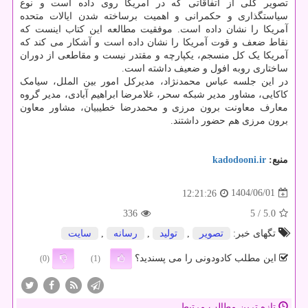
تصویر کلی از اتفاقاتی که در آمریکا روی داده است و نوع
سیاستگذاری و حکمرانی و اهمیت برساخته شدن ایالات متحده
آمریکا را نشان داده است. موفقیت مطالعه این کتاب اینست که
نقاط ضعف و قوت آمریکا را نشان داده است و آشکار می کند که
آمریکا یک کل منسجم، یکپارچه و مقتدر نیست و مقاطعی از دوران
ساختاری روبه افول و ضعیف داشته است.
در این جلسه عباس محمدنژاد، مدیرکل امور بین الملل، سیامک
کاکایی، مشاور مدیر شبکه سحر، غلامرضا ابراهیم آبادی، مدیر گروه
معارف معاونت برون مرزی و محمدرضا خطیبیان، مشاور معاون
برون مرزی هم حضور داشتند.
منبع:
kadodooni.ir
1404/06/01
12:21:26
336
/ 5
5.0
تگهای خبر:
تصویر
,
تولید
,
رسانه
,
سایت
این مطلب کادودونی را می پسندید؟
(0)
(1)
تازه ترین مطالب مرتبط