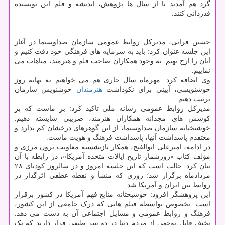
گرد هم آمدند تا از سال ها پژوهش، اندیشه و قلم این نویسنده
قدردانی کنند.
حسین قرایی، مدیرکل روابط عمومی سازمان صداوسیما در آغاز
این جلسه عنوان کرد: باید به سرمایه های فرهنگی خود دقت کنیم و
آنان را ارج نهیم. به وجود همکاران صاحب قلم و هنرمند، مباهات می
نماییم.
وی اضافه کرد: مهرماه سال جاری هم می خواهیم به بهانه روز
خوشنویسی، آیینی برای نکوداشت
هنرمندان
خوشنویس سازمان
ترتیب دهیم.
مدیرکل روابط عمومی رسانه ملی تاکید کرد: بر ماست که بر
کوشش های مجدانه همکاران هنرمند، ضریبی شایسته دهیم.
خوشبختانه سازمان صداوسیما، از این گوهرهای درخشان کم ندارد و
معتقدم پاسداشت آنها، پاسداشت فرهنگ و هویت ماست.
در ادامه، امیرعلی ابوالفتح، همکار بازنشسته معاونت برون مرزی و
مؤلف کتاب «روزشمار تاریخ ایالات متحده آمریکا»، در رابطه با آن
بیان کرد: جالب است که این جلسه امروز و در سالروز کودتای ۲۸
مردادماه برگزار شد؛ روزی که منشأ و نقطه عطفی اثرگذار در
روابط بین ایران و آمریکا شد.
این پژوهشگر افزود: خوشبختانه منابع فهم آمریکا در کشور برقرار
است. بخصوص بواسطه فیلم هایی که درک جامعی از این کشور،
فرهنگ و روابط عمومی و مسایل اجتماعی آن به دست می دهد.
بخش قابل توجهی از مردم دنیا در دو سر طیفی قرار دارند که یک