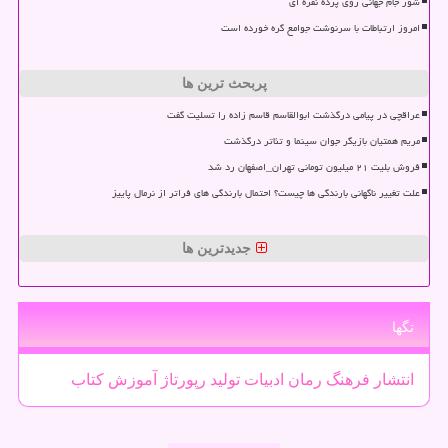
شور جام جهانی روی پرده نقره ای
امروز ارتباطات با سرنوشت جوامع گره خورده است
پربحث ترین ها
عراقچی در پیامی درگذشت ابوالقاسم قاسم زاده را تسلیت گفت
مریم همتیان بازیگر جوان سینما و تئاتر درگذشت
فروش بلیت ۲۱ میلیون تومانی تهران_اصفهان رد شد
علت تغییر ناگهانی بارندگی ها چیست؟ احتمال بارندگی های فراتر از نرمال پاییز
جدیدترین ها
تگها
انتشار
فرهنگ
رمان
ادبیات
تولید
رپورتاژ
آموزش
كتاب