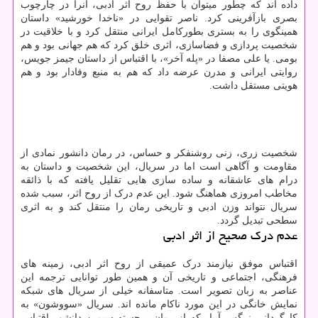
داده اند که چطور میتوان با حفظ روح اثر ادبی، آنرا در چارچوب
بصری بازآفرینی کرد. ناصر تقوایی در «ناخدا خورشید» داستان
همینگوی را به بستری بطورکامل ایرانی منتقل کرد و با خلاقیت در
شخصیت پردازی و فضاسازی، اثری خلق کرد که هم جهانی بود و هم
بومی. یا علی مصفا در «پله آخر»، با اقتباس از داستان جیمز جویس،
روایتی ایرانی و مدرن عرضه داد که هم به منبع وفادار بود و هم
هویتی مستقل داشت.
شخصیت زری، زنی روشنفکر و حساس، در رمان دانشور نمادی از
مقاومت و آگاهی است اما در سریال، این شخصیت و داستان به
درام های عاشقانه و ساده سازی هایی تقلیل یافته که با ذائقه
مخاطب امروزی هماهنگ شود. این عدم درک از روح اثر، سبب شده
سریال نتواند وزن ادبی و تاریخی رمان را منتقل کند و به اثری
سطحی تبدیل گردد.
عدم درک صحیح از اثر ادبی
اقتباس موفق نیازمند درک عمیقی از روح اثر ادبی، زمینه های
فرهنگی، اجتماعی و تاریخی آن و همین طور توانایی ترجمه این
عناصر به زبان تصویر است. متاسفانه خیلی از سریال های شبکه
نمایش خانگی در این مورد ناکام مانده اند. سریال «سووشون» به
کارگردانی نرگس آبیار که از رمان برجسته سیمین دانشور اقتباس