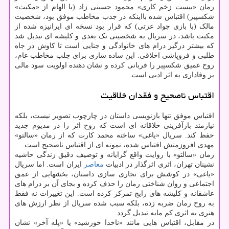
رمان «بیست زخم کاری» محمود حسینی زاد (با الهام از «مکبث»
شکسپیر) اقتباس شده بااینکه در جذب مخاطب موفق بود، شخصیت
مالک (با بازی جواد عزتی) که قرار بود نسخه ای ایرانیزه شده از
مکبث باشد، در سریال به شخصیتی تک بعدی و کلیشه ای تبدیل شد
که بیشتر درگیر درام های خانوادگی و جنایی است تا کاوش در جاه
طلبی و فروپاشی اخلاقی. این ساده سازی برای جلب مخاطب عام،
روح عمیق شکسپیر را قربانی کرده و نشان دهنده اولویت سود مالی
بر وفاداری به اثر ادبی است.
اقتباس ناصحیح و فقدان خلاقیت
اقتباس موفق تنها بازنویسی داستان در چارچوب تصویر نیست، بلکه
نیازمند بازآفرینی خلاقانه ای است که روح اثر را در مدیوم جدید
حفظ کند. سریال «یاغی» ساخته محمد کارت که از رمان «سالتو»
مهدی افروزمنش اقتباس شده، نمونه ای از اقتباس ناصحیح است.
رمان «سالتو» با روایت واقع گرایانه و توصیف دقیق زندگی حاشیه
نشینان تهران، اثری اثرگذار در ادبیات
معاصر
ایران است. اما سریال
«یاغی» در کوشش برای تجاری سازی داستان، بخشهایی از عمق
اجتماعی و روان شناختی رمان را حذف کرده و بجای آن بر درام های
عاشقانه و کلیشه های رایج تمرکز کرده است. این تغییرات نه فقط
به روح رمان ضربه زده، بلکه سبب شده سریال از نظر ارزش های
هنری به اثری کم مایه تبدیل گردد.
در مقابل، اقتباس هایی مانند «ناخدا خورشید» یا «پله آخر» نشان