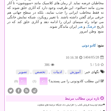
مخاطبان عرضه نماید. از رمان های کلاسیک مانند «سووشون» تا آثار
مدرن مانند «سالتو»، این ظرفیت وجود دارد که آثاری خلق شوند که
نه فقط مخاطب ایرانی را جذب نمایند، بلکه در سطح جهانی هم
حرفی برای گفتن داشته باشند. با تغییر رویکرد، شبکه نمایش خانگی
می تواند راه سینمای ایران را ادامه دهد و آثاری خلق کند که در
تاریخ
فرهنگ
و
هنر
ایران ماندگار شوند.
منبع: وطن امروز
منبع:
كادو دونی
1404/05/28
10:16:38
386
/ 5
5.0
تگهای خبر:
آموزش
,
ادبیات
,
تخصص
,
تصویر
این مطلب کادودونی را می پسندید؟
(0)
(1)
تازه ترین مطالب مرتبط
فیلم اودیسه فروش کتاب را افزایش داد جایگاه ترجمه های متفاوت