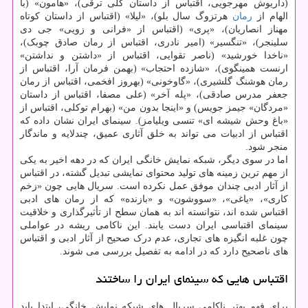
(داریوش مهرجویی، اقتباس از داستان گلی ترقی)، «هامون» (با
الهام از
رمان
هرتزوگ سال بلو)، «لیلا» (اقتباس از داستان کوتاه
مهناز انصاریان)، «پری» (اقتباس از «فرانی و زویی» جی دی
سلینجر)، «تنگسیر» (امیر نادری، اقتباس از رمان صادق چوبک)،
«ناخدا خورشید» (ناصر تقوایی، اقتباس از «داشتن و نداشتن»
ارنست همینگوی)، «شازده احتجاب» (بهمن فرمان آرا، اقتباس از
رمان هوشنگ گلشیری)، «گاوخونی» (بهروز افخمی، اقتباس از رمان
جعفر مدرس صادقی)، «پله آخر» (علی مصفا، اقتباس از داستان
«مردگان» جیمز جویس) و «اینجا بدون من» (بهرام توکلی، اقتباس از
«باغ وحش شیشه ای» تنسی ویلیامز). سینمای ایران نشان داده که
اقتباس از ادبیات می تواند به خلق آثاری عمیق، چندلایه و ماندگار
منجر شود.
اما در سوی دیگر، شبکه نمایش خانگی ایران که در دهه اخیر به یکی
از مهم ترین زمینه های تولید محتوای نمایشی تبدیل گشته، در اقتباس
از آثار ادبی چندان موفق عمل نکرده است. سریال هایی چون «زخم
کاری»، «یاغی»، «سووشون» و «بازنده» که از رمان های ادبی
اقتباس شده اند، نتوانسته اند به همان سطح از تأثیرگذاری و خلاقیت
سینمای اقتباسی ایران دست یابند. این ناکامی ریشه در عواملی
چون غلبه انگیزه های تجاری، عدم درک صحیح از آثار ادبی و اقتباس
های ناصحیح دارد که در ادامه به تفصیل بررسی می شوند.
اقتباس هایی که سینمای ایران را ساختند
برای فهم بهتر ناکامی سریال های شبکه نمایش خانگی، ابتدا باید