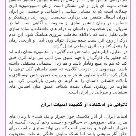
شده، نمونه ای بارز از این مشکل است. رمان «سووشون» اثری
چندلایه است که به مسایل سیاسی، اجتماعی و جنسیتی در ایران
دوران اشغال متفقین می پردازد. شخصیت زری، زنی روشنفکر و
حساس، در رمان دانشور نمادی از مقاومت و آگاهی است اما در
سریال، این شخصیت و داستان به درام های عاشقانه و ساده سازی
هایی تقلیل یافته که با ذائقه مخاطب امروزی هماهنگ شود. این عدم
درک از روح اثر، سبب شده سریال نتواند وزن ادبی و تاریخی رمان
را منتقل کند و به اثری سطحی تبدیل گردد.
در مقابل، فیلم هایی مانند «درخت گلابی» یا «هامون» نشان داده اند
که چطور یک کارگردان با فهم عمیق متن ادبی می تواند اثری خلق
کند که هم به منبع وفادار باشد و هم زبان سینمایی مستقلی داشته
باشد. مهرجویی در «درخت گلابی» نه فقط داستان گلی ترقی را
بازگو کرد، بلکه با تصاویر شاعرانه و روایت عمیق، حس نوستالژی و
تأملات فلسفی داستان را به گونه ای بصری بازآفرینی کرد. این
تفاوت در رویکرد، نشان دهنده شکاف عمیق میان اقتباس های
سینمایی و سریالی در ایران است.
ناتوانی در استفاده از گنجینه ادبیات ایران
ادبیات ایران، از آثار کلاسیک چون «هزار و یک شب» تا رمان های
مدرن مانند «سووشون»، «سالتو» و «بیست زخم کاری»، گنجینه ای
غنی از داستان ها و مضامین است که می تواند بستری مناسب برای
خلق آثار نمایشی باشد اما شبکه نمایش خانگی به علت محدودیت