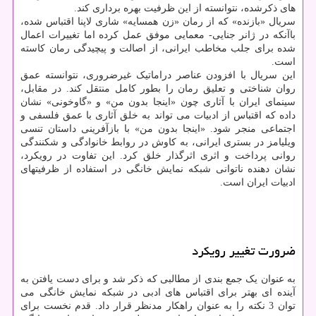
های ذکرشده، نتوانسته از این ظرفیت بهره برداری کند.
سریال «بازنده» که از رمان «زن همسایه» شاری لاپنا اقتباس شده،
باآنکه در ژانر جنایی- معمایی موفق عمل کرده اما تغییرات اعمال
شده برای جلب مخاطب ایرانی، از اصالت و پیچیدگی رمان کاسته
است.
این سریال با افزودن عناصر دراماتیک غیرضروری، نتوانسته عمق
روان شناختی و تعلیق رمان را بطور کامل منتقل کند. در مقابل،
سینمای ایران با آثاری چون «اینجا بدون من» و «گاوخونی» نشان
داده که اقتباس از ادبیات می تواند به خلق آثاری با عمق فلسفی و
اجتماعی منجر شود. «اینجا بدون من» با بازآفرینی داستان تنسی
ویلیامز در بستری ایرانی، به کاوش در روابط خانوادگی و شکنندگی
روانی پرداخت و اثری اثرگذار خلق کرد. این تفاوت در رویکرد،
نشان دهنده ناتوانی شبکه نمایش خانگی در استفاده از ظرفیتهای
ادبیات ایران است.
ضرورت تغییر رویکرد
به عنوان یک جمع بندی از مطالبی که ذکر شد و برای دست یافتن به
آینده ای بهتر برای اقتباس های ادبی در شبکه نمایش خانگی می
توان 3 نکته را به عنوان راهکار مدنظر قرار داد. قدم نخست برای