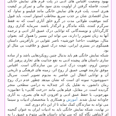
بهبود وضعیت اقتباس های ادبی در پلت فرم های نمایش خانگی
است، فاصله گرفتن از اولویت بندی سود مالی و تمرکز بر کیفیت
هنری است. پلت فرم های نمایش خانگی مانند فیلیمو و نماوا، که
مدل اقتصادی شان بر جذب سریع مخاطب استوار است، باید قبول
کنند موفقیت طولانی مدت در گرو خلق آثاری است که نه فقط
سرگرم کننده، بلکه ماندگار و اثرگذار باشند. سرمایه گذاری روی
کارگردانان و نویسندگانی که توانایی درک عمیق آثار ادبی و ترجمه
آنها به زبان تصویر را دارند، می تواند این مسیر را هموار کند. بعنوان
مثال، موفقیت «ناخدا خورشید» ناصر تقوایی در بازآفرینی داستان
همینگوی در بستری ایرانی، نتیجه درک عمیق و خلاقیت بی مثال او
بود.
شبکه نمایش خانگی هم باید بدنبال چنین رویکردهایی باشد و از ساده
سازی داستان های پیچیده ادبی به نفع جذابیت های تجاری پرهیز کند.
دومین لزوم، تقویت درک ادبی در بین سازندگان است. اقتباس
موفق نیازمند فهمی عمیق از روح اثر، زمینه های فرهنگی و تاریخی
آن و توانایی انتقال این عناصر به مدیوم تصویر است. سریال
«سووشون» نمونه ای است که نشان میدهد چطور عدم درک روح
رمان دانشور، به تقلیل یک اثر چندلایه به درامی سطحی منجر
گردیده است. در مقابل، فیلم هایی مانند «درخت گلابی» یا «هامون»
مهرجویی، با حفظ عمق ادبی و افزودن لایه های بصری، به آثاری
جاودانه تبدیل شدند.
آموزش
و همکاری با متخصصان ادبیات و سینما
می تواند به سازندگان کمک نماید تا از این دام دوری کنند.
در نهایت، شبکه نمایش خانگی باید به ادبیات ایران به عنوان گنجینه
ای لایتناهی نگاه کند که می تواند داستان هایی متنوع و عمیق را به