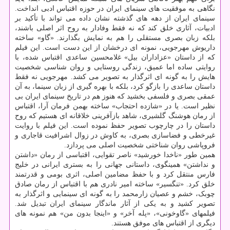
نگاهی به موفقیت های سینمای ایران در حوزه اقتباس ادبی انداخت.
سینمای ایران از دهه های گذشته نشان داده می تواند با تأکید بر
ادبیات، آثاری خلق کند که نه فقط وفادار به روح اثر اصلی باشند،
بلکه زبان بصری مستقلی را هم به نمایش بگذارند. «گاو» ساخته
داریوش مهرجویی، نمونه ای درخشان از این دست است. این فیلم
که از داستان «عزاداران بیل» غلامحسین ساعدی اقتباس شده، با
روایتی ساده اما عمیق، زندگی روستایی و روان شناسی شخصیت
هایش را به گونه ای اثرگذار به تصویر می کشد. مهرجویی نه فقط
داستان ساعدی را بازگو کرد، بلکه با بهره گیری از زبان سینما، به آن
عمقی بصری و فلسفی بخشید که هنوز هم در تاریخ سینمای ایران بی
نظیر است. یا در «شازده احتجاب» ساخته بهمن فرمان آرا، اقتباس
از رمان هوشنگ گلشیری، شاهد بازآفرینی خلاقانه ای هستیم که روح
داستان را در چارچوب تصویر حفظ نموده است. این فیلم با روایت
غیرخطی و فضاسازی بصری، به کاوش در زوال اشرافیت قاجاری و
فروپاشی روان شناختی شخصیت اصلی می پردازد.
همین طور «ناخدا خورشید» ناصر تقوایی، اقتباسی از رمان «داشتن
و نداشتن» همینگوی، داستانی جهانی را به بستری ایرانی در خلیج
فارس منتقل کرد و با حفظ مضامین اصلی، اثری بومی و قدرتمند
خلق کرد. «تنگسیر» ساخته امیر نادری هم با اقتباس از رمان صادق
چوبک، خشم و عصیان زارمحمد را به گونه ای سینمایی و اثرگذار به
تصویر کشید و به یکی از آثار ماندگار سینمای ایران تبدیل شد.
فیلمهای «گاوخونی»، «پله آخر» و «اینجا بدون من» هم نمونه های
دیگری از اقتباس های موفق هستند.