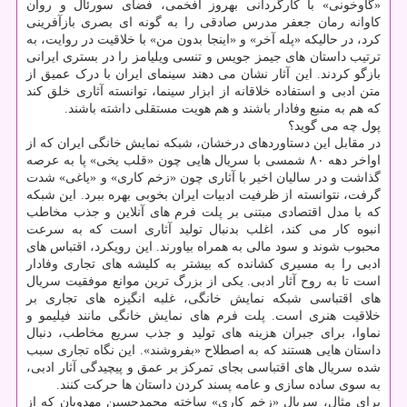
«گاوخونی» با کارگردانی بهروز افخمی، فضای سورئال و روان
کاوانه رمان جعفر مدرس صادقی را به گونه ای بصری بازآفرینی
کرد، در حالیکه «پله آخر» و «اینجا بدون من» با خلاقیت در روایت، به
ترتیب داستان های جیمز جویس و تنسی ویلیامز را در بستری ایرانی
بازگو کردند. این آثار نشان می دهند سینمای ایران با درک عمیق از
متن ادبی و استفاده خلاقانه از ابزار سینما، توانسته آثاری خلق کند
که هم به منبع وفادار باشند و هم هویت مستقلی داشته باشند.
پول چه می گوید؟
در مقابل این دستاوردهای درخشان، شبکه نمایش خانگی ایران که از
اواخر دهه ۸۰ شمسی با سریال هایی چون «قلب یخی» پا به عرصه
گذاشت و در سالیان اخیر با آثاری چون «زخم کاری» و «یاغی» شدت
گرفت، نتوانسته از ظرفیت ادبیات ایران بخوبی بهره ببرد. این شبکه
که با مدل اقتصادی مبتنی بر پلت فرم های آنلاین و جذب مخاطب
انبوه کار می کند، اغلب بدنبال تولید آثاری است که به سرعت
محبوب شوند و سود مالی به همراه بیاورند. این رویکرد، اقتباس های
ادبی را به مسیری کشانده که بیشتر به کلیشه های تجاری وفادار
است تا به روح آثار ادبی. یکی از بزرگ ترین موانع موفقیت سریال
های اقتباسی شبکه نمایش خانگی، غلبه انگیزه های تجاری بر
خلاقیت هنری است. پلت فرم های نمایش خانگی مانند فیلیمو و
نماوا، برای جبران هزینه های تولید و جذب سریع مخاطب، دنبال
داستان هایی هستند که به اصطلاح «بفروشند». این نگاه تجاری سبب
شده سریال های اقتباسی بجای تمرکز بر عمق و پیچیدگی آثار ادبی،
به سوی ساده سازی و عامه پسند کردن داستان ها حرکت کنند.
برای مثال، سریال «زخم کاری» ساخته محمدحسین مهدویان که از