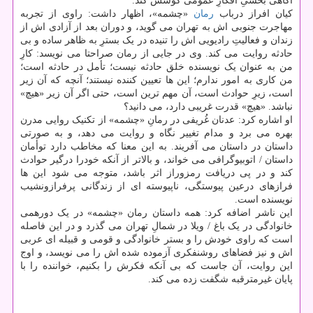
آگاهی بخشیِ افکارِ عمومی کوشش کند.
کیان افراز درباب
رمان
«چشمه»، اظهار داشت: راوی از تجربه
مهاجرت جنوبی اش به تهران می گوید، و دوران بعد از آزادی اش از
زندان و فعالیتِ رادیویی اش را تنیده در یک بسترِ به ظاهر ساده و بی
حادثه روایت می کند. وی در جایی از رمان صراحتا می نویسد: کارِ
من به عنوان یک نویسنده خلق حادثه نیست؛ تأمل در حادثه است؛
من کاری به امور ندارم؛ این ها تعیین کننده نیستند؛ آنچه که آن زیر
است، زیرِ حوادث است، آن مهم ترین است، حتی اگر آن زیر «هیچ»
نباشد. «هیچ» قدرت غریبی دارد، می دانید؟
او اشاره کرد: عدنان غُریفی در رمانِ «چشمه» از تکنیک روایی مدرن
بهره می برد و مدام تغییر نگاه و روایت می دهد، و به صورتی
داستان در داستان می آفریند. به این معنا که مخاطب دارد توأمان
داستان / اتوبیوگرافی می خواند، و بالاتر از آنکه خودرا درگیر حوادث
کند و در پی دریافت رمزوراز اثر باشد، متوجه می شود این ها
فرازهای درعین پیوستگی، ناپیوسته ای از زندگانی پرفرازونشیب
نویسنده است.
این ناشر اضافه کرد: همه داستان رمان «چشمه» در یک دورهمی
خانوادگی در یک باغ / ویلا در شمالِ تهران می گذرد و در این فاصله
است که راوی خودش را و بستر خانوادگی و قومی و قبیله ای عربی
اش و نیز فضاهای روشنفکری آزموده شده اش را می نویسد، و اوج
این روایت، آن جاست که بی آنکه فکرش را بکنیم، خواننده را با
پایان غیرمترقبه شگفت زده می کند.