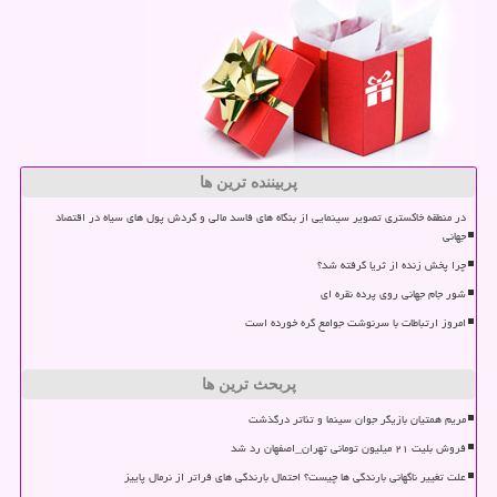
پربیننده ترین ها
در منطقه خاکستری تصویر سینمایی از بنگاه های فاسد مالی و گردش پول های سیاه در اقتصاد
جهانی
چرا پخش زنده از ثریا گرفته شد؟
شور جام جهانی روی پرده نقره ای
امروز ارتباطات با سرنوشت جوامع گره خورده است
پربحث ترین ها
مریم همتیان بازیگر جوان سینما و تئاتر درگذشت
فروش بلیت ۲۱ میلیون تومانی تهران_اصفهان رد شد
علت تغییر ناگهانی بارندگی ها چیست؟ احتمال بارندگی های فراتر از نرمال پاییز