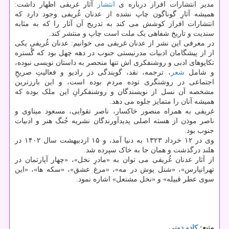
مدیر انتشارات افراز درباره ی
انتشار
آثار غریفی اظهار داشت:
همیشه آثارِ گوناگون چاپ نشده از عدنان غُریفی وجود دارد که
انتشارات افراز کوشش می کند به تدریج آن آثار را که به مثابه
سندیت و تاریخ شفاهی یک ملت است چاپ و منتشر کند.
در معرفی این نشر از عدنان غریفی می خوانیم: عدنان غُریفی یکی
از از پیشگامان ادبیات مدرنیستی جنوب در دهه چهل بود که گُستره
تکاپوهای ادبی و روشنفکری اش تنها منحصر به داستان نویسی نبوده،
و شامل
شعر
، ترجمه، نقد، گویندگی در رادیو و فعالیتِ صریحِ
اجتماعی در روشنگری توده مردم بوده است، و این بارزترین
مشخصه آن نسل از نویسندگان و روشنفکرانِ این ملک بوده که
همیشه آنان را متمایز جلوه می دهد.
غریفی به همراه منصور خاکسار، ناصر تقوایی، مسعود میناوی و
ناصر موذن از هسته اصلی پدیدآورندگان نشریه جُنگ هنر و ادبیات
جنوب بود.
وی در ۱۲ خرداد ۱۳۲۳ به دنیا آمد، و ۱۵ اردبیهشت سال ۱۴۰۲ در
هلند درگذشت و همان جا به خاک سپرده شد.
از آثار عدنان غُریفی می توان به «مادرِ نخل»، «چهار آپارتمان در
تهرانپارس»، «شنل پوش در مه»، «مرغ عشق»، «سکه ها»، «این
سوی عطر قبیله» و «نخل مشتعل» اشاره نمود.
منبع:
كادو دونی