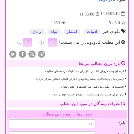
1404/03/16
11:36:08
359
/ 5
5.0
تگهای خبر:
ادبیات
,
انتشار
,
تولد
,
رمان
این مطلب کادودونی را می پسندید؟
(0)
(1)
تازه ترین مطالب مرتبط
فیلم اودیسه فروش کتاب را افزایش داد جایگاه ترجمه های متفاوت
اربعین به روایت کتاب، بسته پیشنهادی ناشران انقلاب اسلامی معرفی گردید
اودیسه در ایکس لو رفت ایلان ماسک در مقابل نولان!
برای برخی فیلتر یک وب سایت از شهدای میناب مهم تر شد؟
نظرات بینندگان در مورد این مطلب
نظر شما در مورد این مطلب
نام: