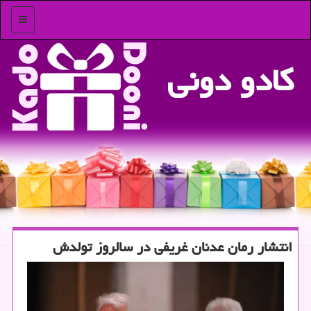
منو
كادو دونی
انتشار رمان عدنان غریفی در سالروز تولدش