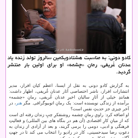
کادو دونی: به مناسبت هشتادویکمین سالروز تولد زنده یاد
عدنان غُریفی، رمانِ «چشمه» او برای اولین بار منتشر
گردید.
به گزارش کادو دونی به نقل از ایسنا، اعظم کیان افراز، مدیر
انتشارات افراز، ناشر اختصاصی آثار عدنان غُریفی، اظهار داشت:
همانندِ خیلی از آثارِ سالیان اخیرِ عدنان غُریفی، رمانِ «چشمه»
برآمده از زندگی نویسنده است: یک رمانِ اتوبیوگرافی. مگر
هنر
، در
آخر چیزی جز حدیثِ نفس است؟
او اضافه کرد: راویِ رمانِ چشمه روشنفکرِ چپِ زندان رفته ای است
که از میانِ کارِ اقتصادی (آن هم در بنگاه های بین المللی) و فعالیتِ
فرهنگی و ادبی، دومی را برمی گزیند، و بعد از آزادی از زندان به
دعوتِ رضا سیدحسینی، کار در رادیو را انتخاب می کند تا در جهتِ