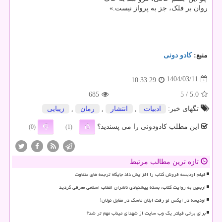
روان بر فلک، جز به پرواز نیست.»
منبع:
كادو دونی
1404/03/11
10:33:29
685
/ 5
5.0
تگهای خبر:
ادبیات
,
انتشار
,
رمان
,
زیبایی
این مطلب کادودونی را می پسندید؟
(0)
(1)
تازه ترین مطالب مرتبط
فیلم اودیسه فروش کتاب را افزایش داد جایگاه ترجمه های متفاوت
اربعین به روایت کتاب، بسته پیشنهادی ناشران انقلاب اسلامی معرفی گردید
اودیسه در ایکس لو رفت ایلان ماسک در مقابل نولان!
برای برخی فیلتر یک وب سایت از شهدای میناب مهم تر شد؟