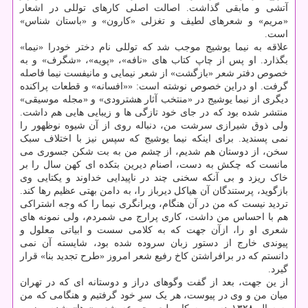
آتشی و مابقی گذاشت. اصالت اصلی کارهای توللی در اشعار
«مریم» و شعرهای لطیف و تغزلی «کارون» و «باستان شناس»
است.
علاقه به نیما یوشیج موجب شد که توللی نام دختر خودرا «نیما»
بگذارد. او پس از چاپ کتاب های «نافه»، «پویه»، «شگرف» و به
خصوص دفتر شعر «بازگشت» از شعر نیمایی و مانیفست نیما فاصله
گرفت. او دراین خصوص نوشته است: ««افسانه» و قطعات پراکنده
دیگری از نیما یوشیج در «منتخب آثار هشترودی» و «مجله موسیقی»
منتشر شده بود که در جای خود تازگی ها و زیبایی هایی هم داشت.
ولی ذوق شیرازی سرشت من، دنباله روی از آن شیوه نوظهور را
نمی پسندید. برای اینکه نیما یوشیج که سپس نیز با اختلاف سبک
سخن، از دوستان هم شدیم، از چشم من به بت شکن جسوری می
مانست که چکش به دست، اصنام دیرین بتکده ای کهن سال را بر
خاک ریزد و بی آنکه سخنی چند در ناپیدایی خداوند و یکتایی وی
بازگوید، پرستندگان آن هیاکل دیرباز را، به دامن بهتی عظیم رها کند.
تردید نیست که من در آن هنگام، ویرانگری نیما را که وجه اشتراکی
هم با احساس من داشت، کاری پرارج می شمردم، ولی نمونه های
شعری او را، ازآن جهت که به کلامی سست و ابیاتی معلول و
پیوندی خارج از دستور زبان سروده شده بود، شایسته آن نمی
دانستم که در برافراشتن کاخ رفیع شعر امروز «طرح تجدید بنا» قرار
گیرد.
از ین جهت، بعد از گفت وگوهای دراز و دوستانه ای که در تهران
میان من و وی در پیوست، هر یک سرِ خود گرفتیم و هنگامی که من