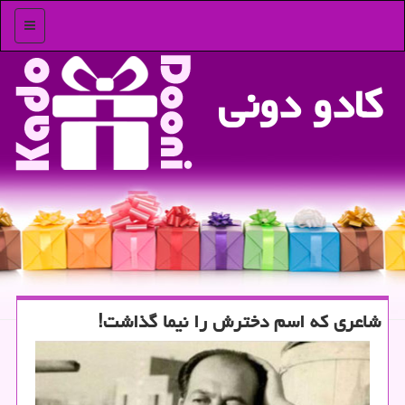
منو
كادو دونی
شاعری که اسم دخترش را نیما گذاشت!