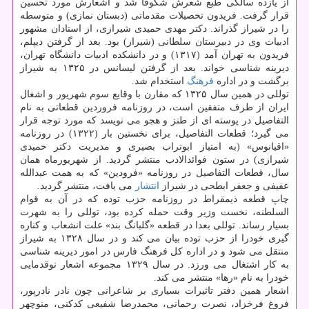
از یازده سالگی طبع شعرش شکوفا شد و اشعارش مورد تحسین
قرار گرفت. فریدون تحصیلات مقدماتی (دبستان نمازی) و متوسطه
را در شیراز گذراند. دکتر مهدی حمیدی شیرازی، از استادان مشهور
ادبیات وی در دبیرستان سلطانی (شیراز) بود. بعد از گرفتن دیپلم،
فریدون به تهران آمد (۱۳۱۷) و در دانشکده ادبیات دانشگاه تهران،
دیرینه شناسی خواند. بعد از گرفتن لیسانس در ۱۳۲۵ به شیراز
برگشت و در اداره
فرهنگ
استخدام شد.
توللی در همین سال ۱۳۲۵ که مقارن با وقایع سوم شهریور و اشغال
ایران از طرف متفقین است، در روزنامه فروردین قطعاتی به نام
التفاصیل در پوسته ای از طنز و هجو می نویسد که مورد توجه قرار
می گیرد؛ قطعات التفاصیل، برای نخستین بار (۱۳۲۲) در روزنامه
«اقیانوس» (به امتیاز ابوتراب بصیری و مدیریت دکتر حمیدی
شیرازی) در ستون فوائدالادب منتشر گردید. از شهریورماه همان
سال، قطعات التفاصیل در روزنامه «فرودین» که به همت عبدالله
عفیفی و جعفر ابطحی در شیراز
انتشار
می یافت، منتشر گردید.
چاپ قطعه ذیمقراط در روزنامه حزب توده که در آن به قوام
السلطنه، نخست وزیر وقت حمله کرده بود، توللی را به شهرت
بسیار رساند. توللی بعدا در قطعه «گلبانگ بند» علت انشعاب و کناره
گیری خودرا از حزب توده بیان می کند و در سال ۱۳۲۸ به شیراز
منتقل می شود و در اداره کل فرهنگ فارس در امور دیرینه شناسی
به کار اشتغال می ورزد. در سال ۱۳۲۹ مجموعه اشعار نوقدمایی
خودرا به نام «رها» منتشر می کند.
اشعار همین دفتر تاثیرات بسیاری بر شاعرانی چون نادر نادرپور،
فروغ فرخزاد، نصرت رحمانی، محمدرضا شفیعی کدکنی، منوچهر