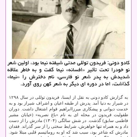
کادو دونی: فریدون توللی مدتی شیفته نیما بود، اولین شعر
نو خودرا تحت تأثیر «افسانه» نیما گفت و به خاطر علاقه
شدیدش به پدر شعر نو فارسی، نام دخترش را «نیما»
گذاشت، اما در دوره ای دیگر به شعر کهن روی آورد.
به گزارش کادو دونی به نقل از ایسنا، فریدون توللی در سال ۱۲۹۸
در شیراز به دنیا آمد. پدرش از طبقه اعیان و اشراف شیراز بود و به
خدمت دیوانی و پیشکاری میرزاابراهیم قوام اشتغال داشت. دوران
طفولیت فریدون در محله ای به نام «باغ نصریه» (خیابان مشیر
فاطمی سابق) گذشت. در شش سالگی (۱۳۰۴) مادرش را از دست
داد و به همراه تنها خواهرش، شرایط سختی را از سر گذراند. فقدان
مادرش که شاعر بود، سبب شد که او به روماتیسم قلبی مبتلا شود.