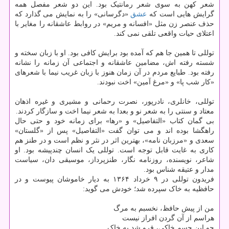
شعر کهن به سوی شعر رمانتیک بود. این دو شعر مفصل همه
گرایش هایی است که
عشق
«دگرسانی» را به نمایش می گذارد که
حذف عنصر زن مثل «افسانه و مریم» در روابط عاشقانه را مغایر با
اعتلای حیات واقعی تلقی نمی کند.
توللی تا همین جا هم که آمده بود برایش کافی بود. او با زبان سخته و
شسته رفته اش، مضامین عاشقانه و اجتماعی آن زمانه را نشانه
رفته بود. طبایع مردم در آن زمان هنوز با زبان غریب نیما با شعرهای
«کار شب پا» و «مرغ آمین» اخت نبودند.
توللی، خانلری، نادرپور، نصرت رحمانی و مشیری و غیره اذهان
معتاد و سنتی را به شعر نو و بعدا به شعر نیما اخت و سازگار کردند.
بی گمان کتاب «التفاصیل» و «رها» برای زمانه خود و حتی حال
راهگشا بوده اند و می توان گفت «التفاصیل» پس از «گلستان»
سعدی و «مرزبان نامه»، بهترین اثر در نثر و نظم است و در طنز هم
کاری به غایت قابل توجه است. توللی یک انسان چندپیشه بود. او
شاعر، نویسنده، روزنامه نگار، طنزپرداز، موسیقی دان، سیاست
مدار و عتیقه شناس بود.
فریدون توللی در ۹ خرداد ۱۳۶۴ به دیار خاموشان پیوست و در
حافظیه به خاک سپرده شد؛ خودش می گوید:
من از پیش حافظ، نخسبم به مرگ
هراسم از آن گردن افراز نیست
چو این جسم خاکی، فرو شد به خاک