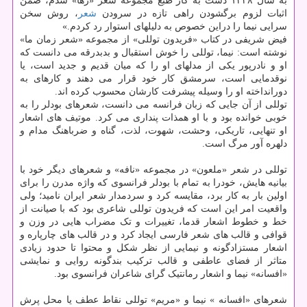
به سال ۱۳۲۸ دست به کار طبع مجموعه شعر «رها» شدم، ضمن
اثبات لزوم برگشودن راهی تازه در سرودن
شعر
، روش سخن
سرایی نیما را دراین خصوص به دلیلهای استوار رد کردم.»
فیض شریفی در کتاب «فریدون توللی» از مجموعه «شعر زمان ما»
نوشته است: نیما، توللی را خوش استقبال و بدبدرقه می دانست که
او و نادرپور یکی از مدلهای او را که میان قدیم و جدید است، یا
نوقدمایی است، سرمشق کار خود قرار می دهند و کارهای به
دورانداخته او را وسیله پیشرفت کارشان محسوب کرده اند.
توللی از آن جایی که زبان فرانسه می دانست، شعرهای بودلر را به
خوبی خوانده بود و با او همذات پنداری می کرد. موتیف های اشعار
او تنهایی، تاریکی، وحشت، شهوت، لذت، گناه و ضرباهنگ مدام و
دلهره آور مرگ است.
توللی در شعر «ملعون» در مجموعه «نافه» و شعرهای دیگر خود با
بیانیه هایش، خودرا به تمام با بودلر فرانسوی که واژه مدرن را برای
اولین بار به کار برد، مقایسه کرد و سردمدار شعر ایران نامید؛ ولی
واقعیت امر این است که فریدون توللی شاعری بود که با صیانت از
خط و خطوط اشعار قدما، تغییرات و تک مضراب هایی در وزن و
قوافی و قالب های شعر فارسی ایجاد کرد و در قالب های چارپاره و
اشعار مستزادگونه و نیمایی از نظر شکل و محتوا تا حدود زیادی
متاثر از فضای عاطفی و قالب ترکیب بندگونه روایی و نمایشی
«افسانه» نیما و اشعار رمانتیک گرای شاعران فرانسوی بود.
شعرهای «افسانه » نیما و «مریم» توللی نقاط عطف یا محل پرش