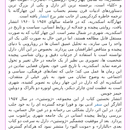
و «کلیا» است، برجسته ترین اثر دارل و یکی از بزرگ ترین
دستاوردهای ادبیات قرن بیستم بحساب می آید. این چهارگانه با
ترجمه خاطره کردکریمی از جانب نشر برج
انتشار
یافته است.
چهارگانه اسکندریه، که در فاصله سالهای ۱۹۵۷ تا ۱۹۶۰ انتشار
یافت، روایتی پیچیده و چندلایه از روابط انسانی، سیاست و تاریخ در
اسکندریه، شهری در شمال مصر است. این چهار کتاب که به صورت
مستقل قابل مطالعه هستند، اما درعین حال به صورت کلی یک اثر
واحد را می سازند، به تحلیل عمیق انسان ها در رویارویی با دنیای
پیچیده و متناقض اطرافشان می پردازند. بخصوص در این آثار، دارل
توانسته است با استفاده از جزئیات دقیق و روان شناسی پیچیده
شخصیت ها، تصویری بی نظیر از یک جامعه در حال تغییر و تحول
عرضه نماید. اسکندریه، با تاریخ غنی خود، بعنوان فضایی نمادین در
این رمان ها عمل می کند؛ جایی که تضادهای فرهنگی، سیاسی و
اجتماعی به وضوح نمایان می شود. به باور خیلی از منتقدان،
اسکندریه ای که دارل در این چهار رمان به تصویر کشیده، شهری
است به عظمت لندنِ چارلز دیکنز، پاریسِ اونوره دو بالزاک و دوبلینِ
جیمز جویس.
انتشار نخستین کتاب از این مجموعه، «ژوستین»، در سال ۱۹۵۷
آغازگرِ این
سفر
ادبی بود و فورا توجه گسترده ای را به خود جلب
کرد. در این اثر، دارل بشکلی بی رحمانه و در عین حال حساس، به
بررسی روابط پیچیده انسانی در یک جامعه شهری پرآشوب می
پردازد. بعد از موفقیت چشمگیر «ژوستین»، دارل به سرعت دو کتاب
بعدی «بالتازار» و «مونت آلیو» را منتشر نمود که هرکدام گسترش