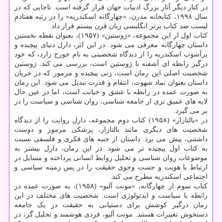
در کنار دیگر آثار بزرگ ادبیات جهان قرار گرفته است. تاجایی که در
سال ۱۹۹۸، کتابخانه مدرن، «چهارگانه اسکندریه» را در رتبه هفتادمِ
لیست صد کتاب برتر انگلیسی زبان قرن بیستم قرار داد.
کتاب اول از این مجموعه، «ژوستین» (۱۹۵۷)، بعنوان نقطه نخستین
داستان چهارگانه معرفی می شود. در این اثر، دارل دنیای پیچیده و
پرآشوب اسکندریه را از دیدگاه شخصیتی به نام جورج زارد، که خود
درگیر رابطه ای آشفته با ژوستین است، بررسی می کند. ژوستین
شخصیت اصلی این رمان است، زنی پیچیده و مرموز که در جریان
داستان بعنوان نماد شهوت، انتقام و قدرت تبدیل می شود. این رمان
به صورت عمده در رابطه با عشق و خیانت است، اما در عین حال
لایه های عمیق تری از جامعه شناسی، روان شناسی و سیاست را در
بر می گیرد.
در «بالتازار» (۱۹۵۸) کتاب دوم مجموعه، دارل روایت را از دیدگاه
شخصیت های دیگری مانند بالتازار، پزشکی مرموز و دوست
داشتنی، پیش می برد. داستان از جنبه های فکری و فلسفی نسبت
به کتاب اول پیچیده تر می شود. در این رمان، دارل بیشتر به
موضوعات روان شناسی و تحلیل روابط انسانی پرداخته و مسایل در
ارتباط با هویت و جست وجوی حقیقت را در پس زمینه سیاسی و
اجتماعی اسکندریه مطرح می کند.
کتاب سوم از چهارگانه، «مونت آلیو» (۱۹۵۸)، به صورت عمده در
رابطه با سیاست و ایدئولوژی است. شخصیت های مختلف در این
رمان درگیر کوشش برای دستیابی به حقیقت در یک جامعه
دستخوش تغییرات هستند. مونت آلیو، فردی هوشمند و تحلیل گر، در