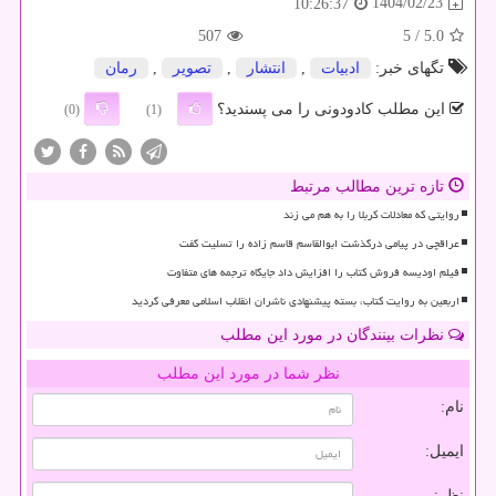
1404/02/23
10:26:37
507
/ 5
5.0
تگهای خبر:
ادبیات
,
انتشار
,
تصویر
,
رمان
این مطلب کادودونی را می پسندید؟
(0)
(1)
تازه ترین مطالب مرتبط
روایتی که معادلات کربلا را به هم می زند
عراقچی در پیامی درگذشت ابوالقاسم قاسم زاده را تسلیت گفت
فیلم اودیسه فروش کتاب را افزایش داد جایگاه ترجمه های متفاوت
اربعین به روایت کتاب، بسته پیشنهادی ناشران انقلاب اسلامی معرفی گردید
نظرات بینندگان در مورد این مطلب
نظر شما در مورد این مطلب
نام:
ایمیل:
نظر: