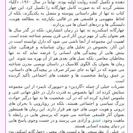
دهنده و تکمیل کننده روایت اولیه بودند. نهایتا در سال ۱۹۶۰، «کلیا»
منتشر گردید که به صورت کامل چهارگانه را تکمیل کرد. این چهار
کتاب نه تنها از نظر داستانی پیوسته و متصل به یکدیگرند، بلکه از
لحاظ مفهومی و فلسفی هم در قالبی یکپارچه به مطالعه هویت،
دلبستگی ها و دردهای انسان ها می پردازند.
چهارگانه اسکندریه نه تنها در زمان انتشارش، بلکه در گذر سال ها
هم بعنوان یکی از مهم ترین آثار ادبی قرن بیستم شناخته شده است.
اهمیت این مجموعه از آنجا ناشی می شود که دارل توانسته است در
این آثار، بخصوص در تحلیل های روان شناسانه و فرهنگی، چنان
بینش هایی از پیچیدگی های انسانی را عرضه نماید که نه تنها
مخاطبان معاصر، بلکه نسل های بعدی هم از آن بهره مند شوند. این
رمان ها بعنوان یک الگوی کلاسیک در داستان نویسی مدرن شناخته
می شوند که در آنها به جای تمرکز صرف بر پیچیدگی های داستانی،
بر عمق روابط شخصیت ها و حقیقت های اجتماعی تأکید گردیده
است.
نشریات خیلی از جمله «گاردین» و «نیویورک تایمز» از این مجموعه
ستایش کرده اند. آنها بخصوص به قدرت دارل در خلق جهانی غنی و
ملموس اشاره کرده اند که در آن، شخصیت ها نه تنها درگیر حوادث
بزرگ سیاسی و اجتماعی هستند، بلکه در رویارویی با بحران های
درونی و هویت جویی های خود هم قرار دارند. این رمان ها همینطور
بعنوان آثار فلسفی شناخته می شوند که پرسش هایی در رابطه با
ماهیت وجود،
عشق
و آزادی می پرسند و در جست وجوی پاسخ هایی
در دنیای پیچیده انسانی هستند.
در خیلی از نظرسنجی ها و لیست های معتبر، «چهارگانه اسکندریه»