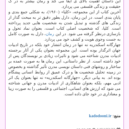
این داستان اهمیت بالای ی ایفا می کند و رمان بیشتر به در ک
حقیقت و زندگی فلسفی می پردازد.
آخرین کتاب از این مجموعه، «کلیا» (۱۹۶۰)، به شکلی جمع بندی و
پایان بندی است. در این رمان، دارل بطور دقیق تر به مبحث گذار از
زندگی های گذشته و تبدیل شدن به شخصیت هایی جدید پرداخته
است. کلیا، که شخصیت اصلی کتاب است، بعنوان نماد تحول و
بازسازی درنظر گرفته می شود. در این
رمان
، دارل به صورت کامل
به جست وجوی هویت و کشف خود می پردازد.
چهارگانه اسکندریه نه تنها در زمان انتشار خود بلکه در تاریخ ادبیات
جهان اثرگذار بوده است. این مجموعه بعنوان یکی از آثار برجسته
ادبیات مدرن شناخته می شود و تاثیرات زیادی بر نویسندگان پس از
خود داشته است. از نظر داستانی، این رمان ها به صورت عمده بر
ساختار و روشهای فنی داستان نویسی مدرن تأثیر گذاشته و بخصوص
در زمینه تحلیل شخصیت ها و درک عمیق از روابط انسانی پیشگام
بوده اند. به بیانی دیگر، «چهارگانه اسکندریه» نه تنها بعنوان یک اثر
ادبی مهم، بلکه بعنوان شاهکاری از ادبیات مدرن و جهانی شناخته
می شود که ارزش های انسانی، اجتماعی و فلسفی را به صورت زیبا
و معناداری در خود جای داده است.
منبع:
kadodooni.ir