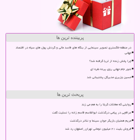
پربیننده ترین ها
در منطقه خاکستری تصویر سینمایی از بنگاه های فاسد مالی و گردش پول های سیاه در اقتصاد
جهانی
چرا پخش زنده از ثریا گرفته شد؟
شور جام جهانی روی پرده نقره ای
حسین وزیری مدیرکل پشتیبانی شد
پربحث ترین ها
روایتی که معادلات کربلا را به هم می زند
عراقچی در پیامی درگذشت ابوالقاسم قاسم زاده را تسلیت گفت
مریم همتیان بازیگر جوان سینما و تئاتر درگذشت
فروش بلیت ۲۱ میلیون تومانی تهران_اصفهان رد شد