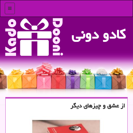
منو
كادو دونی
از عشق و چیزهای دیگر