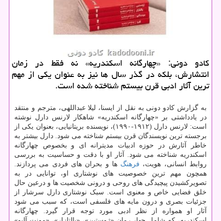
کادو دونی: «چهارگانه اسکندریه» نه فقط در زمان
انتشارش، بلکه در گذر سال ها نیز به عنوان یکی از مهم
ترین آثار ادبی قرن بیستم شناخته شده است.
به گزارش کادو دونی به نقل از ایسنا، لیلا عبداللهی، مترجم و منتقد
در یادداشتی بر «چهارگانه اسکندریه» شاهکار لارنس دارل نوشته
است: لارنس دارل (۱۹۱۲-۱۹۹۰)، نویسنده بریتانیایی، بعنوان یکی از
برجسته ترین نویسندگان قرن بیستم شناخته می شود. دارل بیشتر به
خاطر آثارش در حوزه ادبیات مدیترانه ای و بخصوص چهارگانه
اسکندریه شناخته می شود. آثار او با دقت و حساسیت به بررسی
روابط انسانی، هویت،
فرهنگ
ها و بحران های فردی می پردازند.
همچون مهم ترین خصوصیت های نوشتاری او، توانایی در به
تصویرکشیدن پیچیدگی های روحی و درونی شخصیت ها و درعین حال
خلق فضایی خاص و معنوی است. سبک نوشتاری دارل سرشار از
جزئیات بصری و درون مایه های فلسفی است، که سبب می شود
آثار او همواره از نظر ادبی مورد توجه قرار گیرد. چهارگانه
اسکندریه، که شامل چهار رمان «ژوستین»، «بالتازار»، «مونت آلیو»