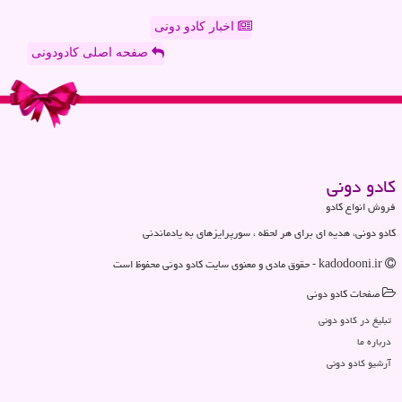
اخبار کادو دونی
صفحه اصلی کادودونی
كادو دونی
فروش انواع کادو
کادو دونی، هدیه ای برای هر لحظه ، سورپرایزهای به یادماندنی
kadodooni.ir - حقوق مادی و معنوی سایت كادو دونی محفوظ است
صفحات كادو دونی
تبلیغ در كادو دونی
درباره ما
آرشیو كادو دونی