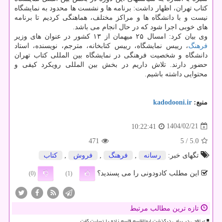
کتاب تهران، اظهار داشت: برنامه ها و نشست ها محدود به نمایشگاه
نیست و با دانشگاه ها و مراکز مختلف، هماهنگی کردیم تا برنامه
های خوبی اجرا شود که در حال انجام می باشد.
وی بیان کرد: امسال ۲۵ میهمان از ۱۳ کشور در عنوان های وزیر
فرهنگ
، رییس نمایشگاه، رییس کتابخانه، مترجم، نویسنده، استاد
دانشگاه و شخصیت فرهنگی در نمایشگاه بین المللی کتاب تهران
حضور دارند. تلاش داریم در بخش بین المللی رویکرد کیفی و
محتوایی داشته باشیم.
منبع:
kadodooni.ir
1404/02/21
10:22:41
471
/ 5
5.0
تگهای خبر:
رسانه
,
فرهنگ
,
فروش
,
كتاب
این مطلب کادودونی را می پسندید؟
(0)
(1)
تازه ترین مطالب مرتبط
عراقچی در پیامی درگذشت ابوالقاسم قاسم زاده را تسلیت گفت