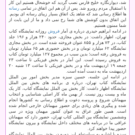
شد، دیوارنگاره خلیح فارس نصب گردید که خوشحال هستیم این کار
با استقبال مردم روبرو شد. پس از آن هم این اتفاق در تمامی
رسانه
ها اطلاع رسانی شد که شاهد یک اتفاق بسیار زیبای رسانه ای بودیم.
این اتفاق بدون کوشش های شما رخ نمی داد و ما از این بابت از
شما ممنون هستیم.
در ادامه ابراهیم حیدری درباره ی آمار
فروش
روزانه نمایشگاه کتاب
تهران، اظهار داشت: در بخش مجازی، حدود ۲۴۰ هزار و ۱۹۶ جلد
کتاب، در ۷۳ هزار و ۸۵۵ عنوان فروخته شده است. در بخش مجازی
نمایشگاه ۶۲ میلیارد تومان و در بخش حضوری هم ۶۵ میلیارد تومان
به فروش رفته است؛ بدین سبب در مجموع ۱۲۷ میلیارد تومان کتاب
به فروش رسیده است. این آمار در بخش فیزیکی تا ساعت ۲۳
جمعه ۱۹ اردیبهشت ماه و در بخش فیزیکی تا ساعت ۱۳ شنبه ۲۰
اردیبهشت ماه به دست آمده است.
در ادامه این جلسه، حسین سبزه مدیر بخش امور بین الملل
نمایشگاه کتاب تهران، درباره ی برنامه های بخش بین الملل
نمایشگاه اظهار داشت: کار بخش بین الملل نمایشگاه کتاب، کار یک
ماه و بیست روز نیست. از بهمن ماه کار اصلی شناسایی و انتخاب
میهمانان شروع و پروسه دعوت و اطلاع رسانی به کشورها انجام
شده و پیگیری های زیادی برای حضور میهمانان خارجی انجام شده
است. همین طور عراق به عنوان کشور میهمان ویژه در سی
وششمین نمایشگاه بین المللی کتاب تهران، حضور دارد که میهمانان
عراقی ما در برنامه های مختلف داخل نمایشگاه و بیرون نمایشگاه
حضور پیدا خواهند کرد.
سبزه با اشاره به سیاستهای این دوره در بخش بین الملل نمایشگاه