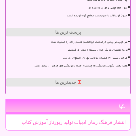
شور جام جهانی روی پرده نقره ای
امروز ارتباطات با سرنوشت جوامع گره خورده است
پربحث ترین ها
عراقچی در پیامی درگذشت ابوالقاسم قاسم زاده را تسلیت گفت
مریم همتیان بازیگر جوان سینما و تئاتر درگذشت
فروش بلیت ۲۱ میلیون تومانی تهران_اصفهان رد شد
علت تغییر ناگهانی بارندگی ها چیست؟ احتمال بارندگی های فراتر از نرمال پاییز
جدیدترین ها
تگها
انتشار
فرهنگ
رمان
ادبیات
تولید
رپورتاژ
آموزش
كتاب