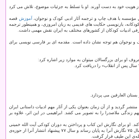
ی از هویت خود به دست آورند. او با تسلط به جزئیات موضوع، تلاش می کرد
آموزش
قصه
کودکانه، بازنویسی حکایت های قدیمی به زبان امروزی، و همینطور ترجمه
معرفی ادبیات کودکان از کشورهای مختلف به ایران نقش مهمی داشت.
ک و نوجوان هم توجه نشان داده است. مقدمه ای بر فارسی نویسی برای
روف او برای بزرگسالان میتوان به موارد زیر اشاره کرد:
بستان العارفین می پردازد.
اثر نادر ابراهیمی، رمانی است که بر مبنای زندگی صدرالمتألهین، ملاصدرای شیرازی نوشته شده است. نخستین بار در سال ۱۳۷۵ منتشر گردید و از آن زمان بعنوان یکی از آثار مهم ادبیات داستانی ایران
زندگی ملاصدرا را به تصویر می کشد. ابراهیمی در این اثر، علاوه بر
کند. او برای نگارش این کتاب و پرداختن به دوران کودکی آیت الله خمینی
و شکل دهی شخصیت او، منش پدر و پدربزرگش، مراحل ازدواج و مبارزات وی در دوره انقلاب؛ نزدیک به ۱۷ سال زمان صرف کرد تا این که درنهایت سال ۷۵ نگارش آنرا به پایان رساند و سال ۷۷ پیشنهاد انتشار آنرا از حوزه‌ی
له‌ی این طیف قرار گرفت.