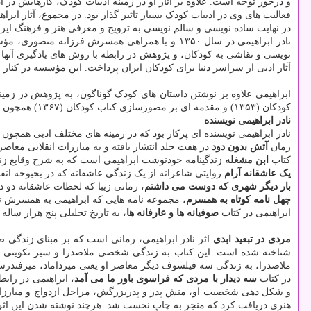
و درخور توجه است. علاوه بر آثار او در زمینه ادبیات کودک، کارهایش در
فعالیت های وی در ادبیات کودک بسیار تاثیر گذار بود. در مجموع، آثار اب
در نهایت ساده نویسی و سالم نویسی به ترویج و معرفی هنر و فرهنگ ایران
نادر ابراهیمی در سال ۱۳۵۰ و با همراهی همسرش فرزانه منصوری، مؤسسه «همگام با کودکان» را با حمایت مالی انتشارات امیرکبیر تأسیس کرد. این مؤسسه با هدف چاپ و ترجمه آثار ادبی کودک و نوجوان،
نویسی و نقاشی به کودکان، و پژوهش در رابطه با روش های یادگیری آنها 
آثار ادبی از سراسر دنیا برای کودکان ایران پرداخت. این مؤسسه در کنا
ابراهیمی علاوه بر نوشتن داستان های کودک گوناگون، به پژوهش در زم
کودکان (۱۳۵۳) و مقدمه ای بر مصورسازی کتاب کودکان (۱۳۶۷) همچون این کتابهای او هستند.
نادر ابراهیمی نویسنده
نادر ابراهیمی نویسنده ای پرکار بود که در زمینه های مختلف ادبی همچون
رمان
آتش بدون دود
در هفت جلد انتشار یافته و به مبارزات انقلابی معاصر می پردازد. ابر
کتاب
ابن مشغله
زندگینامه خودنوشت ابراهیمی است که به شرح وقایع زند
یک عاشقانه آرام
روایتی شاعرانه از یک زندگی عاشقانه که در بحبوحه انقلاب ۵۷ شکل می گیرد. این کتاب از پرفروش ترین آثار 
بار دیگر شهری که دوست می داشتم
، رمانی زیبا که لحظات عاشقانه دو دل
چهل نامه کوتاه به همسرم
، مجموعه نامه هایی که ابراهیمی به همسرش ن
ابراهیمی در کتاب
صوفیانه ها و عارفانه ها
، به تاریخ تحلیلی پنج هزار سال
مردی در تبعید ابدی
شناخته شده است. این کتاب به زندگی شخصی ملاصدرا و سیر تکوینی اندی
ملاصدرا، به زندگی سه فیلسوف دیگر معاصر او یعنی میرداماد، میرفندرس
در کتاب
سه دیدار با مردی که فراسوی باور ما می آمد
، ابراهیمی در رابط
هنری دریافت کرد که منجر به چاپ نخست شد. هرچند نوشته شدن این اثر 