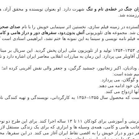
ن جنگ در خطه‌ی نام و ننگ
شهرت دارد. او بعنوان نویسنده و محقق آزاد، هم
صدای صحرا
 شد. مجموعه های تلویزیونی
آتش بدون ِدود، سفرهای دور و دراز هامی و کام
ه فیلم نامه نویسی و سینما به این نمونه ها ختم نشد، ابراهیمی استادی اس
به کارگردانی نادر ابراهیمی، در سالهای ۱۳۵۳–۱۳۵۴ تولید و از تلویزیون ملی ایران پ
ال آقاویلر می پردازد. این رمان به مبارزات انقلابی معاصر ایران اشاره دارد
ادیان، اکبر زنجانپور، جمشید گرگین، و جعفر والی نقش آفرینی کرده اند؛
سیم شده است:
و گوگلان، می پردازد.
ن خود ادامه می دهند.
ها ازدواج می کنند.
مجموعه تلویزیونی دیگری است که محصول سال ۱۳۵۵–۱۳۵۶ به کارگ
استاد مهروند با همکاری دوستانش که می کوشند برنامه ای به نام طرح تربیتی
انب هامی و کامی، همه‌ی وسیله ها و ابزاری که برای یک زندگی مستقل لاز
 دور و دراز خویش را به اقصی نقاط ایران آغاز می کنند. در این سفرها، محق
ی که دارند به زبان بیاورند و انجام بدهند.