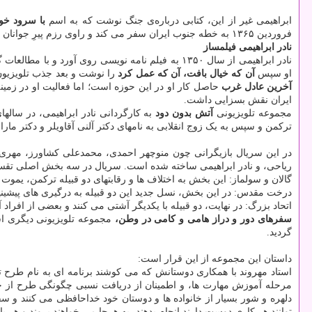
ابراهیمی غیر از این، کتابی درباره‌ی جنگ نوشت که به اسم
با سرود خوا
فروردین ۱۳۶۵ به خطه جنوب ایران سفر می کند و راوی رزم پیرِ جوانان رزمنده شد.
نادر ابراهیمی فیلمساز
نادر ابراهیمی از سال ۱۳۵۰ به فیلم نامه نویسی روی آورد و با مطالعات گسترده در زمینه فیلم سازی، نخستین اثر سینمایی خویش را با نام
او سپس
آن که خیال بافت، آن که عمل کرد
را نوشت و بعد جذب تلویزیون
آخرین عادل غرب
حاصل کار او در این حوزه است؛ اما فعالیت او در زمین
ایران نقش بسزایی داشت.
مجموعه تلویزیونی
آتش بدون دود
ترکمن و سپس به یک زوج انقلابی به نامهای دکتر آلنی آقاویلر و دکتر مار
در این سریال بازیگرانی چون منوچهر احمدی، محمدعلی کشاورز، مهری ود
ریاحی، و نادر ابراهیمی ساخته شده است. سریال در سه بخش اصلی تق
گالان و سولماز: این بخش به اختلاف ها و رقابتهای دو قبیله ترکمن، یموت 
درخت مقدس: در این بخش، نسل جدید این دو قبیله به درگیری های پیشینیا
اتحاد بزرگ: در نهایت، دو قبیله با یکدیگر آشتی می کنند و بعضی از افراد آن
سفرهای دور و دراز هامی و کامی در وطن،
گردید.
داستان این مجموعه از این قرار است:
مرحله آموزش مهارت ها، و اطمینان از دریافت نسبی چگونگی طرح از ج
دلهره و شور بسیار از خانواده ها و دوستان خود خداحافظی می کنند و سفر
توانند هر کاری دوست دارند انجام بدهند، به هرجا می خواهند بروند و هر باور