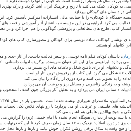
 ادبیات بزرگ سال هم بسیار ارزشمند است که خیلی از آنها را دوست دارم.»
راهیمی به کودکان کمک می کنند با تاریخ و فرهنگ ایران آشنا گردند و درک بهتر
ی در داستان های کودکان بپردازد.
فعالیت می کرد. ابراهیمی در این مؤسسه به انتشار آثار آموزشی و قصه های 
ر انتشار کتاب، طرح های مطالعاتی و پژوهشی گوناگونی را هم اجرا کرد و در 
ینه ی نوشتار کودکانه، ساده نویسی برای کودکان و مصورسازی کتاب های کود
رمان
، داستان کوتاه، فیلم نامه نویسی، و شعر فعالیت داشت. از آثار جدی و مع
اهیمی برای این اثر عنوان «نویسنده برگزیده ادبیات داستانی ۲۰ سال پس از انقلاب» را دریافت کرد.
گی و تلاشهای او برای یافتن شغل و دغدغه های این مسیر می پردازد.
او است.
داده را به تصویر می کشد و درد دوری از زادگاه را بیان می کند.
وشته و به زندگی زناشویی و مسایل ریز و درشت آن می پردازد.
ه ادبیات داستانی ایران می پردازد و به تحلیل آثار بزرگی چون کشف المحجوب و 
شه های فلسفی و عرفانی او می پردازد؛ با روایتهای فلاش بک، لحظات مهم 
کی و شیخ بهاالدین عاملی هم اشاره می کند.
ه با سه نوبت از دیداری هیچگاه انجام نشده با امام خمینی (ره) را گزارش می 
او هیچ وقت به مذاق برخی روشن فکران خوش نیامد و بارها و بارها محل حم