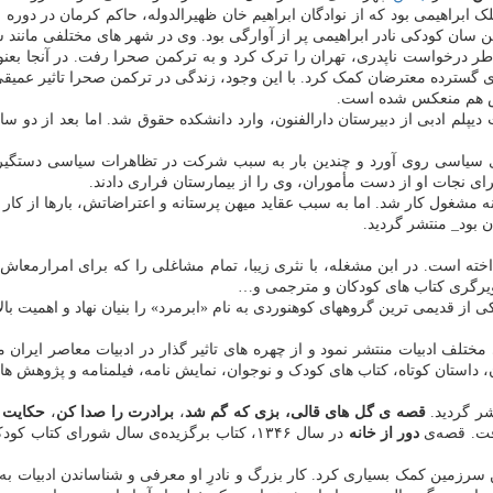
به دنیا آمد. پدر او عطاء الملک ابراهیمی بود که از نوادگان ابراهیم خان ظهیرالدوله، حاکم ک
 سان کودکی نادر ابراهیمی پر از آوارگی بود. وی در شهر های مختلفی مانند 
طر درخواست ناپدری، تهران را ترک کرد و به ترکمن صحرا رفت. در آنجا بعنو
سترده معترضان کمک کرد. با این وجود، زندگی در ترکمن صحرا تاثیر عمیقی بر
ارش هم منعکس شده است.
ت دیپلم ادبی از دبیرستان دارالفنون، وارد دانشکده حقوق شد. اما بعد از دو س
ی نجات او از دست مأموران، وی را از بیمارستان فراری دادند.
 مشغول کار شد. اما به سبب عقاید میهن پرستانه و اعتراضاتش، بارها از کار 
 بود_ منتشر گردید.
خته است. در ابن مشغله، با نثری زیبا، تمام مشاغلی را که برای امرارمع
ویرگری کتاب های کودکان و مترجمی و…
ی از قدیمی ترین گروههای کوهنوردی به نام «ابرمرد» را بنیان نهاد و اهمیت با
 مختلف ادبیات منتشر نمود و از چهره های تاثیر گذار در ادبیات معاصر ایر
، داستان کوتاه، کتاب های کودک و نوجوان، نمایش نامه، فیلمنامه و پژوهش ه
قصه ی گل های قالی، بزی که گم شد
،
برادرت را صدا کن
،
حکایت د
فت. قصه‌ی
دور از خانه
در سال ۱۳۴۶، کتاب برگزیده‌ی سال شورای کتاب کودک می شود و
ن سرزمین کمک بسیاری کرد. کار بزرگ و نادرِ او معرفی و شناساندن ادبیات ب