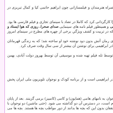
راه هنرمندان و فیلمسازانی چون ابراهیم حاتمی کیا و کمال تبریزی در
کارگردانی کرد که کاملا در تضاد با سینمای تجاری و فیلم فارسی ها بود.
ی
و همینطور فیلم نامه های سینمایی
صدای صحرا، روزی که هوا ایستاد و
ت که در تربیت و کشف ویژگیِ برخی از چهره های مطرح در سینمای امروز
خش گردید. این سریال بر مبنای رمان آتش بدون دود نوشته خود او ساخته شد؛ که به زندگی قهرمانان
 و نادر ابراهیمی برای نوشتن آن بیشتر از سی سال وقت صرف کرد.
 توسط تله فیلم تهیه شده و موسیقی آن توسط بهروز دولت آبادی، بهمن
ردانی، نویسندگی و تهیه کنندگی نادر ابراهیمی است و از برنامه کودک و نوجوان تلویزیون ملی ایران پخش
 و آموزشی برای کودکان ۱۱ تا ۱۳ ساله اجرا کنند. برای این طرح دو نوجوان به نامهای هامی (همایون) و کامی (کامبیز) برمی گزینند. بعد از پایان
م است، در دسترس آن دو گذاشته می شود. (حتی ماشین) دو نوجوان با
قان بدون این که بچه ها بدانند از دور مواظب بچه ها هستند. بچه ها می