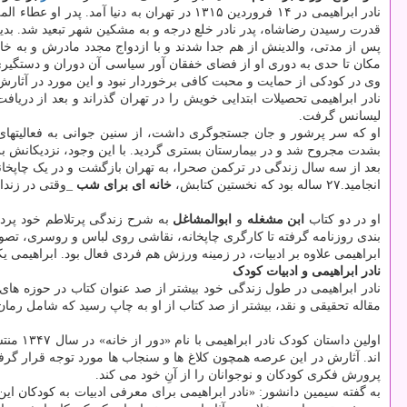
نادر ابراهیمی در ۱۴ فروردین ۱۳۱۵ در تهران 
قدرت رسیدن رضاشاه، پدر نادر خلع درجه و به مشکین شهر تبعید شد. بدین
پس از مدتی، والدینش از هم جدا شدند و با ازدواج مجدد مادرش و به خا
مکان تا حدی به دوری او از فضای خفقان آور سیاسی آن دوران و دستگیری گ
وی در کودکی از حمایت و محبت کافی برخوردار نبود و این مورد در آث
نادر ابراهیمی تحصیلات ابتدایی خویش را در تهران گذراند و بعد از دریاف
لیسانس گرفت.
بشدت مجروح شد و در بیمارستان بستری گردید. با این وجود، نزدیکانش برا
بعد از سه سال زندگی در ترکمن صحرا، به تهران بازگشت و در یک چاپخانه
انجامید.۲۷ ساله بود که نخستین کتابش،
خانه ای برای شب
_وقتی در زندان
او در دو کتاب
ابن مشغله
و
ابوالمشاغل
به شرح زندگی پرتلاطم خود پردا
بندی روزنامه گرفته تا کارگری چاپخانه، نقاشی روی لباس و روسری، تص
ابراهیمی علاوه بر ادبیات، در زمینه ورزش هم فردی فعال بود. ابراهیمی یک
نادر ابراهیمی و ادبیات کودک
نادر ابراهیمی در طول زندگی خود بیشتر از صد عنوان کتاب در حوزه های
مقاله تحقیقی و نقد، بیشتر از صد کتاب از او به چاپ رسید که شامل رمان
اولین داستان کودک نادر ابراهیمی با نام «دور از خانه» در سال ۱۳۴۷ منتشر گردید.
اند. آثارش در این عرصه همچون کلاغ ها و سنجاب ها مورد توجه قرار گر
پرورش فکری کودکان و نوجوانان را از آنِ خود می کند.
به گفته سیمین دانشور: «نادر ابراهیمی برای معرفی ادبیات به کودکان ای