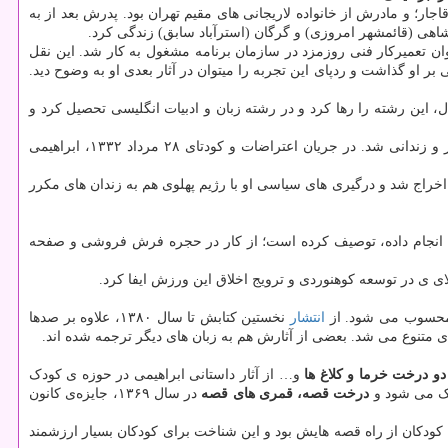
رمان در دوره قاجار؛ و مادرش از خانواده لاریجانی های مقیم تهران بود. پدرش بعد از به
شاهی (قائمشهر امروزی) و گرگان (استرآباد سابق) زندگی کرد.
ان تعمیرکار فنی روزمزد در سازمان برنامه مشغول به کار شد. این نقل
 او گذاشت و ردپای این تجربه را میتوان در آثار بعدی او به وضوح دید.
ال، این رشته را رها کرد و در رشته زبان و ادبیات انگلیسی تحصیل کرد و
او که سر پرشور و جان جستجوگری داشت، از سنین جوانی به فعالیتهای سیاسی روی آورد و چندین بار به سبب شرکت در تظاهرات سیاسی دستگیر و زندانی شد. در جریان اعتراضات و کودتای ۲۸ مرداد ۱۳۳۲، ابراهیمی
اخراج شد و درگیری های سیاسی او با رژیم پهلوی هم به زندان های مکرر
اش انجام داده، توصیف کرده است؛ از کار در حجره فرش فروشی و صفحه
لای ی در توسعه کوهنوردی و ترویج اخلاق این ورزش ایفا کرد.
ان محسوب می شود. از
انتشار
نخستین کتابش تا سال ۱۳۸۰، علاوه بر صدها
ای متنوع می شد. بعضی از آثارش هم به زبان های دیگر ترجمه شده اند.
و درخت خرما و کلاغ ها
و… از آثار داستانی ابراهیمی در حوزه ی کودک
درخت قصه، قمری های قصه
در سال ۱۳۶۹، جایزه‌ی کانون
ه کودکان از راه قصه هایش بود و این شناخت برای کودکان بسیار ارزشمند