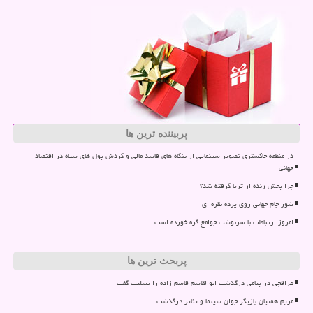
پربیننده ترین ها
در منطقه خاکستری تصویر سینمایی از بنگاه های فاسد مالی و گردش پول های سیاه در اقتصاد
جهانی
چرا پخش زنده از ثریا گرفته شد؟
شور جام جهانی روی پرده نقره ای
امروز ارتباطات با سرنوشت جوامع گره خورده است
پربحث ترین ها
عراقچی در پیامی درگذشت ابوالقاسم قاسم زاده را تسلیت گفت
مریم همتیان بازیگر جوان سینما و تئاتر درگذشت