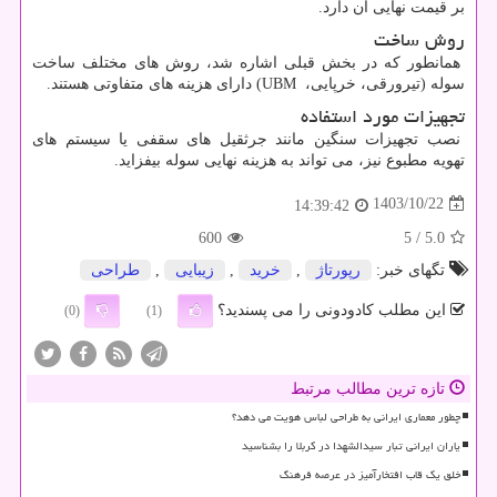
بر قیمت نهایی آن دارد.
روش ساخت
همانطور که در بخش قبلی اشاره شد، روش‌ های مختلف ساخت
سوله (تیرورقی، خرپایی،
UBM
) دارای هزینه‌ های متفاوتی هستند.
تجهیزات مورد استفاده
نصب تجهیزات سنگین مانند جرثقیل‌ های سقفی یا سیستم‌ های
تهویه مطبوع نیز، می ‌تواند به هزینه نهایی سوله بیفزاید.
1403/10/22
14:39:42
600
/ 5
5.0
تگهای خبر:
رپورتاژ
,
خرید
,
زیبایی
,
طراحی
این مطلب کادودونی را می پسندید؟
(0)
(1)
تازه ترین مطالب مرتبط
چطور معماری ایرانی به طراحی لباس هویت می دهد؟
یاران ایرانی تبار سیدالشهدا در کربلا را بشناسید
خلق یک قاب افتخارآمیز در عرصه فرهنگ