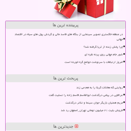
پربیننده ترین ها
در منطقه خاکستری تصویر سینمایی از بنگاه های فاسد مالی و گردش پول های سیاه در اقتصاد
جهانی
چرا پخش زنده از ثریا گرفته شد؟
شور جام جهانی روی پرده نقره ای
امروز ارتباطات با سرنوشت جوامع گره خورده است
پربحث ترین ها
روایتی که معادلات کربلا را به هم می زند
عراقچی در پیامی درگذشت ابوالقاسم قاسم زاده را تسلیت گفت
مریم همتیان بازیگر جوان سینما و تئاتر درگذشت
فروش بلیت ۲۱ میلیون تومانی تهران_اصفهان رد شد
جدیدترین ها