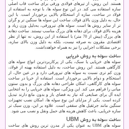
هستند. این روش، از تیرهای فولادی ورقی برای ساخت قاب اصلی
سازه استفاده می ‌کند. در این نوع سوله‌ ها، با توجه به استفاده از
فولاد در ساخت، سازه از استحکام بالایی برخوردار است. با این
حال، به‌ دلیل وزن بالای فولاد، ساخت این سوله‌ ها سنگین‌ تر و گران
‌تر از سایر روش ‌ها است. سوله ‌های تیرورقی، به‌دلیل وزن زیاد و
هزینه بالای فولاد، برای دهانه ‌های بزرگ مناسب نیستند. ساخت دهانه
‌های بزرگ (بیش از 70 متر) با استفاده از این روش، نه تنها از نظر
اقتصادی مقرون به‌ صرفه نیست، بلکه به‌ دلیل وزن بالای سازه،
برخی مشکلات اجرایی را نیز به ‌همراه خواهدداشت.
ساخت سوله ‌به روش خرپایی
سوله‌ های خرپایی یا سبک، یکی از پرکاربردترین انواع سوله‌ های
کارگاهی هستند. این روش ساخت، به‌ دلیل استفاده بهینه از فولاد،
وزن کم تری نسبت به سوله ‌های تیرورقی دارد و در عین حال، از
استحکام و دوام بالایی برخوردار است. استفاده از خرپا در ساخت
سوله‌ های کارگاهی، امکان طراحی دهانه‌ های بزرگ و بدون ستون
میانی را فراهم می‌ کند. این ویژگی، سوله ‌های خرپایی را به انتخابی
ایده ‌آل برای صنایعی که نیاز به فضای باز و بدون مانع دارند تبدیل
کرده است. یکی از مزایای این نوع سوله‌ ها، امکان نصب تجهیزات
سنگین مانند جرثقیل های سقفی است. علاوه بر این، وزن سبک ‌تر
سازه خرپایی، باعث کاهش هزینه ‌های حمل ‌ونقل و نصب می ‌شود.
ساخت سوله به روش
UBM
سوله ‌های
UBM
به‌ عنوان یکی از مدرن ‌ترین روش ‌های ساخت