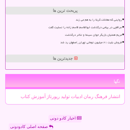
پربحث ترین ها
روایتی که معادلات کربلا را به هم می زند
عراقچی در پیامی درگذشت ابوالقاسم قاسم زاده را تسلیت گفت
مریم همتیان بازیگر جوان سینما و تئاتر درگذشت
فروش بلیت ۲۱ میلیون تومانی تهران_اصفهان رد شد
جدیدترین ها
تگها
انتشار
فرهنگ
رمان
ادبیات
تولید
رپورتاژ
آموزش
كتاب
اخبار کادو دونی
صفحه اصلی کادودونی