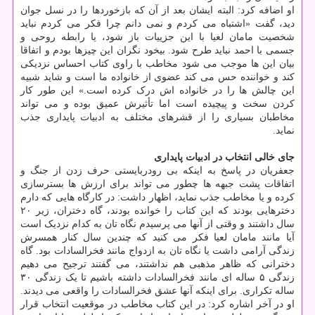
او اضافه کرد: البته ایشان بعد از آن که بازخوردها را در نسل جوان
دید، گفت «اشتباه می کردم و نمی دانم چرا فکر می کردم نباید
شخصیت مامان لعیا با این جزییات باز شود، یا رابطه روحی و
جسمی با احمد نباید طرح شود. بیخود نگران این چیزها بودم و اتفاقا
بیان این ها موجب می شود مخاطب با راوی کتاب احساس نزدیکی
کند و خواننده حس می کند عضوی از خانواده ما است و شاید شبیه
این چالش ها را در خانواده اش درک کرده است.» این طور کار
کردن سخت و پیچیده است اما تأثیرش عمیق بوده و می تواند
مخاطبان بسیاری را از قشرهای مختلف به ادبیات پایداری جذب
نماید.
جای خالی انتخاب در ادبیات پایداری
جعفریان در پاسخ به اینکه بی رودربایستی حرف زدن از جنگ و
اتفاقات پشت جبهه ها چطور می تواند برای ارزش ها بسترسازی
کرده و یا مخاطب جذب نماید، اظهار داشت: در کارگاه هایی که دارم
دخترهایی بودند که این کتاب را خوانده بودند، گاه دختران، زیر ۲۰
سال داشتند و وقتی از آنها می پرسیدم نگاه تان به کدام نزدیک است
آیا مانند مامان لعیا فکر می کنید که چندین سال کنار همسرش
زندگی آرامی داشت یا نگاه تان به ازدواج مانند فخرالسادات بود. گاه
دخترانی که ظاهر مذهبی هم نداشتند، می گفتند ترجیح می دهیم
زندگی ۵ ساله ای مانند فخرالسادات داشته باشیم تا یک زندگی ۳۰
ساله تکراری. برای اینکه آنها عشق فخرالسادات را واقعی می دیدند.
او در آخر اشاره کرد: در این کتاب مخاطب در موقعیت انتخاب قرار