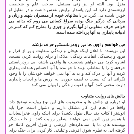
منزل بود. البته او نیز زنی مستقل، صاحب علم و شخصیت
ارزشمندی دارد اما این پاسدار برایش تقدس داشت و در مقابل او
خودرا نادیده می گیرد.
در داستانهای خودم از همسران شهید و زنان و
مردانی که درگیر جنگ بوده، سراغ کسانی می روم که بدانم می
خواهم حرف متفاوتی از آنها بگیرم و چیزی را مطرح کنم که کمتر در
ادبیات پایداری به آنها پرداخته شده است.
می خواهم راوی ها بی رودربایستی حرف بزنند
این نویسنده با اعلان اینکه هیجان و زندگی متفاوت و پر از فراز و
فرود و پیچیدگی اتفاقات زندگی، ملاک او برای روایت کردن نیست،
اشاره کرد: می خواهم شخصیت ها واقعی باشند، بی رودربایستی
حرفشان را با مخاطب بزنند تا خواننده با آنها احساس همذات پنداری
کرده و آنها را درک کند و بداند آنها نمی خواهند خودشان را با وجود
نگرانی ای که نسبت به لطمه خوردن به ارزش ها و ادبیات پایداری
دارند، مخفی کنند. آنها واقعیت زندگی را پنهان نمی کنند.
چالش های روایت متفاوت
او درباره ی چالش ها و محدودیت های این نوع روایت، توضیح داد:
واقعا در انجام این کار مشکل داریم و دشوار است. چرا باید
[نوشتن] کتاب چند سال طول بکشد؟ برای اینکه راوی فخرالسادات
یا همسر زین الدین نمی خواهند اینطور روایت کنند. از جانب دیگر
نویسنده های ما با استانداردهای ارزشی و شوق آفرین کاملا خو
گرفته اند. به نظرم شوق آفرینی و تبلیغی کار کردن برای جنگ برای