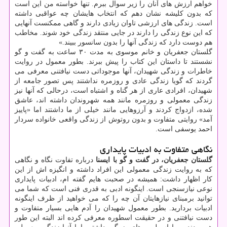
خواهم ارزش های آنان را زیر سوال ببرم. تنها خواسته من این است
که بدون کلیشه نشان دهم که انتخاب هایشان چه عواقبی داشته
است. زندگی های ارزشی تاوان زیادی دارند و گاهی ممکنست آنهایی
که این نوع زندگی را دارند در جایی منتقد زندگی خود شوند. مخاطب
هم دوست دارد که زندگی آنها را بدون سانسور ببیند.»
گلستان جعفریان و خانم موسوی به مدت ۳۰ ساعت به گفت و گو
نشستند تا داستان این کتاب را پیش ببرند. بطور معمول در روایت
خاطرات و زندگی شهیدان، آنها موجوداتی دست نیافتنی معرفی می
گردند که گویا زندگی عادی و روزمره نداشتند پس تصور جامعه از
شهیدان، افرادی عاری از هر گناه و اشتباه است، درحالی که آنها نیز
زندگی معمولی و روزمره مانند همه شهروندان داشته اند، عاشق
شده، ازدواج کردند و آرزوهایی مانند خیلی از ما داشتند اما «پاییز
آمد» روایتی متفاوت و بدون روتوش از زندگی واقعی خانواده سردار
احمد یوسفی است.
نگاهی متفاوت به ادبیات پایداری
گلستان جعفریان، در گفت و گو با ایسنا
درباره تفاوت نگاه و نگاهی
که به روایت زندگی معمولی این افراد داشته و انگیزه اش از این
کار اظهار داشت: همیشه در صحبت هایم گفته ام، ادبیات پایداری
نوعی نیازسنجی است. اینگونه ادبی به قدری فنی است که شما می
توانید برمبنای نیازهایتان آن چه را که می خواهید از ظرف اینگونه
ادبیات بردارید. بطور معمول شهیدان را آدم هایی بسیار متفاوت و
دست نیافتنی و در حقیقت اسطوره معرفی کرده اند البته این طور