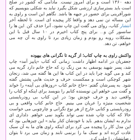
دهه ۱۳۶۰ است و برای امروز نیست. مادامی که کشور در صلح
است باید بسترسازی ارزشی شکل بگیرد نباید به شکلی بنویسیم که
شورآفرینی برای حضور در جبهه ها باشد. نگاهم این است و راوی به
این مساله تن نمی دهد و واقعا کار پیچیده ای است. تا لحظه آخر
انتشار
کتاب، روای می گفت این چاپ نشود، آنرا حذف کن. این ها را
سانسور کن و... برای پنج کتاب اخیرم در ۱۰ سال قبل با این
مشکلات روبه رو بودم و زمان زیادی برد تا راوی به آن چه می
خواهم، تن دهد.
واکنش راوی به چاپ کتاب؛ از گریه تا نگرانی های بیهوده
جعفریان در ادامه اظهار داشت: زمانی که کتاب «پاییز آمد» چاپ
شد، پسر شهید یوسفی به من زنگ زد که حاج خانم دارد گریه می
کند و می گوید چرا باید در این کتاب ها این ها گفته می شد، زنجان
شهر کوچکی است و ممکنست حرف و حدیث هایی پشتش گفته
شود. به پسرشان گفتم: «حاج خانم کتاب «روزهای بی آینه» را خواند
و گفت می خواهم این نویسنده کتابم را بنویسد برای اینکه او کتاب را
واقعی دید و حرف خودش بود؛ در این کتاب بی رودربایستی
شخصیت منیژه را عریان می بینیم. حاج خانم کتاب واقعی و بی
رودربایستی و کتابی خارج از هر نوع نگرانی و چارچوبی می خواست
حالا که کتاب چاپ شده نمی تواند بگوید نمی خواهم. دلداری ای
ندارم به ایشان بدهم. باید با خودشان کنار بیاید.» این چیزهایی بود که
این مدل کار را پیچیده می کرد برای اینکه راوی های ما به آن سبک
عادت کرده اند و سبک ما را برنمی تابند و زمان می برد تا بتوان
رضایتشان را جلب کرد.