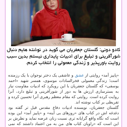
کادو دونی: گلستان جعفریان می گوید در نوشته هایم دنبال
شورآفرینی و تبلیغ برای ادبیات پایداری نیستم بدین سبب
روایت باورپذیر و زندگی معمولی را انتخاب کردم.
«پاییز آمد» روایتی از
عشق
و عاشقی یک دختر نوجوان با یک رزمنده
است؛ زندگی معمولی فخرالسادات موسوی، همسر شهید «احمد
یوسفی» که گلستان جعفریان با این رویکرد که ادبیات مقاومت نیاز
به بسترسازی ارزش ها به دور از شورآفرینی و تبلیغ دارد، آنرا
روایت کرده است. روایتی که مقام معظم رهبری آنرا تحسین کرده و
تقریظی بر کتاب نوشته اند.
گلستان جعفریان، نویسنده ادبیات دفاع مقدس قبل تر گفته بود
دغدغه اش در کتاب های «روزهای بی آینه» و «پاییز آمد» این بوده
است که نگاه واقع گرایانه تری نسبت زنان عرضه نماید و نظرش بر
این است که «راویان کتاب های من به من اعتماد داشتند که نمی