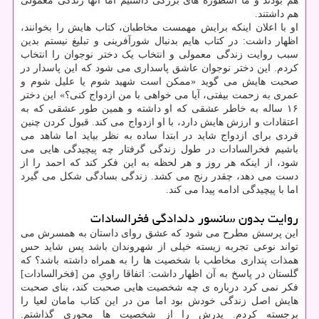
هم بودند و ما اسطوره های بزرگی داشتیم اما آنها زندگی معمولی
هم داشتند.
او با اعلان اینکه برایش مهمست مخاطبان، کتاب هایش را بخوانند،
اظهار داشت: در کتاب هایم بدنبال شورآفرینی و تبلیغ نیستم بدین
سبب روایت زندگی معمولی و انتخاب یک دختر نوجوان را انتخاب
کردم. این دختر نوجوان عاشق پاسداری می شود که این پاسدار در
صحبت هایش می گوید «ممکن است شهید شوم یا علیل شوم و
عمری به زحمت بیفتی، آیا می خواهی با من ازدواج کنی؟» این دختر
۱۶ ساله به خاطر عشقی که او داشته و همین طور عشقی که به
اعتقادات و ارزش هایش دارد، با او ازدواج می کند. قبول کردن چنین
فردی برای ازدواج شاید در ابتدا ساده به نظر بیاید اما شاهد می
باشیم فخرالسادات در طول زندگی گرفتار چه پیچیدگی هایی می
شود، از اینکه هر روز و هر لحظه به این فکر کند که احمد را از
دست می دهد، چقدر رنج می کشد. زندگی بسادگی شکل می گیرد
اما با پیچیدگی ادامه پیدا می کند.
روایت بدون سانسور دلدادگی فخرالسادات
این پرسش مطرح می شود که عشق روای داستان به همسرش می
تواند نوعی تجربه زیسته خیلی از شهروندان باشد پس شاید حس
همذات پنداری مخاطب با شخصیت ها را به همراه داشته باشد؟ که
گلستان در پاسخ به آن اظهار داشت: اتفاقا راویِ من [فخرالسادات]
فکر نمی کرد درباره ی چه شخصیت هایی صحبت کند، بنای صحبت
هایش اصل زندگی خودش بود اما من در این کتاب مامان لعیا را
برجسته کردم. پدرش را از شخصیت ها محوری گذاشتم.