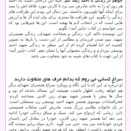
خواهم در زندگی با احمد رشد کنم.
البته این درحالی است که احمد
هر روز او را به خانه مادرش می برد تا کارتن مورد علاقه اش را ببیند
برای اینکه آنها تلویزیون نداشتند. من دنبال این بودم این ظرافت های
زندگی را بگویم. این ظرافت ها بستری برای بیان ایده آل ها و ارزش
هایی است که در انتخاب آدم ها نهفته است. این ها چیزهایی بود که
می خواستم در کتاب «پاییز آمد» بگویم.
این نویسنده تاکید کرد: زندگی و شجاعت شهیدان، زندگی همسران
شهید، یتیم شدن فرزندان و مطالبی از این دست را بارها به تصویر
کشیده اند اما اهتمام کرده ام از این منظر به زندگی شهید احمد
یوسفی نپردازم و زندگی معمولی آنها را نشان دهم. کتاب «پاییز آمد»
از این جهت با کتاب های شبیه به خود متفاوت می باشد.
سراغ کسانی می روم که بدانم حرف های متفاوت دارند
او درباره ی این که با این نگاه و رویکرد سراغ همسران شهدای دیگر
هم خواهد رفت، اظهار داشت: همیشه این مساله دغدغه ام بود و
سال ها پیش با همسر شهید مهدی زین الدین مصاحبه کردم.
فخرالسادات موسوی همسر شهید احمد یوسفی زن مستقلی است.
در یک خانواده نظامی بزرگ شده، مادرش کمی تمایلات فمنیستی
دارد. زمانی که ازدواج می کند، سبک و سیاق زندگی خودرا ادامه
می دهد اما همسر شهید زین الدین، خودرا در مقابل این پاسدار
فردی خودباخته می بیند، حتی می گوید: «آرم سپاه برایم سجده گاه
بود و تقدس داشت.» اینطور بود که هرچه شهید بگوید، برایش وحی