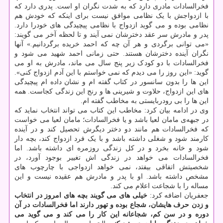
فخرالسادات مادری دارد که به شدت نگران او است. پدری دارد که
با ازدواجش با یک نظامی موافق نیست برای اینکه که خودش هم
نظامی بوده و می گوید ازدواج با نظامی پیچیدگی های خودرا دارد.
پدر و مادرش سر عقد دخترشان نمی آیند و تا لحظه آخر می گویند:
«می توانی برگردی و هر آن چه که احمد خریده برگردانیم.» آنها
نگران آینده دخترشان هستند. حتی زمانی احمد شهید می شود و
فخرالسادات با دو کودک زیر پنج سال می ماند، مادرش به او می
گوید: «این روز را می دیدم که نمی خواستم با این آدم ازدواج کنی».
این ها را بدون سانسور در کتاب گفته ام و نشان داده ام پیچیدگی
های این ازدواج، حلاوت و شیرینی ها و رنج این زندگی کجاست. همه
این ها را بی رودربایستی به مخاطب گفته ام.
وی در ادامه بیان کرد: مخاطب این کتاب می تواند انتخاب نماید که
در جبهه‌ی مامان لعیا باشد و یا فخرالسادات؛ مامان لعیا می خواست
که فخرالسادات هم مانند دو دختر دیگرش تحصیل کند و در آینده
کارمند شود و شغلی داشته باشد و با یک فرد ازدواج کند، بچه دار
شود و خانه بخرد و در کل زندگی روزمره ای داشته باشد. اما
فخرالسادات می خواهد در زندگی اش تغییر بوجود آورد، در
شخصیتش اتفاقی بیفتد، نمی خواهد ازدواجی با چارچوب های
مشخص داشته باشد. او با پدر و مادرش هم عقیده نیست و این
مساله را با شجاعت اعلام می کند.
جعفریان اضافه کرد:
خیلی های می گویند بچه های امروز در انتخاب
و زدن حرف هایشان، شجاع بوده و تهور دارند اما فخرالسادات در آن
دوره و در سن کم، شجاعانه این کار را می کند و می گوید می