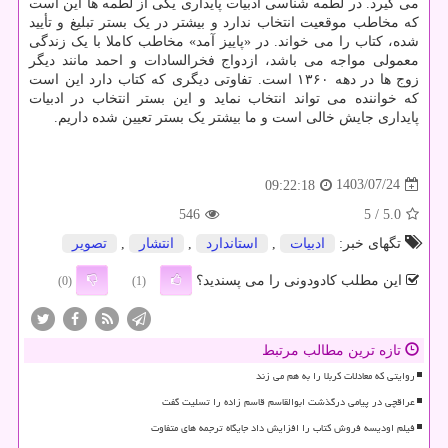
می گیرد. در لطمه شناسی ادبیات پایداری یکی از لطمه ها این است
که مخاطب موقعیت انتخاب ندارد و بیشتر در یک بستر تبلیغ و تأیید
شده، کتاب را می خواند. در «پاییز آمد» مخاطب کاملا با یک زندگی
معمولی مواجه می باشد، ازدواج فخرالسادات و احمد مانند دیگر
زوج ها در دهه ۱۳۶۰ است. تفاوتی دیگری که کتاب دارد این است
که خواننده می تواند انتخاب نماید و این بستر انتخاب در ادبیات
پایداری جایش خالی است و ما بیشتر یک بستر تعیین شده داریم.
1403/07/24
09:22:18
546
/ 5
5.0
تگهای خبر:
ادبیات
,
استاندارد
,
انتشار
,
تصویر
این مطلب کادودونی را می پسندید؟
(0)
(1)
تازه ترین مطالب مرتبط
روایتی که معادلات کربلا را به هم می زند
عراقچی در پیامی درگذشت ابوالقاسم قاسم زاده را تسلیت گفت
فیلم اودیسه فروش کتاب را افزایش داد جایگاه ترجمه های متفاوت