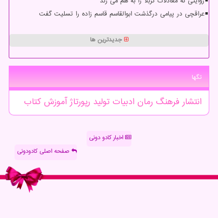
روایتی که معادلات کربلا را به هم می زند
عراقچی در پیامی درگذشت ابوالقاسم قاسم زاده را تسلیت گفت
جدیدترین ها
تگها
انتشار
فرهنگ
رمان
ادبیات
تولید
رپورتاژ
آموزش
كتاب
اخبار کادو دونی
صفحه اصلی کادودونی