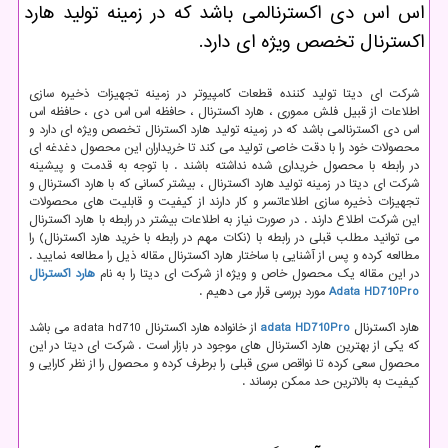
اس اس دی اكسترنالمی باشد كه در زمینه تولید هارد
اكسترنال تخصص ویژه ای دارد.
شرکت ای دیتا تولید کننده قطعات کامپیوتر در زمینه تجهیزات ذخیره سازی
اطلاعات از قبیل فلش مموری ، هارد اکسترنال ، حافظه اس اس دی ، حافظه اس
اس دی اکسترنالمی باشد که در زمینه تولید هارد اکسترنال تخصص ویژه ای دارد و
محصولات خود را با دقت خاصی تولید می کند تا خریداران این محصول دغدغه ای
در رابطه با محصول خریداری شده نداشته باشند . با توجه به قدمت و پیشینه
شرکت ای دیتا در زمینه تولید هارد اکسترنال ، بیشتر کسانی که با هارد اکسترنال و
تجهیزات ذخیره سازی اطلاعاتسر و کار دارند از کیفیت و قابلیت های محصولات
این شرکت اطلاع دارند . در صورت نیاز به اطلاعات بیشتر در رابطه با هارد اکسترنال
می توانید مطلب قبلی در رابطه با (نکات مهم در رابطه با خرید هارد اکسترنال) را
مطالعه کرده و پس از آشنایی با ساختار هارد اکسترنال مقاله ذیل را مطالعه نمایید .
در این مقاله یک محصول خاص و ویژه از شرکت ای دیتا را به نام
هارد اکسترنال
Adata HD710Pro
مورد بررسی قرار می دهیم .
هارد اکسترنال
adata HD710Pro
از خانواده هارد اکسترنال adata hd710 می باشد
که یکی از بهترین هارد اکسترنال های موجود در بازار است . شرکت ای دیتا در این
محصول سعی کرده تا نواقص سری قبلی را برطرف کرده و محصول را از نظر کارایی و
کیفیت به بالاترین حد ممکن برساند .