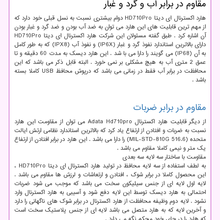
مقاوم در برابر آب و گرد و غبار
هارد اکسترنال ای دیتا HD710Pro دوام بیشتری نسبت به نسل قبلی خود دارد که
از مهم ترین قابلیت های این هارد می توان به ضد آب بودن و ضد گرد و غبار بودن
آن اشاره کرد . طبق گفته مسئولان این شرکت هارد اکسترنال ای دیتا HD710Pro
دارای بالاترین استاندارد نفوذ گرد و غبار (IP6X) و نفوذ آب (IPX8) که به طور کامل
به آن (IP68) می گویند را دارا می با شد . این هارد دیسک به مدت 60 دقیقه و تا
عمق 2 متری آب به هیچ مشکلی بر نمی خورد . البته قابل ذکر می باشد که این
محافظت در برابر آب فقط در زمانی می باشد که درپوش محافظ USB کاملا بسته
باشد .
مقاوم در برابر ضربات
از دیگر قابلیت هارد اکسترنال Adata Hd710pro می توان از مقاومت این هارد
نسبت به ضربات و افتادن از ارتفاع یاد کرد که بالاترین استاندارد نظامی ارتش ایالت
متحده (MIL-STD-810G 516.6) را دارا می باشد . این هارد در برابر افتادن از ارتفاع
یک متر و نیمی کاملا مقاوم می باشد .
مقاومت با ساختار سه لایه سه بعدی
به لطف استفاده از سه لایه محافظ در تولید هارد اکسترنال ای دیتا HD710Pro ،
این محصول کاملا در برابر شوک ، افتادن و ارتعاشات و لرزش ها مقاوم می باشد .
لایه اول لایه ای از جنس سیلیکون سخت می باشد که موجب می شود ضربات
احتمالی به هارد دیسک توسط این لایه دفع شود و آسیبی به هارد اکسترنال وارد
نشود . لایه دوم وظیفه محافظت از هارد اکسترنال در برابر شوک های ناگهانی را دارد
و آخرین لایه که به هارد متصل می باشد لایه ای از جنس پلاستیک سخت است
که هارد را در جای خود محکم نگه می دارد .