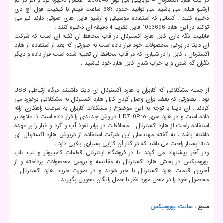
در یک هارد اکسترنال 4 ترابایتی می توان 1286240 عکس ذخیره کرد و اگر در کار
آرشیو فیلم می باشید می توانید حدود 683 ساعت فیلم با کیفیت فول اچ دی
ذخیره کنید . کسانی که استفاده موسیقی و آرشیو فایل های صوتی دارند نیز می
توانند در این هارد 1053696 فایل تقریبا 4 دقیقه ای ذخیره کنند .
قابلیت نگه داری کابل هارد اکسترنال در قاب محافظ آن نکته ای است که شرکت
ای دیتا در برخی محصولات خود قرار داده است به صورتی که بعد از استفاده از هارد
اکسترنال ، کابل را در شیاری که در قاب محافظ آن تعبیه شده است قرار داده و دیگر
نگران گم شدن و یا خراب شدن کابل هارد خود نباشید .
از جمله مشکلاتی که کاربران با هارد اکسترنال ای دیتا داشتند درگاه ارتباطی USB
بود . بصورتی که بعضا برای وصل کردن کابل هارد اکسترنال به مشکلاتی برخورد می
کردند . ای دیتا با توجه به این موضوع و مشکلات کاربران به سرعت راهکاری ارائه
داده است و در هارد سری HD710Pro درپوش جدیدی را قرار داده است تا علاوه بر
استفاده راحت از هارد اکسترنال ، محافظت در برابر نفوذ آب و گرد و غبار را بر عهده
داشته باشد . به گفته مهندسان این شرکت استفاده از درپوش هارد اکسترنال ای
دیتا بسیار راحت می باشد که در کنار آن کارایی بسیاری بالایی دارد .
ودر آخر پیشنهاد می گردد تا در فروشگاه اینترنتی قطعات کامپیوتر و لپ تاپ
پورومیکس در بخش هارد اکسترنال به مقایسه و بررسی محصولات پرداخته و از
آخرین قیمت هارد اکسترنال با خبر شوید و در صورت خرید هارد اکسترنال ،
محصول خود را در محل مورد نظر با حمل رایگان تحویل بگیرید .
منبع :
سایت پورومیکس