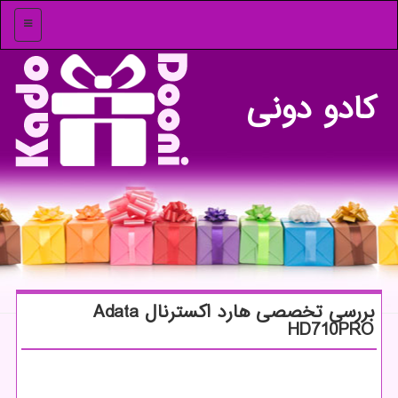
منو
كادو دونی
بررسی تخصصی هارد اكسترنال Adata
HD710PRO