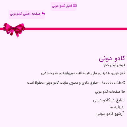
اخبار کادو دونی
صفحه اصلی کادودونی
كادو دونی
فروش انواع کادو
کادو دونی، هدیه ای برای هر لحظه ، سورپرایزهای به یادماندنی
kadodooni.ir - حقوق مادی و معنوی سایت كادو دونی محفوظ است
صفحات كادو دونی
تبلیغ در كادو دونی
درباره ما
آرشیو كادو دونی