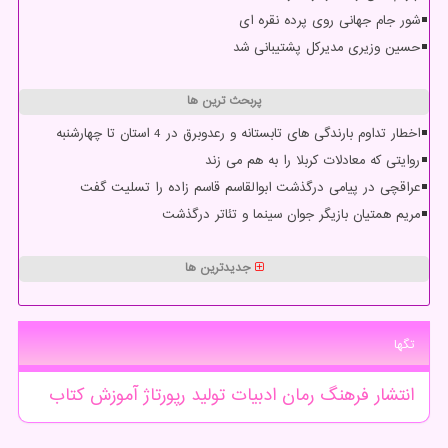
شور جام جهانی روی پرده نقره ای
حسین وزیری مدیرکل پشتیبانی شد
پربحث ترین ها
اخطار تداوم بارندگی های تابستانه و رعدوبرق در 4 استان تا چهارشنبه
روایتی که معادلات کربلا را به هم می زند
عراقچی در پیامی درگذشت ابوالقاسم قاسم زاده را تسلیت گفت
مریم همتیان بازیگر جوان سینما و تئاتر درگذشت
جدیدترین ها
تگها
انتشار
فرهنگ
رمان
ادبیات
تولید
رپورتاژ
آموزش
كتاب