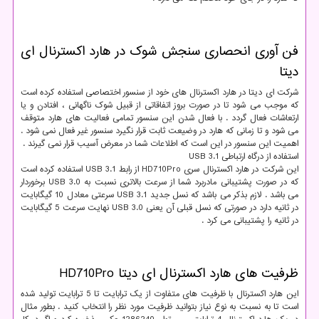
فن آوری انحصاری سنجش شوک در هارد اکسترنال ای
دیتا
شرکت ای دیتا در هارد اکسترنال های خود از سنسور اختصاصی استفاده کرده است
که موجب می شود تا در صورت بروز اتفاقاتی از قبیل شوک ناگهانی ، افتادن و یا
ارتعاشات فعال گردد . با فعال شدن این سنسور تمامی فعالیت های هارد متوقف
می شود و تا زمانی که هارد در وضیعت ثابت قرار نگیرد سنسور غیر فعال نمی شود .
اهمیت این سنسور در این است که اطلاعات شما در معرض آسیب قرار نمی گیرند .
استفاده از درگاه ارتباطی USB 3.1
این شرکت در هارد اکسترنال سری HD710Pro از رابط USB 3.1 استفاده کرده است
که در صورت پشتیبانی مادربرد شما از سرعت بالاتری نسبت به USB 3.0 برخوردار
می باشد . لازم بذکر می باشد که نسل جدید USB 3.1 سرعتی معادل 10 گیگابایت
در ثانیه دارد در صورتی که نسل قبلی آن یعنی USB 3.0 نهایت سرعت 5 گیگابایت
در ثانیه را پشتیبانی می کرد .
ظرفیت های هارد اکسترنال ای دیتا HD710Pro
این هارد اکسترنال با ظرفیت های متفاوت از یک ترابایت تا 5 ترابایت تولید شده
است تا به نسبت به نوع نیاز بتوانید ظرفیت مورد نظر را انتخاب کنید . بطور مثال