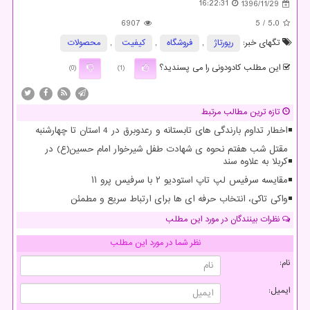
16:22:31
1396/11/29
6907
/ 5
5.0
تگهای خبر:
رپورتاژ
,
فروشگاه
,
كیفیت
,
محصولات
این مطلب کادودونی را می پسندید؟
(0)
(1)
تازه ترین مطالب مرتبط
اخطار تداوم بارندگی های تابستانه و رعدوبرق در 4 استان تا چهارشنبه
مقتل شب هفتم نحوه ی شهادت طفل شیرخوار امام حسین(ع) در
کربلا به علاوه سند
مقایسه سرفیس لپ تاپ استودیو ۲ با سرفیس پرو ۱۱
واکی تاکی، انتخاب حرفه ای ها برای ارتباط سریع و مطمئن
نظرات بینندگان در مورد این مطلب
نظر شما در مورد این مطلب
نام:
ایمیل: