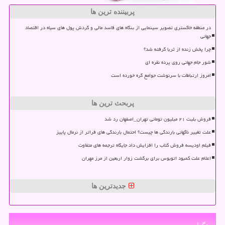
پربیننده ترین ها
در منطقه خاکستری تصویر سینمایی از بنگاه های فاسد مالی و گردش پول های سیاه در اقتصاد
جهانی
چرا پخش زنده از ثریا گرفته شد؟
شور جام جهانی روی پرده نقره ای
امروز ارتباطات با سرنوشت جوامع گره خورده است
پربحث ترین ها
فروش بلیت ۲۱ میلیون تومانی تهران_اصفهان رد شد
علت تغییر ناگهانی بارندگی ها چیست؟ احتمال بارندگی های فراتر از نرمال پاییز
فیلم اودیسه فروش کتاب را افزایش داد جایگاه ترجمه های متفاوت
اعلام علت کمبود اتوبوس برای برگشت زوار اربعین از مرز مهران
جدیدترین ها