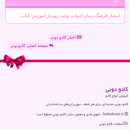
تگها
انتشار
فرهنگ
رمان
ادبیات
تولید
رپورتاژ
آموزش
كتاب
اخبار کادو دونی
صفحه اصلی کادودونی
كادو دونی
فروش انواع کادو
کادو دونی، هدیه ای برای هر لحظه ، سورپرایزهای به یادماندنی
kadodooni.ir - حقوق مادی و معنوی سایت كادو دونی محفوظ است
صفحات كادو دونی