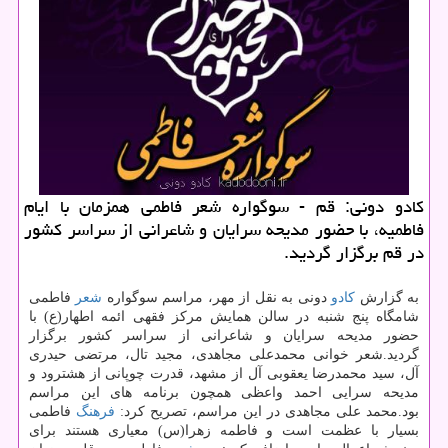
كادو دونی: قم - سوگواره شعر فاطمی همزمان با ایام
فاطمیه، با حضور مدیحه سرایان و شاعرانی از سراسر كشور
در قم برگزار گردید.
به گزارش
كادو
دونی به نقل از مهر، مراسم سوگواره
شعر
فاطمی
شامگاه پنج شنبه در سالن همایش مركز فقهی ائمه اطهار(ع) با
حضور مدیحه سرایان و شاعرانی از سراسر كشور برگزار
گردید.شعر خوانی محمدعلی مجاهدی، مجید تال، مرتضی حیدری
آل، سید محمدرضا یعقوبی آل از مشهد، قدرت چوپانی از هشترود و
مدیحه سرایی احمد واعظی همچون برنامه های این مراسم
بود.محمد علی مجاهدی در این مراسم، تصریح كرد:
فرهنگ
فاطمی
بسیار با عظمت است و فاطمه زهرا(س) معیاری هستند برای