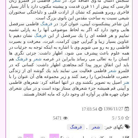
سنجش اعمال ما.وی اضافه كرد: در
شعر
فاطمی در قلمرو زبان
فارسی كه بیش از ۱۱ قرن قدمت و پیشینه مكتوب دارد با آثار بسیار
فاخری روبرو هستیم كه نشان از ارادت قلبی و دلباختگی سخنوران
شیعی نسبت به ساحت مقدس این بانوی بزرگ است.
این شاعر پیشكسوت آیینی، عنوان كرد: در
فرهنگ
فاطمی سرفصل
هایی وجود دارد كه اگر به لحاظ موضوعی آنها را به پازلی تشبیه
نماییم و هر قطعه ای را یك سرفصل از این
فرهنگ
نشان دهیم با
عناوین بسیار زیبا و گیرایی چون كرامت، غیرت، معرفت و بصیرت
فاطمی رو به رو می شویم.وی با اشاره به اینكه توجه به جزئیات در
همه علوم باعث پیشرف می شود، اظهار داشت: جزئی نگری ها
انسان را به تعالی می رساند بنابراین در عرصه
شعر
و
فرهنگ
هم
باید این اتفاق بروز پیدا كند.مجاهدی اظهار داشت: كسانی كه در
قلمرو
شعر
فاطمی فعالیت می نمایند باید یك گوشه ای از زندگی
حضرت فاطمه(س) را رصد كنند و زیر مجموعه های آن عنوان را با
هنر
اصیل به تصویر بكشند.وی در انتها اضافه كرد: شعرهای فاطمی
و آیینی قم همیشه جزء شعرهای ممتاز بوده است و در میان شعرای
جوان چهره های پر آوازه ای وجود دارد كه مایه افتخار هستند.
1396/11/27
17:03:54
5471
/ 5
5.0
تگهای خبر:
شعر
,
فرهنگ